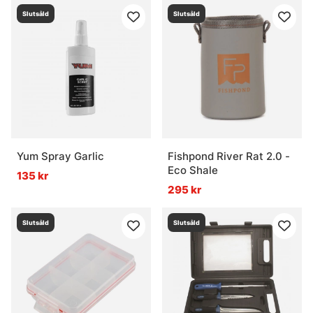
Slutsåld
Slutsåld
Yum Spray Garlic
Fishpond River Rat 2.0 -
Eco Shale
135 kr
295 kr
Slutsåld
Slutsåld