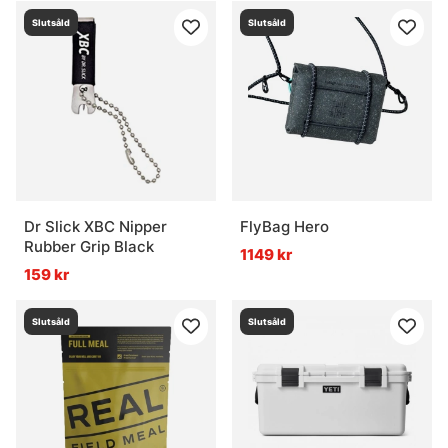
Slutsåld
Slutsåld
Dr Slick XBC Nipper
FlyBag Hero
Rubber Grip Black
1149 kr
159 kr
Slutsåld
Slutsåld