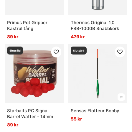
Primus Pot Gripper
Thermos Original 1,0
Kastrulltång
FBB-1000B Snabbkork
89 kr
479 kr
Slutsåld
Slutsåld
Starbaits PC Signal
Sensas Flotteur Bobby
Barrel Wafter - 14mm
55 kr
89 kr