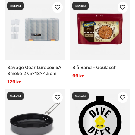
Slutsåld
Slutsåld
Savage Gear Lurebox 5A
Blå Band - Goulasch
Smoke 27.5x18x4.5cm
99 kr
129 kr
Slutsåld
Slutsåld