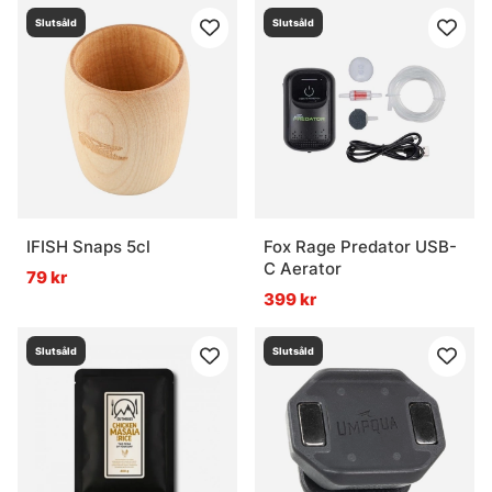
Slutsåld
Slutsåld
IFISH Snaps 5cl
Fox Rage Predator USB-
C Aerator
79 kr
399 kr
Slutsåld
Slutsåld