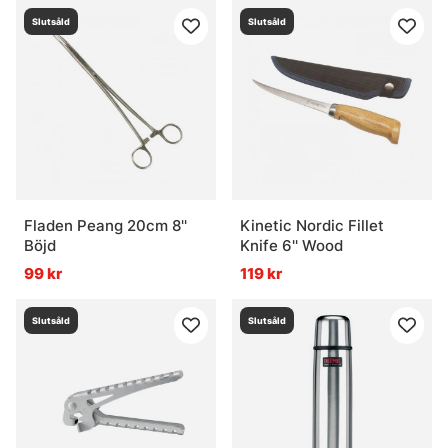
Slutsåld
Slutsåld
Fladen Peang 20cm 8''
Kinetic Nordic Fillet
Böjd
Knife 6'' Wood
99 kr
119 kr
Slutsåld
Slutsåld