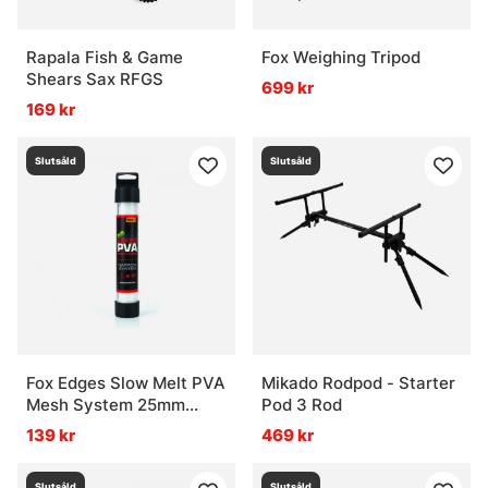
Rapala Fish & Game
Fox Weighing Tripod
Shears Sax RFGS
699 kr
169 kr
Slutsåld
Slutsåld
Fox Edges Slow Melt PVA
Mikado Rodpod - Starter
Mesh System 25mm
Pod 3 Rod
Narrow - 7m
139 kr
469 kr
Slutsåld
Slutsåld