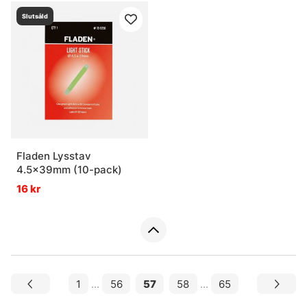
Slutsåld
Fladen Lysstav
4.5x39mm (10-pack)
16 kr
1
...
56
57
58
...
65