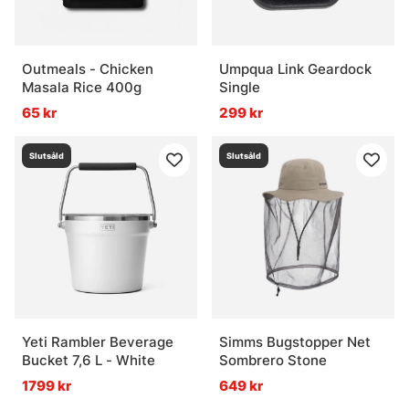
Outmeals - Chicken
Umpqua Link Geardock
Masala Rice 400g
Single
65 kr
299 kr
Slutsåld
Slutsåld
Yeti Rambler Beverage
Simms Bugstopper Net
Bucket 7,6 L - White
Sombrero Stone
1799 kr
649 kr