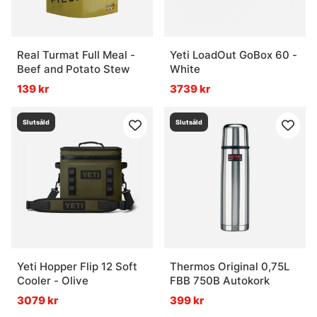
Real Turmat Full Meal -
Yeti LoadOut GoBox 60 -
Beef and Potato Stew
White
139 kr
3739 kr
Slutsåld
Slutsåld
Yeti Hopper Flip 12 Soft
Thermos Original 0,75L
Cooler - Olive
FBB 750B Autokork
3079 kr
399 kr