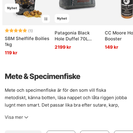
Nyhet
Nyhet
Betyg:
5.0 utav 5 stjärnor
(1)
Patagonia Black
CC Moore Ho
SBM Shelflife Boilies
Hole Duffel 70L
Booster
1kg
Noble Grey
2199 kr
149 kr
119 kr
Mete & Specimenfiske
Mete och specimenfiske är för den som vill fiska
metodiskt, känna botten, läsa nappet och låta riggen jobba
lugnt men smart. Det passar lika bra efter sutare, karp,
mört och sarv som när gädda, abborre eller gös ska lockas
Visa mer
in på nära håll. Rätt grejer gör stor skillnad här. Inte bara
för fångstchanserna, utan också för hur fisket faktiskt