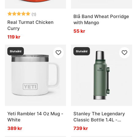
Betyg:
5.0 utav 5 stjärnor
(1)
Blå Band Wheat Porridge
Real Turmat Chicken
with Mango
Curry
55 kr
119 kr
Slutsåld
Slutsåld
Yeti Rambler 14 Oz Mug -
Stanley The Legendary
White
Classic Bottle 1.4L -
Hammertone Green
389 kr
739 kr