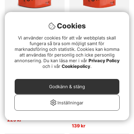
Real Turmat Kebab Stew
Real Turmat Reindeer
Cookies
Stew
119 kr
139 kr
Vi använder cookies för att vår webbplats skall
fungera så bra som möjligt samt för
marknadsföring och statistik. Cookies kan komma
Slutsåld
Slutsåld
att användas för personlig och icke personlig
annonsering. Du kan läsa mer i vår
Privacy Policy
och i vår
Cookiepolicy
.
Godkänn & stäng
Inställningar
Coghlans Sierra Saw
Plano 3600 Prolatch
Stowaway Deep
229 kr
139 kr