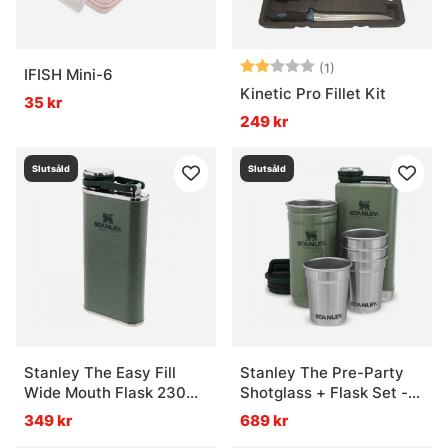
Betyg:
2.0 utav 5 stjär
(1)
IFISH Mini-6
Kinetic Pro Fillet Kit
35 kr
249 kr
Slutsåld
Slutsåld
Stanley The Easy Fill
Stanley The Pre-Party
Wide Mouth Flask 230ml
Shotglass + Flask Set -
- Hammertone Green
Hammertone Green
349 kr
689 kr