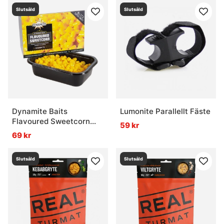
Slutsåld
Slutsåld
Dynamite Baits
Lumonite Parallellt Fäste
Flavoured Sweetcorn
59 kr
Sweet Yellow 200g
69 kr
Slutsåld
Slutsåld