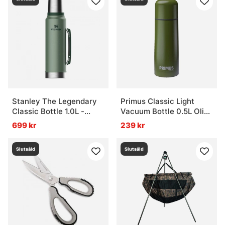
Vad är specimenfiske?
Vad är mete?
Vad används feeder i detta fiske?
Stanley The Legendary
Primus Classic Light
Classic Bottle 1.0L -
Vacuum Bottle 0.5L Olive
Vad är ett nappalarm?
Hammertone Green
Drab Green
699 kr
239 kr
Slutsåld
Slutsåld