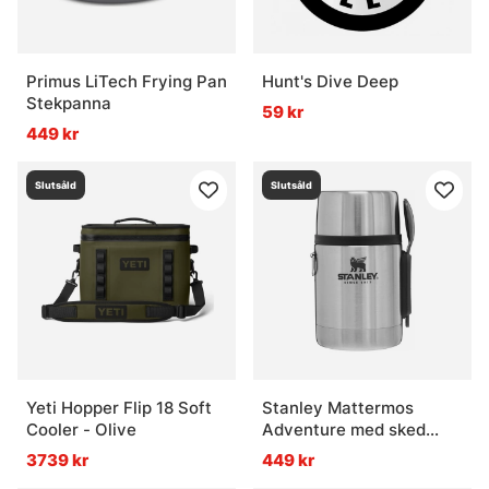
Primus LiTech Frying Pan
Hunt's Dive Deep
Stekpanna
59 kr
449 kr
Slutsåld
Slutsåld
Yeti Hopper Flip 18 Soft
Stanley Mattermos
Cooler - Olive
Adventure med sked
Rostfritt stål 0,53L
3739 kr
449 kr