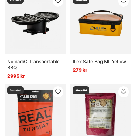
NomadiQ Transportable
Illex Safe Bag ML Yellow
BBQ
279 kr
2995 kr
Slutsåld
Slutsåld