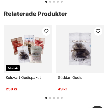
Relaterade Produkter
Paketpris
Kolsvart Godispaket
Gäddan Godis
259 kr
49 kr