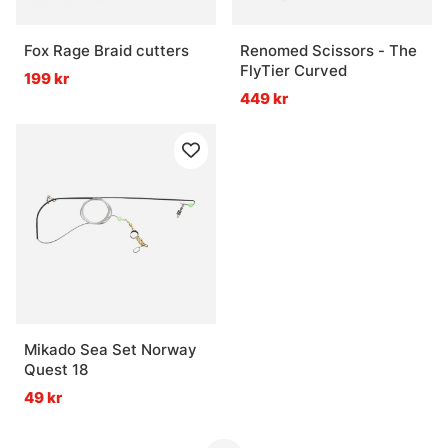
Fox Rage Braid cutters
Renomed Scissors - The
FlyTier Curved
199 kr
449 kr
Mikado Sea Set Norway
Quest 18
49 kr