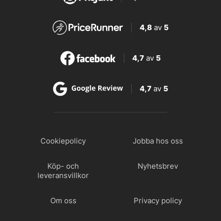
4,8
av
5
4,7
av
5
4,7
av
5
Cookiepolicy
Jobba hos oss
Köp- och
Nyhetsbrev
leveransvillkor
Om oss
Privacy policy