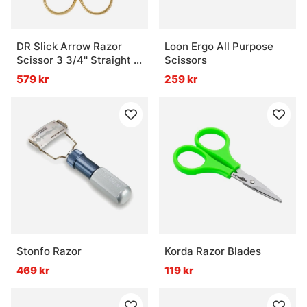
DR Slick Arrow Razor
Loon Ergo All Purpose
Scissor 3 3/4'' Straight -
Scissors
Adjustable Tension
579 kr
259 kr
Stonfo Razor
Korda Razor Blades
469 kr
119 kr