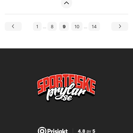
1
...
8
9
10
...
14
4,8
av
5