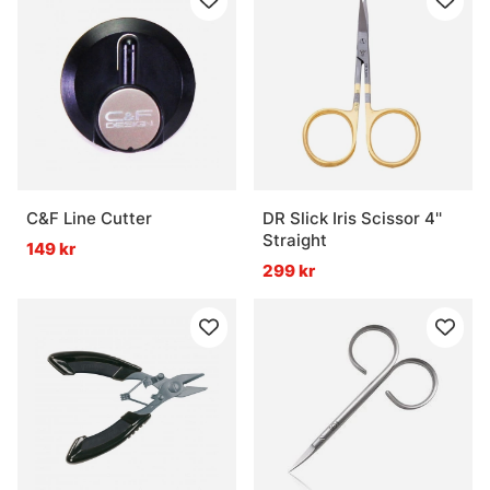
C&F Line Cutter
DR Slick Iris Scissor 4''
Straight
149 kr
299 kr