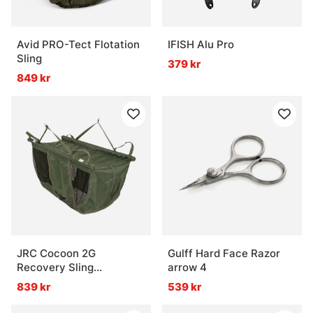
Avid PRO-Tect Flotation
IFISH Alu Pro
Sling
379 kr
849 kr
JRC Cocoon 2G
Gulff Hard Face Razor
Recovery Sling
arrow 4
122x87x50cm
839 kr
539 kr