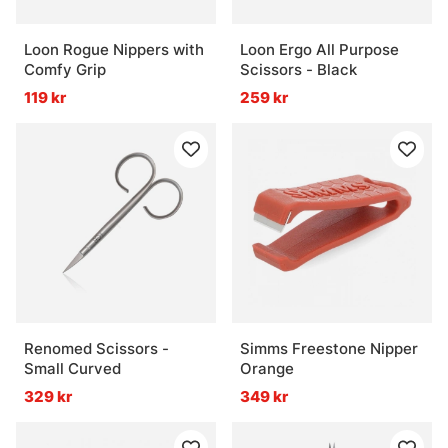
Loon Rogue Nippers with
Loon Ergo All Purpose
Comfy Grip
Scissors - Black
119 kr
259 kr
Renomed Scissors -
Simms Freestone Nipper
Small Curved
Orange
329 kr
349 kr