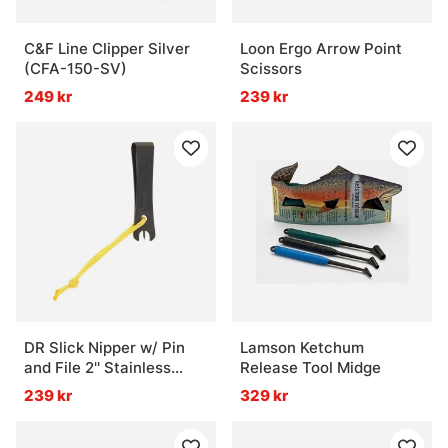
C&F Line Clipper Silver
Loon Ergo Arrow Point
(CFA-150-SV)
Scissors
249 kr
239 kr
DR Slick Nipper w/ Pin
Lamson Ketchum
and File 2'' Stainless
Release Tool Midge
Steel Black
239 kr
329 kr