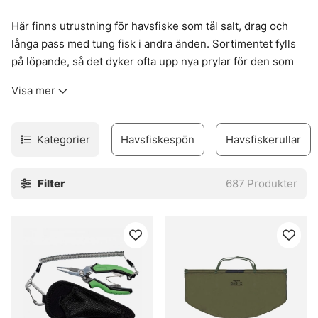
Här finns utrustning för havsfiske som tål salt, drag och
långa pass med tung fisk i andra änden. Sortimentet fylls
på löpande, så det dyker ofta upp nya prylar för den som
vill hålla sig nära det som faktiskt används ute på djupare
Visa mer
vatten.
Bra grejer märks snabbt när vinden ligger på och tacklet
ska ner där fisken står. Här finns sådant som funkar när
Kategorier
Havsfiskespön
Havsfiskerullar
förhållandena blir lite råa, lite stökiga, och när man vill ha
kontroll i stället för bara chansning. Kika gärna in i butiken
Filter
687
Produkter
också, för där kan det ligga fina prisvärda fynd som lätt
glöms bort om man bara scrollar förbi.
» Till fiskemetoder
Vanliga frågor om havsfiske