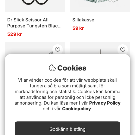
Dr Slick Scissor All
Sillakasse
Purpose Tungsten Black
59 kr
Loop 4''
529 kr
Cookies
Vi använder cookies för att vår webbplats skall
fungera så bra som möjligt samt för
marknadsföring och statistik. Cookies kan komma
att användas för personlig och icke personlig
annonsering. Du kan läsa mer i vår
Privacy Policy
och i vår
Cookiepolicy
.
Tiemco Razor scissor
DR Slick All Purpose
Scissor 4'' Curved
649 kr
299 kr
Godkänn & stäng