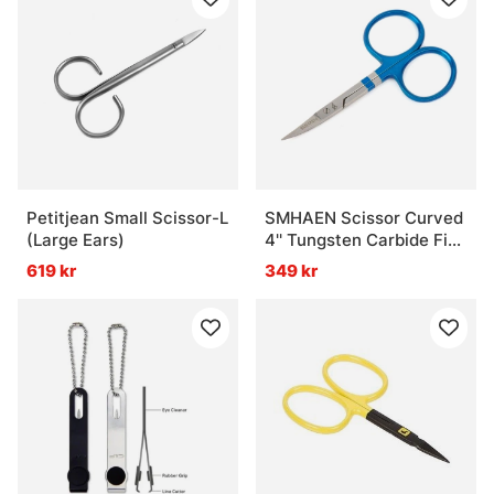
Petitjean Small Scissor-L
SMHAEN Scissor Curved
(Large Ears)
4'' Tungsten Carbide Fine
Blade Blue
619 kr
349 kr