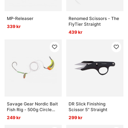
MP-Releaser
Renomed Scissors - The
FlyTier Straight
339 kr
439 kr
Savage Gear Nordic Bait
DR Slick Finishing
Fish Rig - 500g Circle
Scissor 5'' Straight
Hook 12/0 FC 1mm
249 kr
299 kr