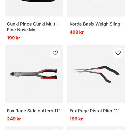
Vad är havsfiske?
Gunki Pince Gunki Multi-
Korda Basix Weigh Sling
Vad behövs för havsfiske?
Fine Nose Mm
499 kr
199 kr
Vad passar bäst när strömmen är hård?
Vad är viktigt att tänka på i saltvatten?
Fox Rage Side cutters 11''
Fox Rage Pistol Plier 11''
249 kr
199 kr