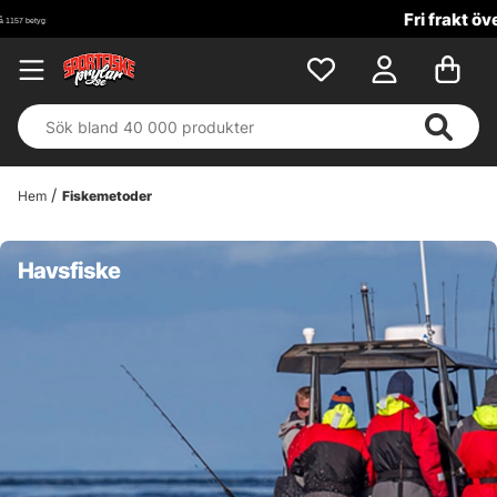
Fri frakt över 699 kr!
Hem
Fiskemetoder
Havsfiske