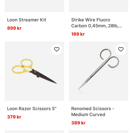
Loon Streamer Kit
Strike Wire Fluoro
Carbon 0,45mm, 28lb,
899 kr
50m
169 kr
Loon Razor Scissors 5''
Renomed Scissors -
Medium Curved
379 kr
389 kr