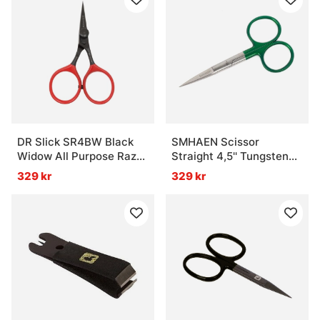
DR Slick SR4BW Black
SMHAEN Scissor
Widow All Purpose Razor
Straight 4,5'' Tungsten
Scissor 4'' Bent Shaft
Carbide Heavy Green
329 kr
329 kr
Black and Red