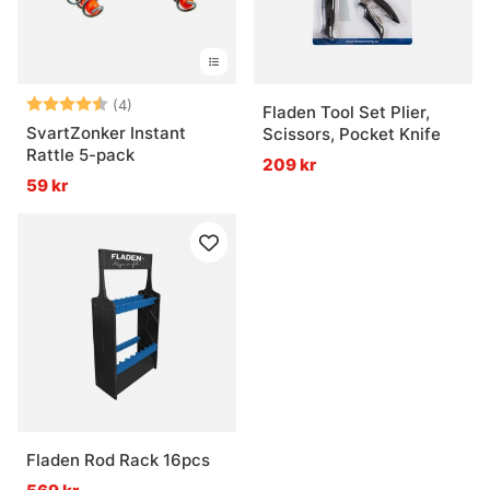
Betyg:
4.3 utav 5 stjärnor
(4)
Fladen Tool Set Plier,
SvartZonker Instant
Scissors, Pocket Knife
Rattle 5-pack
209 kr
59 kr
Fladen Rod Rack 16pcs