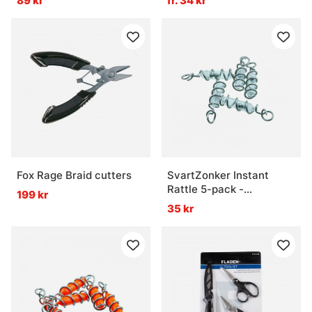
89 kr
fr. 34 kr
Fox Rage Braid cutters
SvartZonker Instant
Rattle 5-pack -
199 kr
Transparent
35 kr