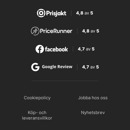
4,8
av
5
4,8
av
5
4,7
av
5
4,7
av
5
Cookiepolicy
Jobba hos oss
Köp- och
Nyhetsbrev
leveransvillkor