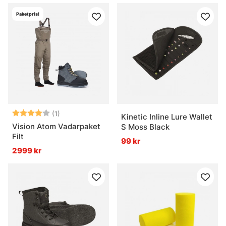
Paketpris!
Betyg:
4.0 utav 5 stjärnor
(1)
Kinetic Inline Lure Wallet
Vision Atom Vadarpaket
S Moss Black
Filt
99 kr
2999 kr