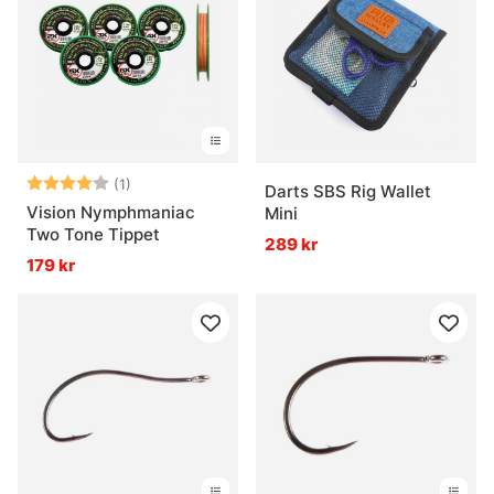
Betyg:
4.0 utav 5 stjärnor
(1)
Darts SBS Rig Wallet
Vision Nymphmaniac
Mini
Two Tone Tippet
289 kr
179 kr