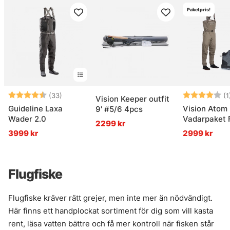
Paketpris!
Betyg:
4.6 utav 5 stjärnor
Betyg:
(33)
(1
Vision Keeper outfit
Guideline Laxa
Vision Atom
9' #5/6 4pcs
Wader 2.0
Vadarpaket F
2299 kr
3999 kr
2999 kr
Flugfiske
Flugfiske kräver rätt grejer, men inte mer än nödvändigt.
Här finns ett handplockat sortiment för dig som vill kasta
rent, läsa vatten bättre och få mer kontroll när fisken står