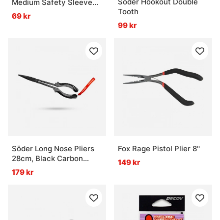
Söder Hookout Double
Medium Safety Sleeve
Tooth
10-pack
69 kr
99 kr
Söder Long Nose Pliers
Fox Rage Pistol Plier 8''
28cm, Black Carbon
149 kr
Steel
179 kr