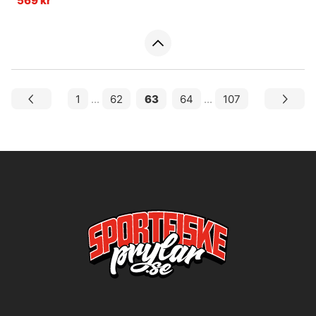
569 kr
1
...
62
63
64
...
107