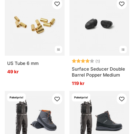
Betyg:
4.0 utav 5 stjär
(1)
US Tube 6 mm
Surface Seducer Double
49 kr
Barrel Popper Medium
119 kr
Paketpris!
Paketpris!