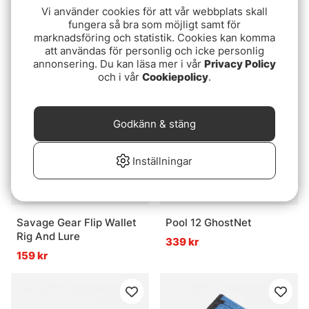
Vi använder cookies för att vår webbplats skall
RIO Elite Technical Trout
RIO Elite Gold
fungera så bra som möjligt samt för
Sky Blue/Peach/Gray
Moss/Gold/Gray
marknadsföring och statistik. Cookies kan komma
1699 kr
1699 kr
att användas för personlig och icke personlig
annonsering. Du kan läsa mer i vår
Privacy Policy
och i vår
Cookiepolicy
.
Godkänn & stäng
Inställningar
Savage Gear Flip Wallet
Pool 12 GhostNet
Rig And Lure
339 kr
159 kr