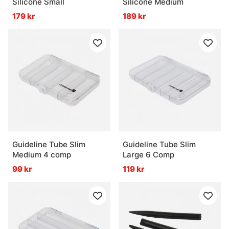
Silicone Small
Silicone Medium
179 kr
189 kr
Vanliga frågor om flugfiske
Vad är flugfiske?
Vad är ett flugfiskeset?
Vad är flugbindningsmaterial?
Guideline Tube Slim
Guideline Tube Slim
Medium 4 comp
Large 6 Comp
Vad är vadarbyxor och varför används de?
99 kr
119 kr