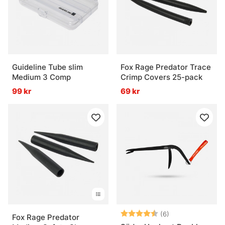
Guideline Tube slim
Fox Rage Predator Trace
Medium 3 Comp
Crimp Covers 25-pack
99 kr
69 kr
Betyg:
4.2 utav 5 stjär
(6)
Fox Rage Predator