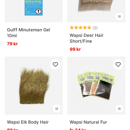
Betyg:
5.0 utav 5 stjär
(2)
Gulff Minuteman Gel
Wapsi Deer Hair
10ml
Short/Fine
79 kr
99 kr
Wapsi Elk Body Hair
Wapsi Natural Fur