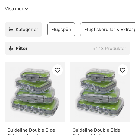
kinkigt. Sortimentet täcker allt från flugfiskespön, rullar
Visa mer
och linor till flugor, flugbindningsmaterial, vadare och set
för den som vill komma igång utan krångel.
Urvalet är byggt för verkligt fiske. Inte prydnad. Därför
Kategorier
Flugspön
Flugfiskerullar & Extras
finns produkter för både erfarna flugfiskare och nybörjare
som vill undvika felköp redan från start. Märken som
Filter
5443
Produkter
Vision, Simms, Patagonia, A.Jensen, Sage, RIO, Loop,
Guideline och Pool 12 finns med, eftersom de ofta
levererar när det blir blött, blåsigt och lite stökigt. Sånt
väger tungt.
I webbshoppen och i butiken i Stockholm finns också råd
som faktiskt går att använda vid älven. Och den nya Fly
Shop på Hornsgatan 148 är väl värd ett besök för den som
vill se prylarna på nära håll och känna skillnaden mellan
olika delar innan säsongen drar igång på allvar.
» Tillbaka till fiskemetoder
Guideline Double Side
Guideline Double Side