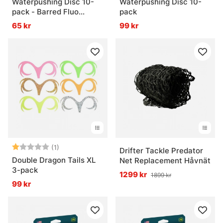
Waterpushing Disc 10-
Waterpushing Disc 10-
pack - Barred Fluo
pack
Orange
65 kr
99 kr
Betyg:
1.0 utav 5 stjärnor
(1)
Drifter Tackle Predator
Double Dragon Tails XL
Net Replacement Håvnät
3-pack
1299 kr
1899 kr
99 kr