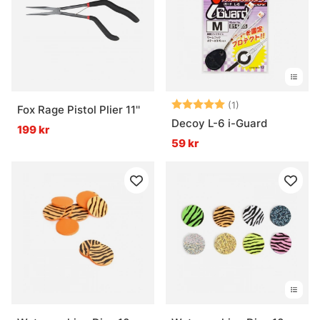
Betyg:
5.0 utav 5 stjär
(1)
Fox Rage Pistol Plier 11''
Decoy L-6 i-Guard
199 kr
59 kr