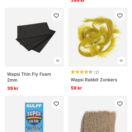
399 kr
Betyg:
4.0 utav 5 stjär
(2)
Wapsi Thin Fly Foam
Wapsi Rabbit Zonkers
2mm
59 kr
39 kr