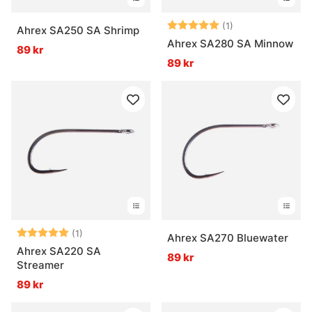
Betyg:
5.0 utav 5 stjär
(1)
Ahrex SA250 SA Shrimp
Ahrex SA280 SA Minnow
89 kr
89 kr
Betyg:
5.0 utav 5 stjärnor
(1)
Ahrex SA270 Bluewater
Ahrex SA220 SA
89 kr
Streamer
89 kr