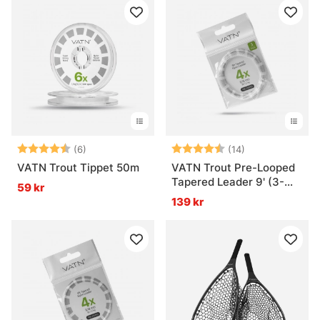
Betyg:
4.8 utav 5 stjärnor
Betyg:
4.6 utav 5 stjä
(6)
(14)
VATN Trout Tippet 50m
VATN Trout Pre-Looped
Tapered Leader 9' (3-
59 kr
pack)
139 kr