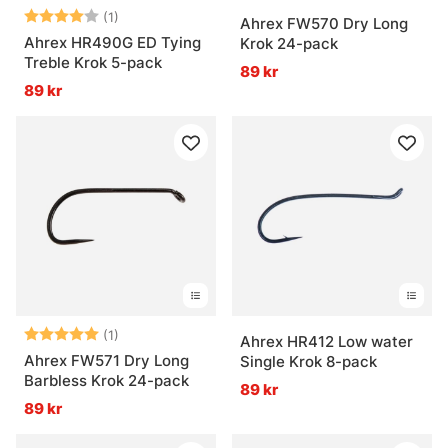
Betyg:
4.0 utav 5 stjärnor
(1)
Ahrex FW570 Dry Long
Ahrex HR490G ED Tying
Krok 24-pack
Treble Krok 5-pack
89 kr
89 kr
Betyg:
5.0 utav 5 stjärnor
(1)
Ahrex HR412 Low water
Ahrex FW571 Dry Long
Single Krok 8-pack
Barbless Krok 24-pack
89 kr
89 kr