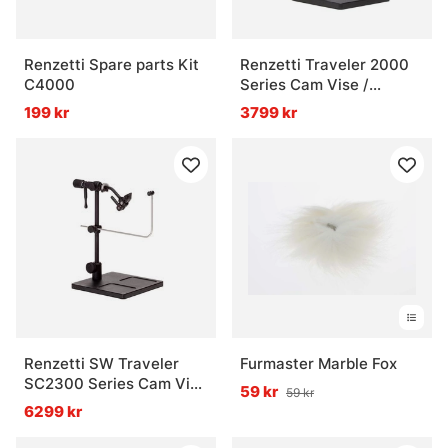
Renzetti Spare parts Kit
Renzetti Traveler 2000
C4000
Series Cam Vise /
Pedestal Base
199 kr
3799 kr
Renzetti SW Traveler
Furmaster Marble Fox
SC2300 Series Cam Vise
59 kr
59 kr
Pedestal with Mat. Clip
6299 kr