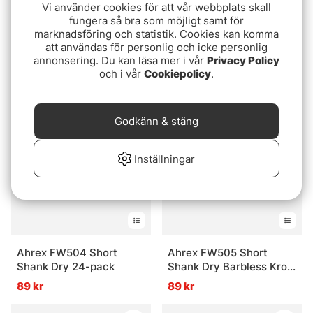
Vi använder cookies för att vår webbplats skall
fungera så bra som möjligt samt för
marknadsföring och statistik. Cookies kan komma
Ahrex FW562 Short
Ahrex FW563 Short
att användas för personlig och icke personlig
Nymph Krok 24-pack
Nymph Barbless Krok
annonsering. Du kan läsa mer i vår
Privacy Policy
24-pack
och i vår
Cookiepolicy
.
89 kr
89 kr
Godkänn & stäng
Inställningar
Ahrex FW504 Short
Ahrex FW505 Short
Shank Dry 24-pack
Shank Dry Barbless Krok
24-pack
89 kr
89 kr