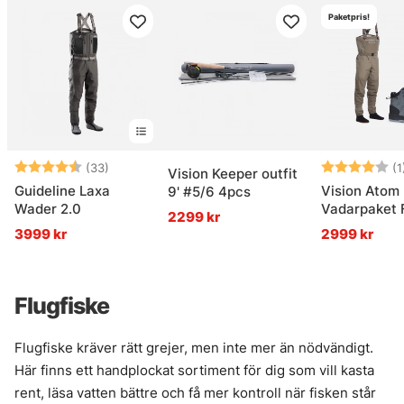
Paketpris!
Betyg:
4.6 utav 5 stjärnor
Betyg:
(33)
(1
Vision Keeper outfit
Guideline Laxa
Vision Atom
9' #5/6 4pcs
Wader 2.0
Vadarpaket F
2299 kr
3999 kr
2999 kr
Flugfiske
Flugfiske kräver rätt grejer, men inte mer än nödvändigt.
Här finns ett handplockat sortiment för dig som vill kasta
rent, läsa vatten bättre och få mer kontroll när fisken står