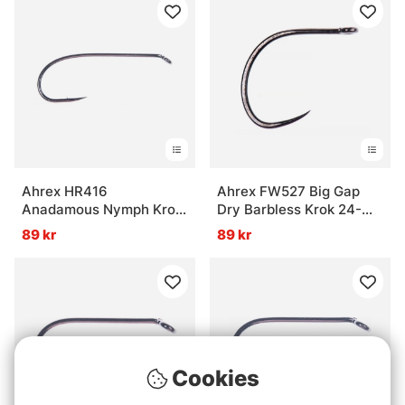
Ahrex HR416
Ahrex FW527 Big Gap
Anadamous Nymph Krok
Dry Barbless Krok 24-
15-pack
pack
89 kr
89 kr
Cookies