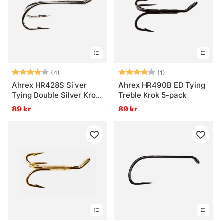
Betyg:
4.0 utav 5 stjärnor
Betyg:
4.0 utav 5 stjär
(4)
(1)
Ahrex HR428S Silver
Ahrex HR490B ED Tying
Tying Double Silver Krok
Treble Krok 5-pack
5-pack
89 kr
89 kr