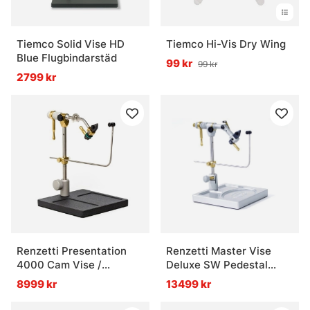
Tiemco Solid Vise HD
Tiemco Hi-Vis Dry Wing
Blue Flugbindarstäd
99 kr
99 kr
2799 kr
Renzetti Presentation
Renzetti Master Vise
4000 Cam Vise /
Deluxe SW Pedestal
Pedestal Base (Stem
Base
8999 kr
13499 kr
Support Black)