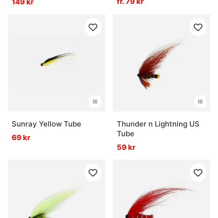
fr. 79 kr
149 kr
Sunray Yellow Tube
Thunder n Lightning US
Tube
69 kr
59 kr