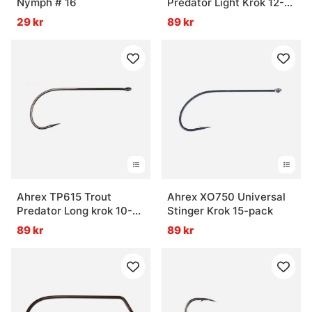
Nymph # 16
Predator Light Krok 12-
pack
29 kr
89 kr
Vanliga frågor om flugfiske
Vad är flugfiske?
Vad är ett flugfiskeset?
Vad är flugbindningsmaterial?
Ahrex TP615 Trout
Ahrex XO750 Universal
Predator Long krok 10-
Stinger Krok 15-pack
Vad är vadarbyxor och varför används de?
pack
89 kr
89 kr