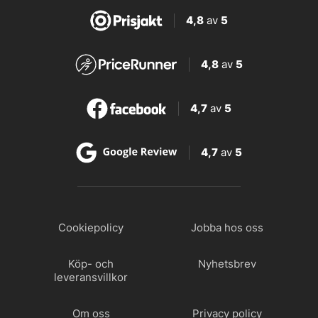
4,8
av
5
4,8
av
5
4,7
av
5
4,7
av
5
Cookiepolicy
Jobba hos oss
Köp- och
Nyhetsbrev
leveransvillkor
Om oss
Privacy policy