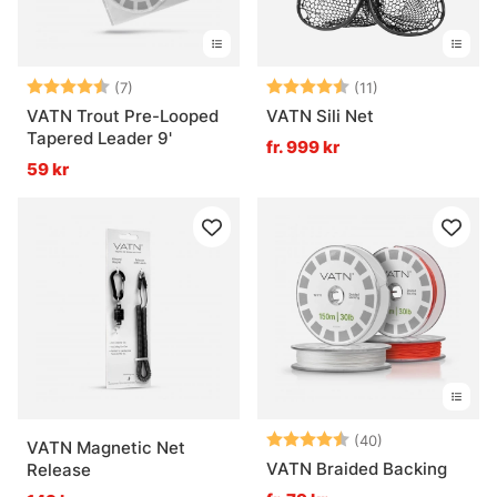
Betyg:
4.4 utav 5 stjärnor
Betyg:
4.8 utav 5 stjä
(7)
(11)
VATN Trout Pre-Looped
VATN Sili Net
Tapered Leader 9'
fr. 999 kr
59 kr
Betyg:
4.6 utav 5 stjä
(40)
VATN Magnetic Net
VATN Braided Backing
Release