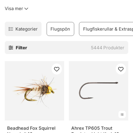
kinkigt. Sortimentet täcker allt från flugfiskespön, rullar
Visa mer
och linor till flugor, flugbindningsmaterial, vadare och set
för den som vill komma igång utan krångel.
Urvalet är byggt för verkligt fiske. Inte prydnad. Därför
Kategorier
Flugspön
Flugfiskerullar & Extras
finns produkter för både erfarna flugfiskare och nybörjare
som vill undvika felköp redan från start. Märken som
Filter
5444
Produkter
Vision, Simms, Patagonia, A.Jensen, Sage, RIO, Loop,
Guideline och Pool 12 finns med, eftersom de ofta
levererar när det blir blött, blåsigt och lite stökigt. Sånt
väger tungt.
I webbshoppen och i butiken i Stockholm finns också råd
som faktiskt går att använda vid älven. Och den nya Fly
Shop på Hornsgatan 148 är väl värd ett besök för den som
vill se prylarna på nära håll och känna skillnaden mellan
olika delar innan säsongen drar igång på allvar.
» Tillbaka till fiskemetoder
Beadhead Fox Squirrel
Ahrex TP605 Trout