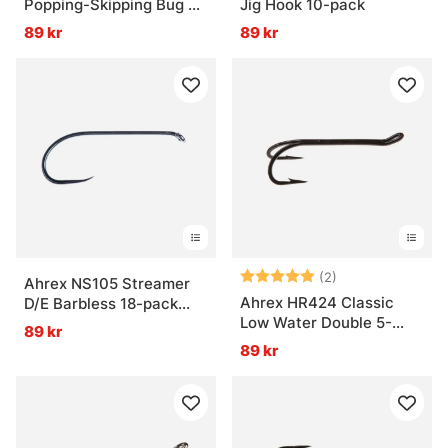
Popping-Skipping Bug 8-
Jig Hook 10-pack
pack Krok
89 kr
89 kr
Betyg:
5.0 utav 5 stjär
(2)
Ahrex NS105 Streamer
Ahrex HR424 Classic
D/E Barbless 18-pack
Low Water Double 5-
Krok
89 kr
pack
89 kr