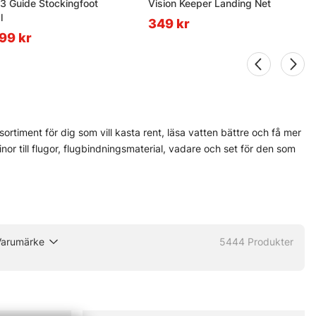
3 Guide Stockingfoot
Vision Keeper Landing Net
l
349 kr
499 kr
ortiment för dig som vill kasta rent, läsa vatten bättre och få mer
 linor till flugor, flugbindningsmaterial, vadare och set för den som
rfarna flugfiskare och nybörjare som vill undvika felköp redan från
h Pool 12 finns med, eftersom de ofta levererar när det blir blött,
ända vid älven. Och den nya Fly Shop på Hornsgatan 148 är väl
Varumärke
5444
Produkter
 olika delar innan säsongen drar igång på allvar.