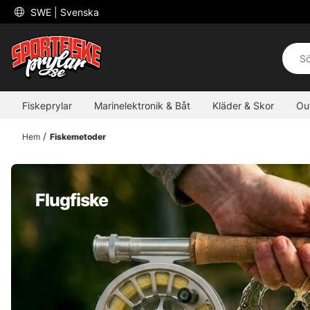
 SWE 
| Svenska
Fiskeprylar
Marinelektronik & Båt
Kläder & Skor
Ou
Hem
Fiskemetoder
Flugfiske