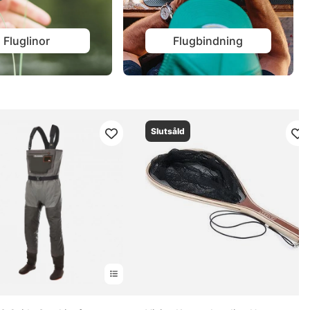
Fluglinor
Flugbindning
Slutsåld