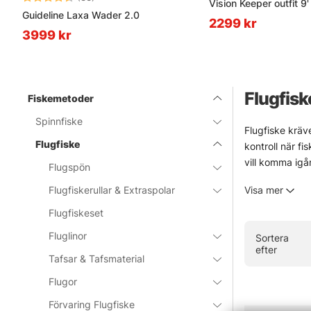
Vision Keeper outfit 9
Guideline Laxa Wader 2.0
2299 kr
3999 kr
Flugfisk
Fiskemetoder
Spinnfiske
Flugfiske kräve
Flugfiske
kontroll när fi
vill komma igå
Flugspön
Urvalet är byg
Flugfiskerullar & Extraspolar
Visa mer
start. Märken 
blåsigt och lit
Flugfiskeset
I webbshoppen 
Fluglinor
Sortera
värd ett besök
efter
Tafsar & Tafsmaterial
» Tillbaka ti
Flugor
Förvaring Flugfiske