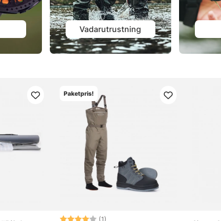
Vadarutrustning
Paketpris!
Betyg:
4.0 utav 5 stjärnor
(1)