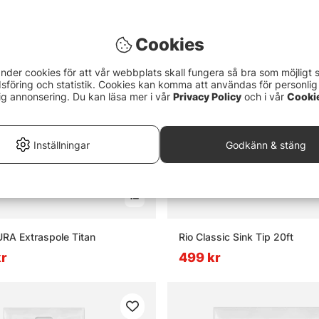
or om flugfiske
Cookies
ugfiske?
nder cookies för att vår webbplats skall fungera så bra som möjligt 
föring och statistik. Cookies kan komma att användas för personlig
ig annonsering. Du kan läsa mer i vår
Privacy Policy
och i vår
Cooki
t flugfiskeset?
Inställningar
Godkänn & stäng
lugbindningsmaterial?
adarbyxor och varför används de?
URA Extraspole Titan
Rio Classic Sink Tip 20ft
kr
499 kr