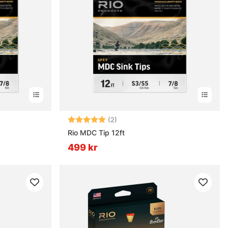
Betyg:
5.0 utav 5 stjärnor
(2)
Rio MDC Tip 12ft
499 kr