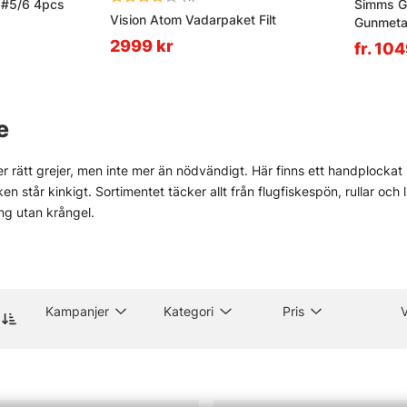
' #5/6 4pcs
Simms G
Vision Atom Vadarpaket Filt
Gunmeta
2999 kr
fr. 10
e
r rätt grejer, men inte mer än nödvändigt. Här finns ett handplockat s
sken står kinkigt. Sortimentet täcker allt från flugfiskespön, rullar och
ng utan krångel.
gt för verkligt fiske. Inte prydnad. Därför finns produkter för både e
som Vision, Simms, Patagonia, A.Jensen, Sage, RIO, Loop, Guideline oc
e stökigt. Sånt väger tungt.
och i butiken i Stockholm finns också råd som faktiskt går att anv
Kampanjer
Kategori
Pris
 för den som vill se prylarna på nära håll och känna skillnaden mellan
ll fiskemetoder