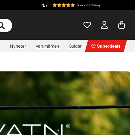
4.7
Baserat på 1157 betyg
Nyheter
Varumärken
Guider
Superdeals