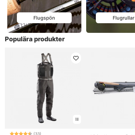
Flugspön
Flugrullar
Populära produkter
Betyg:
4.6 utav 5 stjärnor
(33)