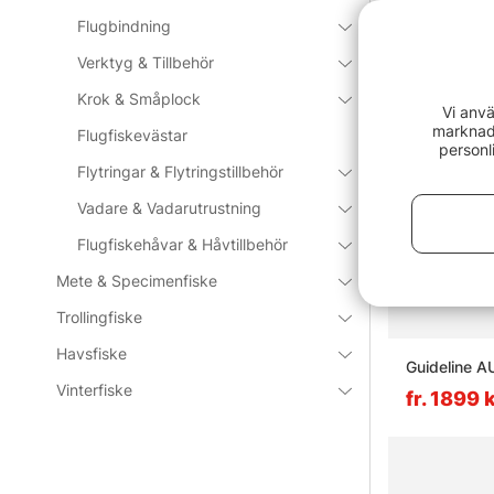
Vanliga fråg
Flugbindning
Verktyg & Tillbehör
Vad är fl
Krok & Småplock
Vi anvä
marknads
Flugfiskevästar
personl
Vad är et
Flytringar & Flytringstillbehör
Vadare & Vadarutrustning
Vad är f
Flugfiskehåvar & Håvtillbehör
Mete & Specimenfiske
Vad är v
Trollingfiske
Havsfiske
Guideline A
Vinterfiske
fr. 1899 