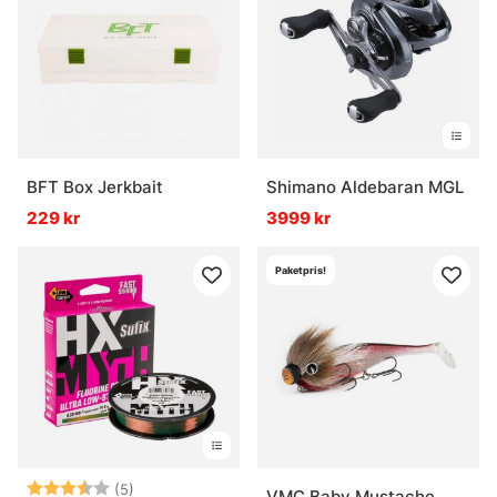
BFT Box Jerkbait
Shimano Aldebaran MGL
229 kr
3999 kr
Paketpris!
Betyg:
3.4 utav 5 stjärnor
(5)
VMC Baby Mustache