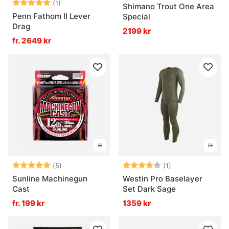
Betyg:
5.0 utav 5 stjärnor
(1)
Shimano Trout One Area
Penn Fathom II Lever
Special
Drag
2199 kr
fr. 2649 kr
Betyg:
5.0 utav 5 stjärnor
Betyg:
4.0 utav 5 stjär
(5)
(1)
Sunline Machinegun
Westin Pro Baselayer
Cast
Set Dark Sage
fr. 199 kr
1359 kr