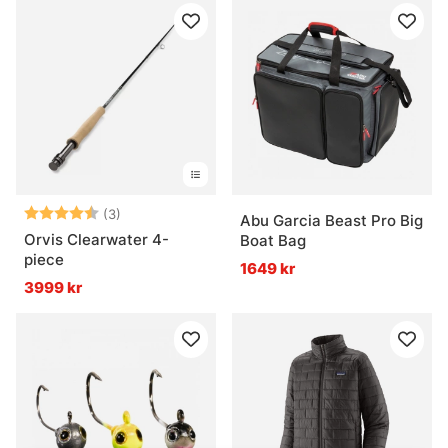
Betyg:
4.7 utav 5 stjärnor
(3)
Abu Garcia Beast Pro Big
Orvis Clearwater 4-
Boat Bag
piece
1649 kr
3999 kr