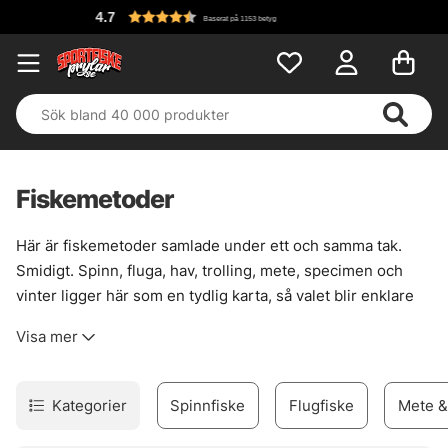
4.7
Baserat på 1153 betyg
Fiskemetoder
Här är fiskemetoder samlade under ett och samma tak.
Smidigt. Spinn, fluga, hav, trolling, mete, specimen och
vinter ligger här som en tydlig karta, så valet blir enklare
när vattnet, vädret och fisken drar åt olika håll. Det här är
Visa mer
en kategori som fortsätter att växa, steg för steg, mot mer
nischade metoder och bättre överblick.
En metod passar sällan överallt. Därför blir rätt spår viktigt
Kategorier
Spinnfiske
Flugfiske
Mete &
när målet är allt från kustnära jakt på kraftfulla arter till ett
stilla vinterpass genom isen. Välj väg efter säsong, plats