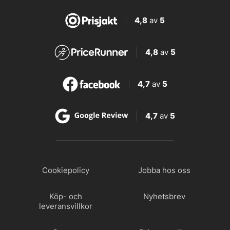
4,8
av
5
4,8
av
5
4,7
av
5
4,7
av
5
Cookiepolicy
Jobba hos oss
Köp- och
Nyhetsbrev
leveransvillkor