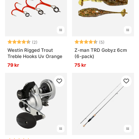
Vad är fiskemetoder?
Vad är havsfiske?
Betyg:
4.5 utav 5 stjärnor
Betyg:
4.2 utav 5 stjär
(2)
(5)
Vad är trollingfiske?
Westin Rigged Trout
Z-man TRD Gobyz 6cm
Treble Hooks Uv Orange
(6-pack)
79 kr
75 kr
Vad är vinterfiske?