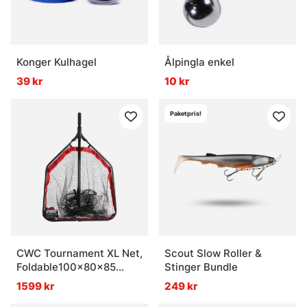
Konger Kulhagel
Ålpingla enkel
39 kr
10 kr
Paketpris!
CWC Tournament XL Net,
Scout Slow Roller &
Foldable100x80x85
Stinger Bundle
Handle - 200cm
1599 kr
249 kr