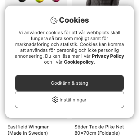
Cookies
Betyg:
5.0 utav 5 stjär
(1)
Gunki G'Round Neutral
Vi använder cookies för att vår webbplats skall
Patagonia M's Nano Puff
(3-pack)
fungera så bra som möjligt samt för
Jacket Black
fr. 49 kr
marknadsföring och statistik. Cookies kan komma
2299 kr
att användas för personlig och icke personlig
annonsering. Du kan läsa mer i vår
Privacy Policy
och i vår
Cookiepolicy
.
Godkänn & stäng
Inställningar
3 för 2
Eastfield Wingman
Söder Tackle Pike Net
(Made In Sweden)
80x70cm (Foldable)