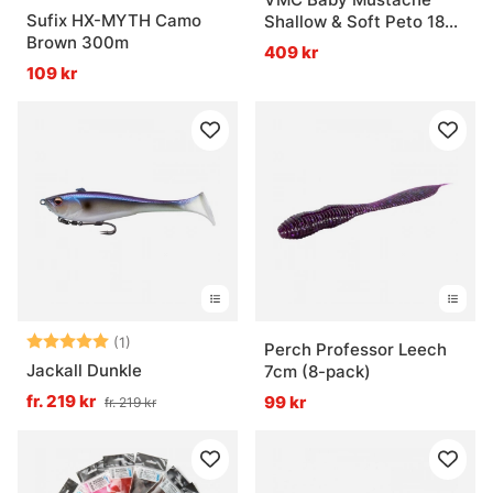
Sufix HX-MYTH Camo
Shallow & Soft Peto 18
Brown 300m
cm Bundle
409 kr
109 kr
Betyg:
5.0 utav 5 stjärnor
(1)
Perch Professor Leech
Jackall Dunkle
7cm (8-pack)
fr. 219 kr
99 kr
fr. 219 kr