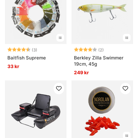
Betyg:
4.3 utav 5 stjärnor
Betyg:
4.0 utav 5 stjär
(3)
(2)
Baitfish Supreme
Berkley Zilla Swimmer
19cm, 45g
33 kr
249 kr