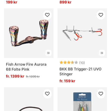
199 kr
899 kr
Betyg:
3.9 utav 5 stjä
(10)
Fish Arrow Fire Aurora
BKK BB Trigger-21 UVO
68 Folte Pink
Stinger
fr. 1399 kr
fr. 1399 kr
fr. 159 kr