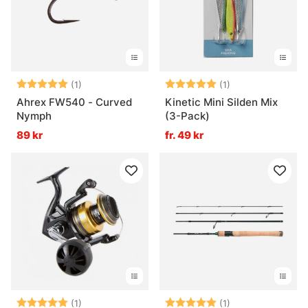
Betyg:
5.0 utav 5 stjärnor
Betyg:
5.0 utav 5 stjär
(1)
(1)
Ahrex FW540 - Curved
Kinetic Mini Silden Mix
Nymph
(3-Pack)
89 kr
fr. 49 kr
Betyg:
5.0 utav 5 stjärnor
Betyg:
5.0 utav 5 stjär
(1)
(1)