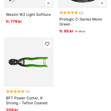
Betyg:
5.0 utav 5 stjär
(2)
Westin W2 Light Softlure
Prologic C-Series Mono
fr. 779 kr
Green
fr. 95 kr
fr. 95 kr
Betyg:
5.0 utav 5 stjärnor
(1)
BFT Power Cutter, X-
Strong - Teflon Coated
209 kr