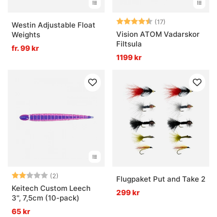
Betyg:
4.3 utav 5 stjä
(17)
Westin Adjustable Float
Vision ATOM Vadarskor
Weights
Filtsula
fr. 99 kr
1199 kr
Betyg:
2.0 utav 5 stjärnor
(2)
Flugpaket Put and Take 2
Keitech Custom Leech
299 kr
3'', 7,5cm (10-pack)
65 kr