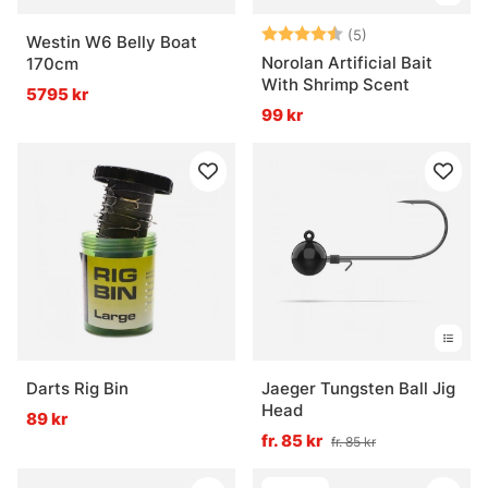
Betyg:
4.8 utav 5 stjär
(5)
Westin W6 Belly Boat
Norolan Artificial Bait
170cm
With Shrimp Scent
5795 kr
99 kr
Darts Rig Bin
Jaeger Tungsten Ball Jig
Head
89 kr
fr. 85 kr
fr. 85 kr