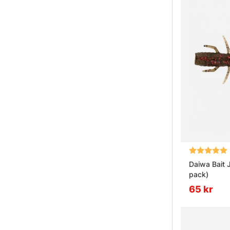
Betyg:
Daiwa Bait J
pack)
65 kr