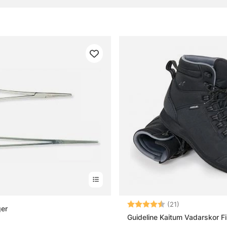
ke
e
gor om fiskemetoder
iskemetoder?
vsfiske?
Betyg:
4.3 utav 5 stj
ollingfiske?
(21)
ger
Guideline Kaitum Vadarskor Fi