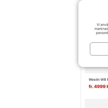
Vi anvä
marknads
personl
Westin W8 
fr. 4999 