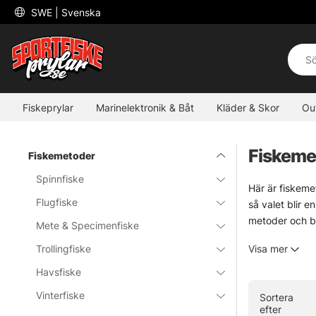
 SWE 
| Svenska
Fiskeprylar
Marinelektronik & Båt
Kläder & Skor
Ou
Fiskeme
Fiskemetoder
Spinnfiske
Här är fiskeme
Flugfiske
så valet blir e
metoder och bä
Mete & Specimenfiske
En metod passar
Trollingfiske
Visa mer
Välj väg efter
Utforska gärna
Havsfiske
men det brukar
Vinterfiske
Sortera
efter