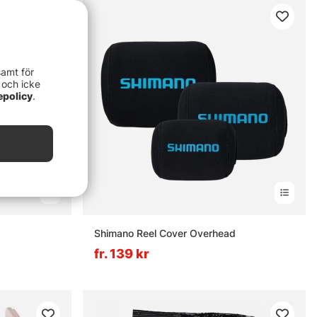
samt för
 och icke
epolicy
.
nor
Shimano Reel Cover Overhead
fr. 139 kr