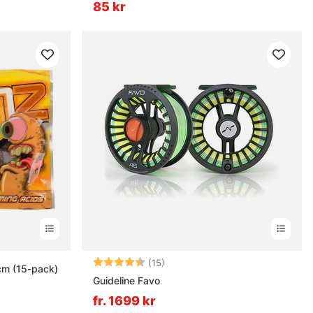
85 kr
Betyg:
4.9 utav 5 stjärnor
(15)
cm (15-pack)
Guideline Favo
fr. 1699 kr