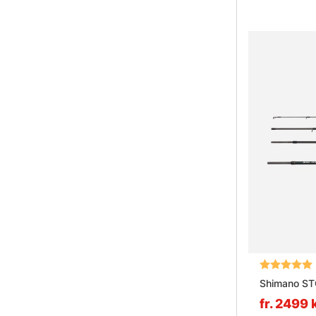
Vad är vi
Betyg:
Shimano ST
fr. 2499 