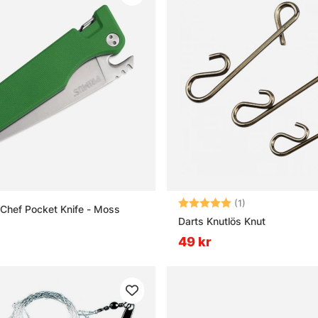
Betyg:
5.0 utav 5 stjär
(1)
dChef Pocket Knife - Moss
Darts Knutlös Knut
49 kr