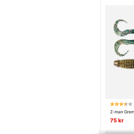
Betyg:
Z-man Greml
75 kr