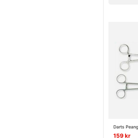
» Havsfiske
» Trollingfis
» Vinterfisk
Vanliga frå
Vad är f
Vad är ha
Vad är tr
Darts Pean
159 kr