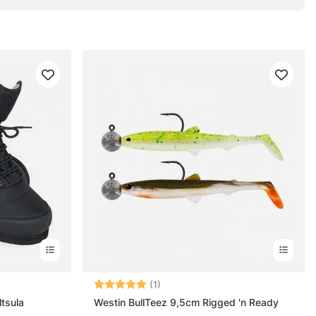
ärnor
Betyg:
5.0 utav 5 stjärnor
(1)
ltsula
Westin BullTeez 9,5cm Rigged 'n Ready