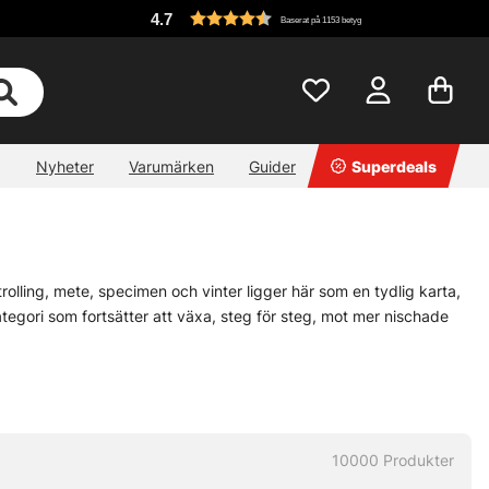
4.7
Baserat på 1153 betyg
Nyheter
Varumärken
Guider
Superdeals
olling, mete, specimen och vinter ligger här som en tydlig karta,
 kategori som fortsätter att växa, steg för steg, mot mer nischade
nära jakt på kraftfulla arter till ett stilla vinterpass genom isen.
 tid och huvudbry, och ibland är det precis det som gör skillnad.
et, säg gärna till. Nya spår kan vara lite luriga att fånga in,
10000
Produkter