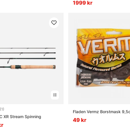
1999 kr
nterfiske?
5.0 utav 5 stjärnor
(1)
Fladen Vermz Borstmask 9,5
C XR Stream Spinning
49 kr
kr