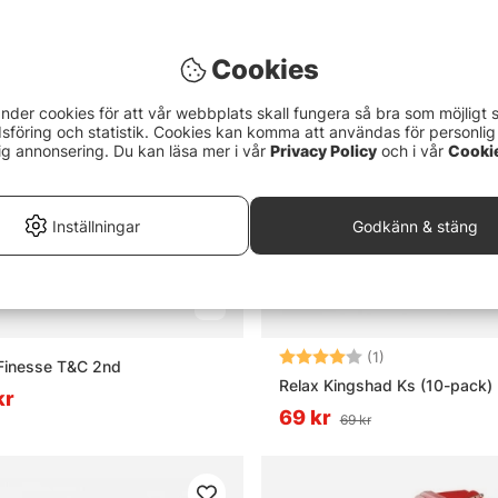
Cookies
nder cookies för att vår webbplats skall fungera så bra som möjligt 
föring och statistik. Cookies kan komma att användas för personlig
ig annonsering. Du kan läsa mer i vår
Privacy Policy
och i vår
Cooki
Inställningar
Godkänn & stäng
Betyg:
4.0 utav 5 stjär
(1)
Finesse T&C 2nd
Relax Kingshad Ks (10-pack)
kr
69 kr
69 kr