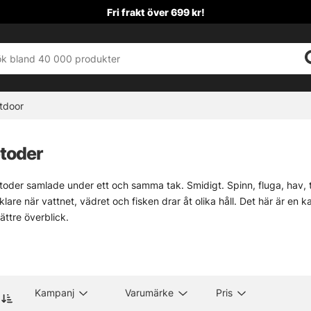
Fri frakt över 699 kr!
tdoor
toder
toder samlade under ett och samma tak. Smidigt. Spinn, fluga, hav, tr
nklare när vattnet, vädret och fisken drar åt olika håll. Det här är en
ttre överblick.
 sällan överallt. Därför blir rätt spår viktigt när målet är allt från kust
 säsong, plats och hur fisken beter sig just då. Det brukar spara både
 underkategorierna här nedan. Och har någon metod saknats i sortiment
 lösa sig.
Kampanj
Varumärke
Pris