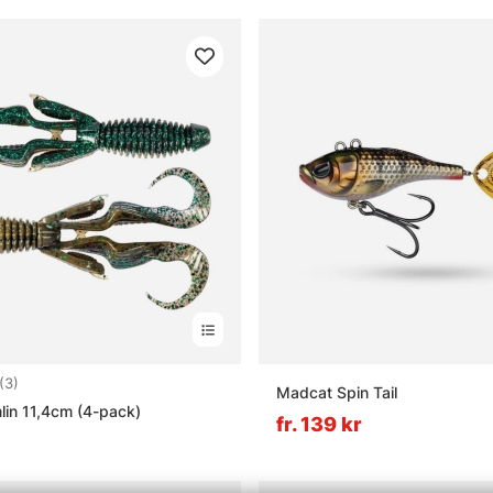
3.7 utav 5 stjärnor
(3)
Madcat Spin Tail
in 11,4cm (4-pack)
fr. 139 kr