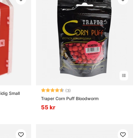
Betyg:
4.7 utav 5 stjärnor
(3)
idig Small
Traper Corn Puff Bloodworm
55 kr