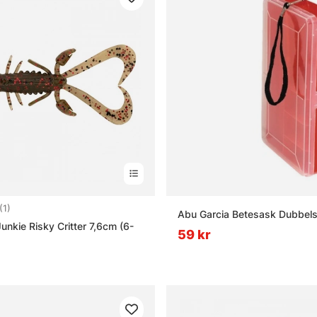
5.0 utav 5 stjärnor
(1)
Abu Garcia Betesask Dubbels
unkie Risky Critter 7,6cm (6-
59 kr