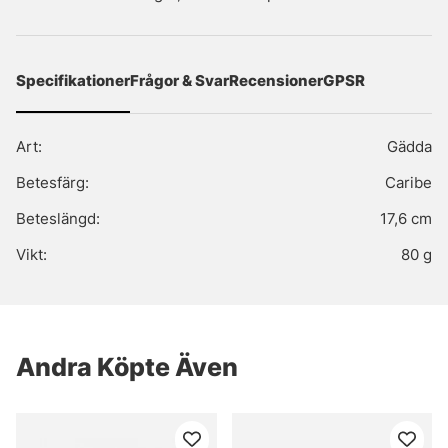
Specifikationer
Frågor & Svar
Recensioner
GPSR
Art:
Gädda
Betesfärg:
Caribe
Beteslängd:
17,6 cm
Vikt:
80 g
Andra Köpte Även