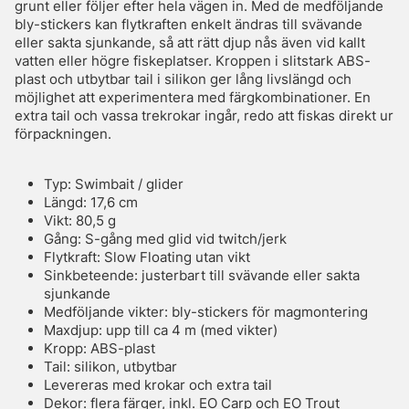
grunt eller följer efter hela vägen in. Med de medföljande
bly-stickers kan flytkraften enkelt ändras till svävande
eller sakta sjunkande, så att rätt djup nås även vid kallt
vatten eller högre fiskeplatser. Kroppen i slitstark ABS-
plast och utbytbar tail i silikon ger lång livslängd och
möjlighet att experimentera med färgkombinationer. En
extra tail och vassa trekrokar ingår, redo att fiskas direkt ur
förpackningen.
Typ: Swimbait / glider
Längd: 17,6 cm
Vikt: 80,5 g
Gång: S-gång med glid vid twitch/jerk
Flytkraft: Slow Floating utan vikt
Sinkbeteende: justerbart till svävande eller sakta
sjunkande
Medföljande vikter: bly-stickers för magmontering
Maxdjup: upp till ca 4 m (med vikter)
Kropp: ABS-plast
Tail: silikon, utbytbar
Levereras med krokar och extra tail
Dekor: flera färger, inkl. EO Carp och EO Trout