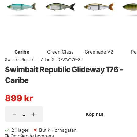
Caribe
Green Glass
Greenade V2
Pe
Swimbait Republic
|
Artnr:
GLIDEWAY176-32
Swimbait Republic Glideway 176 -
Caribe
899
kr
Köp nu!
2
i lager
Butik Hornsgatan
Omgående leverans