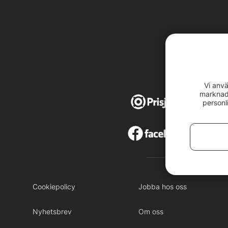
Vi anvä
marknads
4,8
av
5
personl
4,7
av
Cookiepolicy
Jobba hos oss
Nyhetsbrev
Om oss