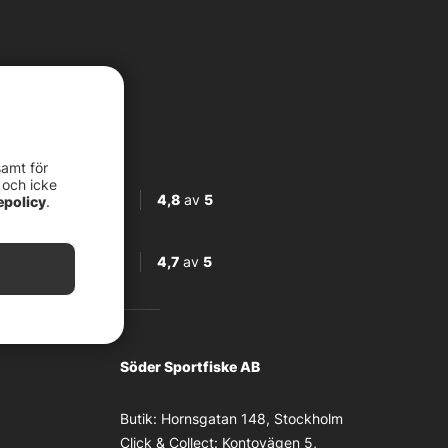
samt för
 och icke
4,8
av
5
epolicy
.
4,7
av
5
Söder Sportfiske AB
Butik:
Hornsgatan 148, Stockholm
Click & Collect:
Kontovägen 5,