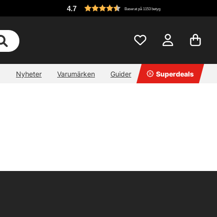
4.7
Baserat på 1153 betyg
Nyheter
Varumärken
Guider
Superdeals