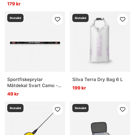
179 kr
Slutsåld
Slutsåld
Sportfiskeprylar
Silva Terra Dry Bag 6 L
Mätdekal Svart Camo -
199 kr
136x5cm
49 kr
Slutsåld
Slutsåld