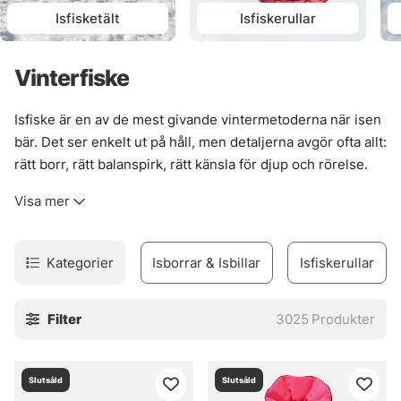
Isfisketält
Isfiskerullar
Vinterfiske
Isfiske är en av de mest givande vintermetoderna när isen
bär. Det ser enkelt ut på håll, men detaljerna avgör ofta allt:
rätt borr, rätt balanspirk, rätt känsla för djup och rörelse.
När bitarna faller på plats blir fisket ovanligt tydligt. Kort,
Visa mer
rakt, effektivt.
Här finns utrustning för många olika upplägg, från
isolerade pop-up-tält som håller vinden borta till pirkar
Kategorier
Isborrar & Isbillar
Isfiskerullar
från Bergmans som gör jobbet i hemmavatten där små
skillnader kan spela stor roll. Utbudet är brett, så det blir
Filter
3025
Produkter
lättare att hitta något som passar både platsen och fisket,
utan onödigt krångel.
Vinterfiske kräver lite mer fingertoppskänsla. Men när
Slutsåld
Slutsåld
isen är stabil och grejerna sitter, då är det ett fiskesätt som