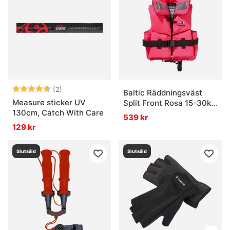
levererar väldigt ren fiskeglädje. Ganska rått. Ganska
vackert också.
» Tillbaka till fiskemetoder
Vanliga frågor om vinterfiske
Betyg:
4.5 utav 5 stjärnor
(2)
Baltic Räddningsväst
Measure sticker UV
Split Front Rosa 15-30kg
130cm, Catch With Care
Vad är vinterfiske?
Barn
539 kr
129 kr
Vad är en balanspirk?
Slutsåld
Slutsåld
Vad är ett isolerat pop-up-tält?