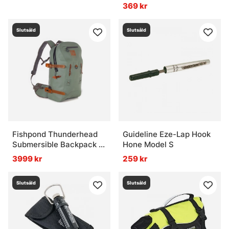
369 kr
Slutsåld
Slutsåld
Fishpond Thunderhead
Guideline Eze-Lap Hook
Submersible Backpack -
Hone Model S
Eco Yucca
3999 kr
259 kr
Slutsåld
Slutsåld