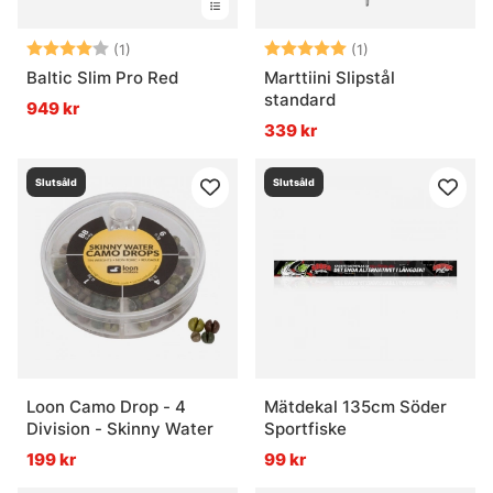
Betyg:
4.0 utav 5 stjärnor
Betyg:
5.0 utav 5 stjär
(1)
(1)
Baltic Slim Pro Red
Marttiini Slipstål
standard
949 kr
339 kr
Slutsåld
Slutsåld
Loon Camo Drop - 4
Mätdekal 135cm Söder
Division - Skinny Water
Sportfiske
199 kr
99 kr