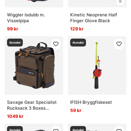
Wiggler Isdubb m.
Kinetic Neoprene Half
Visselpipa
Finger Glove Black
99 kr
129 kr
Slutsåld
Slutsåld
Savage Gear Specialist
IFISH Bryggfiskeset
Rucksack 3 Boxes
59 kr
40x38x23cm 23L
1049 kr
Slutsåld
Slutsåld