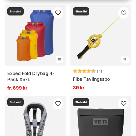
Slutsåld
Slutsåld
Betyg:
4.5 utav 5 stjär
(4)
Exped Fold Drybag 4-
Fibe Tävlingsspö
Pack XS-L
39 kr
fr. 699 kr
Slutsåld
Slutsåld