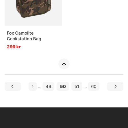
Fox Camolite
Cookstation Bag
299 kr
1
...
49
50
51
...
60