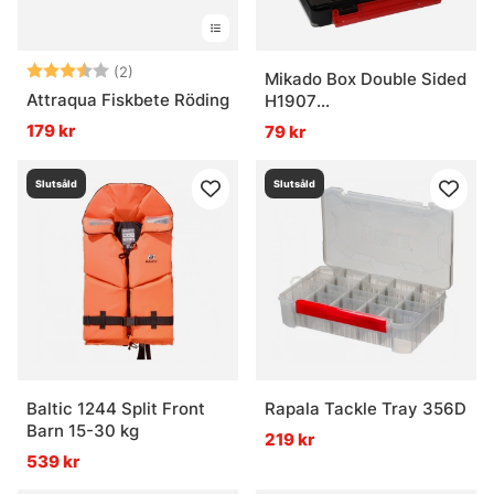
Betyg:
3.5 utav 5 stjärnor
(2)
Mikado Box Double Sided
Attraqua Fiskbete Röding
H1907
(20,5x14,5x4,2cm)
179 kr
79 kr
Slutsåld
Slutsåld
Baltic 1244 Split Front
Rapala Tackle Tray 356D
Barn 15-30 kg
219 kr
539 kr