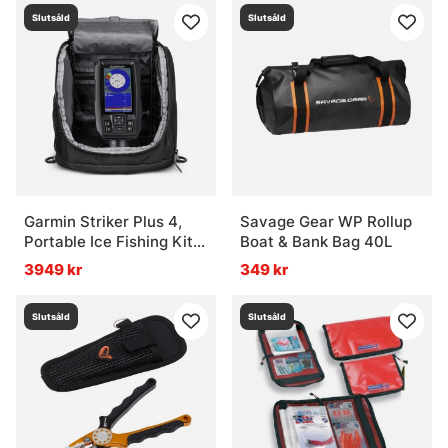
Slutsåld
Slutsåld
Garmin Striker Plus 4,
Savage Gear WP Rollup
Portable Ice Fishing Kit
Boat & Bank Bag 40L
w/ Dual Beam
3949 kr
349 kr
Slutsåld
Slutsåld