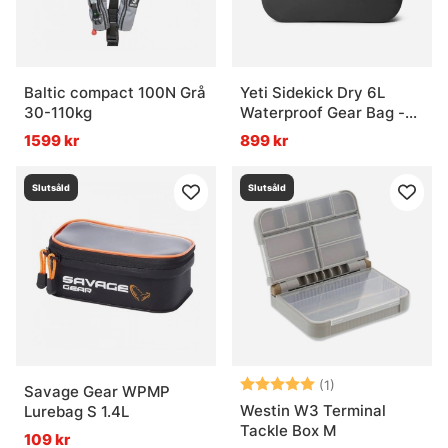
Baltic compact 100N Grå
Yeti Sidekick Dry 6L
30-110kg
Waterproof Gear Bag -
Charcoal
1599 kr
899 kr
Slutsåld
Slutsåld
Betyg:
5.0 utav 5 stjär
(1)
Savage Gear WPMP
Westin W3 Terminal
Lurebag S 1.4L
Tackle Box M
109 kr