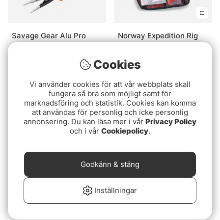
Savage Gear Alu Pro
Norway Expedition Rig
Plier M
Wallet
389 kr
249 kr
Cookies
Slutsåld
Slutsåld
Vi använder cookies för att vår webbplats skall
fungera så bra som möjligt samt för
marknadsföring och statistik. Cookies kan komma
att användas för personlig och icke personlig
annonsering. Du kan läsa mer i vår
Privacy Policy
och i vår
Cookiepolicy
.
Godkänn & stäng
Betyg:
1.0 utav 5 stjärnor
(1)
13 Fishing Black Betty
Inställningar
Fladen Fiskelåda
FreeFall Ghost
28x16x13cm För
849 kr
Insjöfiske, Limegreen
269 kr