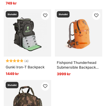
Yellow & Green
749 kr
Slutsåld
Slutsåld
Betyg:
5.0 utav 5 stjärnor
(4)
Fishpond Thunderhead
Gunki Iron-T Backpack
Submersible Backpack
Cutthroat Orange
1449 kr
3999 kr
Slutsåld