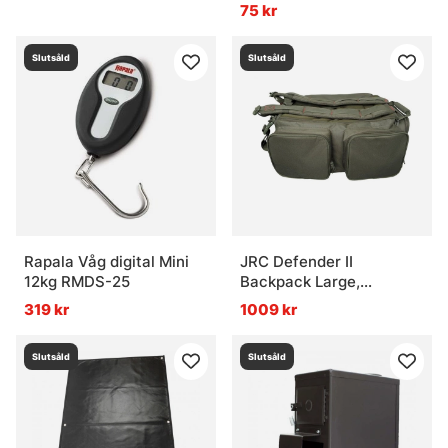
75 kr
Slutsåld
Slutsåld
Rapala Våg digital Mini
JRC Defender II
12kg RMDS-25
Backpack Large,
62x44x28cm
319 kr
1009 kr
Slutsåld
Slutsåld