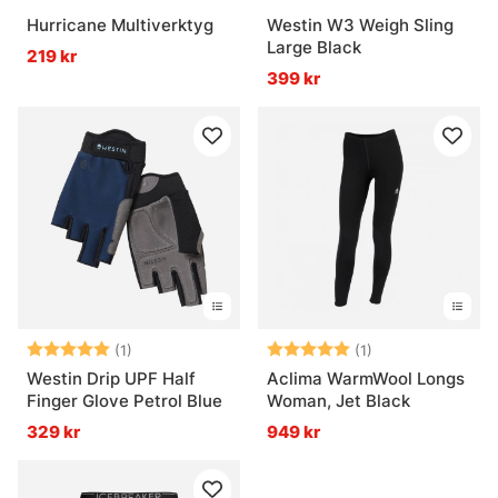
Hurricane Multiverktyg
Westin W3 Weigh Sling
Large Black
219 kr
399 kr
Betyg:
5.0 utav 5 stjärnor
Betyg:
5.0 utav 5 stjär
(1)
(1)
Westin Drip UPF Half
Aclima WarmWool Longs
Finger Glove Petrol Blue
Woman, Jet Black
329 kr
949 kr