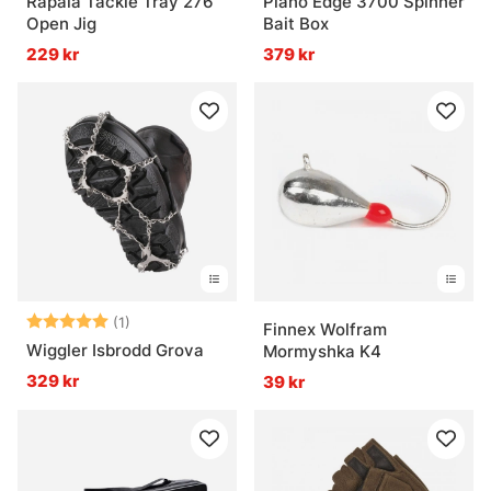
Rapala Tackle Tray 276
Plano Edge 3700 Spinner
Open Jig
Bait Box
229 kr
379 kr
Betyg:
5.0 utav 5 stjärnor
(1)
Finnex Wolfram
Wiggler Isbrodd Grova
Mormyshka K4
329 kr
39 kr