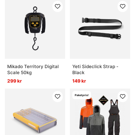
Mikado Territory Digital
Yeti Sideclick Strap -
Scale 50kg
Black
299 kr
149 kr
Paketpris!