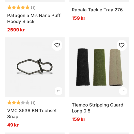
Betyg:
5.0 utav 5 stjärnor
(1)
Rapala Tackle Tray 276
Patagonia M's Nano Puff
159 kr
Hoody Black
2599 kr
Betyg:
3.0 utav 5 stjärnor
(1)
Tiemco Stripping Guard
VMC 3536 BN Techset
Long 0,5
Snap
159 kr
49 kr