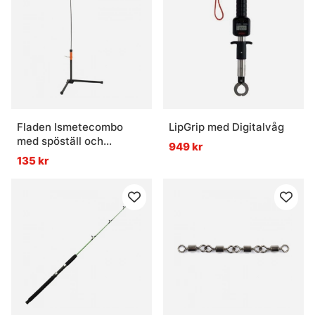
levererar väldigt ren fiskeglädje. Ganska rått. Ganska
vackert också.
» Tillbaka till fiskemetoder
Vanliga frågor om vinterfiske
Fladen Ismetecombo
LipGrip med Digitalvåg
med spöställ och
949 kr
Vad är vinterfiske?
gäddvippa
135 kr
Vad är en balanspirk?
Vad är ett isolerat pop-up-tält?