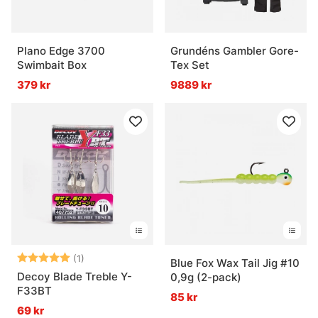
Plano Edge 3700
Grundéns Gambler Gore-
Swimbait Box
Tex Set
379 kr
9889 kr
Betyg:
5.0 utav 5 stjärnor
(1)
Blue Fox Wax Tail Jig #10
Decoy Blade Treble Y-
0,9g (2-pack)
F33BT
85 kr
69 kr