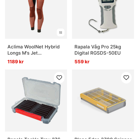
Aclima WoolNet Hybrid
Rapala Våg Pro 25kg
Longs M's Jet
Digital RGSDS-50EU
Black/Tarmac/Gold
1189 kr
559 kr
Flame