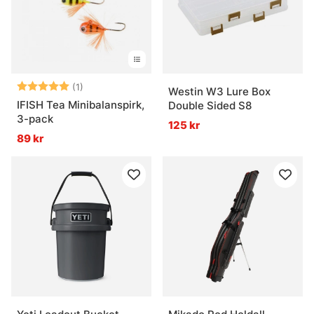
Betyg:
5.0 utav 5 stjärnor
(1)
Westin W3 Lure Box
IFISH Tea Minibalanspirk,
Double Sided S8
3-pack
125 kr
89 kr