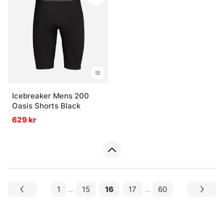
Icebreaker Mens 200
Oasis Shorts Black
629 kr
1
...
15
16
17
...
60