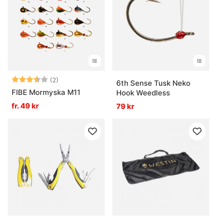
Betyg:
3.5 utav 5 stjärnor
(2)
6th Sense Tusk Neko
FIBE Mormyska M11
Hook Weedless
fr. 49 kr
79 kr