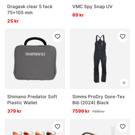
Dragask clear 5 fack
VMC Spy Snap UV
75x105 mm
69 kr
25 kr
Shimano Predator Soft
Simms ProDry Gore-Tex
Plastic Wallet
Bib (2024) Black
379 kr
7599 kr
7599 kr