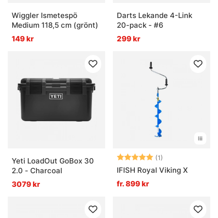
Wiggler Ismetespö
Darts Lekande 4-Link
Medium 118,5 cm (grönt)
20-pack - #6
149 kr
299 kr
Betyg:
5.0 utav 5 stjär
(1)
Yeti LoadOut GoBox 30
IFISH Royal Viking X
2.0 - Charcoal
fr. 899 kr
3079 kr