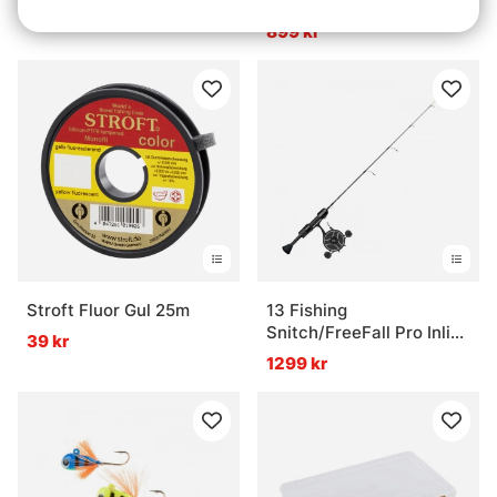
Longs 3/4 M's Jet Black
389 kr
899 kr
Stroft Fluor Gul 25m
13 Fishing
Snitch/FreeFall Pro Inline
39 kr
Ice Combo
1299 kr