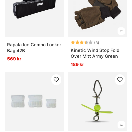
Betyg:
3.7 utav 5 stjär
(3)
Rapala Ice Combo Locker
Kinetic Wind Stop Fold
Bag 42B
Over Mitt Army Green
569 kr
189 kr