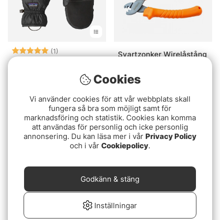
Betyg:
5.0 utav 5 stjärnor
(1)
Svartzonker Wirelåstång
Patagonia Nano Puff
149 kr
Mitts Black
Cookies
799 kr
799 kr
Vi använder cookies för att vår webbplats skall
fungera så bra som möjligt samt för
marknadsföring och statistik. Cookies kan komma
att användas för personlig och icke personlig
annonsering. Du kan läsa mer i vår
Privacy Policy
och i vår
Cookiepolicy
.
Godkänn & stäng
Inställningar
Plano Draglåda 6202
Aclima WoolNet Original