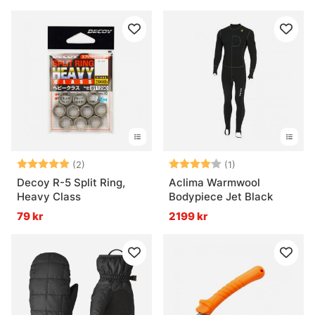
Betyg:
5.0 utav 5 stjärnor
Betyg:
4.0 utav 5 stjär
(2)
(1)
Decoy R-5 Split Ring,
Aclima Warmwool
Heavy Class
Bodypiece Jet Black
79 kr
2199 kr