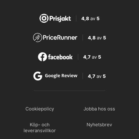
4,8
av
5
4,8
av
5
4,7
av
5
4,7
av
5
Cookiepolicy
Jobba hos oss
Köp- och
Nyhetsbrev
leveransvillkor