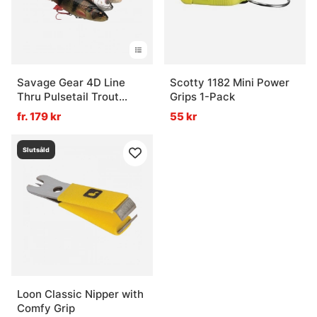
Savage Gear 4D Line
Scotty 1182 Mini Power
Thru Pulsetail Trout
Grips 1-Pack
20cm 102g
fr. 179 kr
55 kr
Slutsåld
Loon Classic Nipper with
Comfy Grip