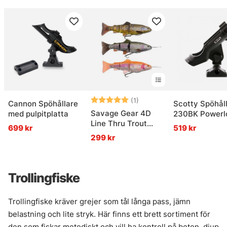
Betyg:
5.0 utav 5 stjärnor
(1)
Cannon Spöhållare
Scotty Spöhål
Savage Gear 4D
med pulpitplatta
230BK Powerl
Line Thru Trout
inkl. 241 & 242
699 kr
519 kr
25cm
299 kr
Trollingfiske
Trollingfiske kräver grejer som tål långa pass, jämn
belastning och lite stryk. Här finns ett brett sortiment för
den som fiskar metodiskt och vill ha kontroll på beten, djup