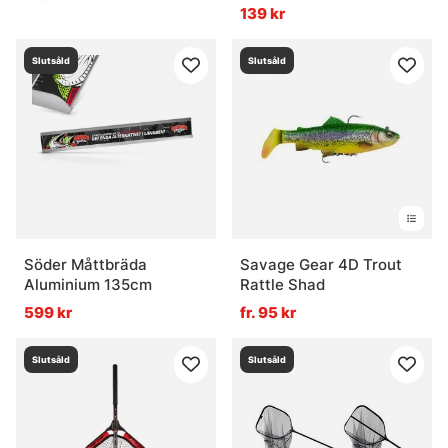
139 kr
Slutsåld
Slutsåld
Söder Måttbräda
Savage Gear 4D Trout
Aluminium 135cm
Rattle Shad
599 kr
fr. 95 kr
Slutsåld
Slutsåld