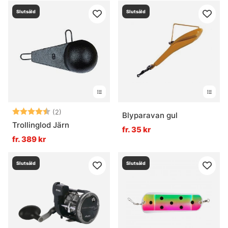
Slutsåld
Slutsåld
Betyg:
4.5 utav 5 stjärnor
(2)
Blyparavan gul
Trollinglod Järn
fr. 35 kr
fr. 389 kr
Slutsåld
Slutsåld