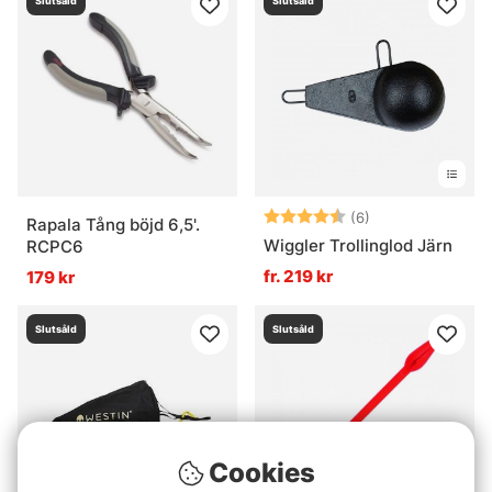
Slutsåld
Slutsåld
Betyg:
4.7 utav 5 stjär
(6)
Rapala Tång böjd 6,5'.
Wiggler Trollinglod Järn
RCPC6
fr. 219 kr
179 kr
Slutsåld
Slutsåld
Cookies