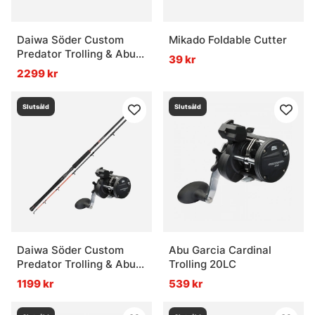
Daiwa Söder Custom
Mikado Foldable Cutter
Predator Trolling & Abu
39 kr
Garcia Cardinal Combo
2299 kr
2-Pack
Slutsåld
Slutsåld
Daiwa Söder Custom
Abu Garcia Cardinal
Predator Trolling & Abu
Trolling 20LC
Garcia Cardinal Combo
1199 kr
539 kr