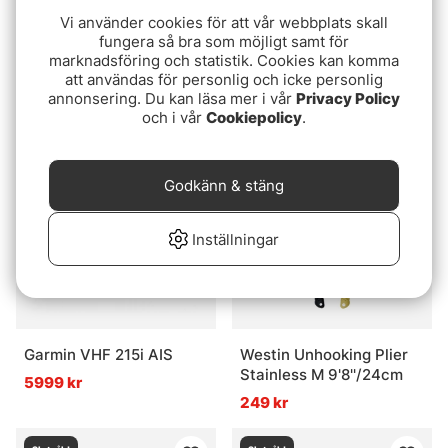
Vi använder cookies för att vår webbplats skall
fungera så bra som möjligt samt för
Betyg:
1.0 utav 5 stjärn
(1)
Westin W3 Drift Sock
marknadsföring och statistik. Cookies kan komma
Darts Priest/Kroklossare
Large Black/High Viz.
att användas för personlig och icke personlig
Yellow
annonsering. Du kan läsa mer i vår
Privacy Policy
45 kr
399 kr
och i vår
Cookiepolicy
.
Slutsåld
Slutsåld
Godkänn & stäng
Inställningar
Garmin VHF 215i AIS
Westin Unhooking Plier
Stainless M 9'8''/24cm
5999 kr
249 kr