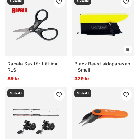
Slutsåld
Slutsåld
Rapala Sax för flätlina
Black Beast sidoparavan
RLS
- Small
89 kr
329 kr
Slutsåld
Slutsåld