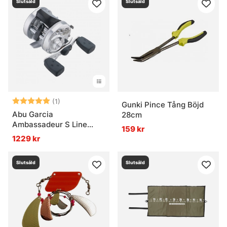
Slutsåld
Slutsåld
Betyg:
5.0 utav 5 stjärnor
(1)
Gunki Pince Tång Böjd
Abu Garcia
28cm
Ambassadeur S Line
159 kr
Counter
1229 kr
Slutsåld
Slutsåld