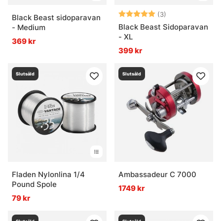
Betyg:
5.0 utav 5 stjär
(3)
Black Beast sidoparavan
Black Beast Sidoparavan
- Medium
- XL
369 kr
399 kr
Slutsåld
Slutsåld
Fladen Nylonlina 1/4
Ambassadeur C 7000
Pound Spole
1749 kr
79 kr