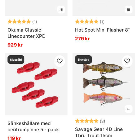
Betyg:
5.0 utav 5 stjärnor
Betyg:
5.0 utav 5 stjär
(1)
(1)
Okuma Classic
Hot Spot Mini Flasher 8''
Linecounter XPD
279 kr
929 kr
Slutsåld
Slutsåld
Betyg:
5.0 utav 5 stjär
(3)
Sänkeshållare med
Savage Gear 4D Line
centrumpinne 5 - pack
Thru Trout 15cm
119 kr