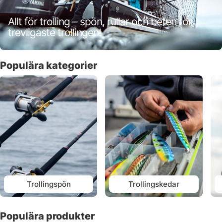
Allt för trolling – spön, rullar och beten för
trevligaste trollingen!
Populära kategorier
Trollingspön
Trollingskedar
Populära produkter