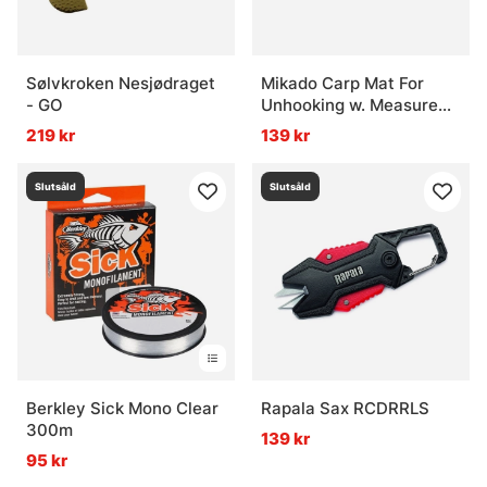
Sølvkroken Nesjødraget
Mikado Carp Mat For
- GO
Unhooking w. Measure
(90x47cm)
219 kr
139 kr
Slutsåld
Slutsåld
Berkley Sick Mono Clear
Rapala Sax RCDRRLS
300m
139 kr
95 kr