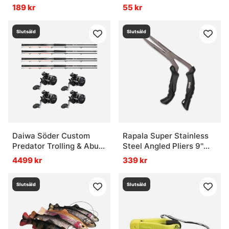
13x130cm
189 kr
55 kr
Slutsåld
Slutsåld
Daiwa Söder Custom
Rapala Super Stainless
Predator Trolling & Abu
Steel Angled Pliers 9''
Garcia Cardinal Combo
23cm
4499 kr
339 kr
4-Pack
Slutsåld
Slutsåld