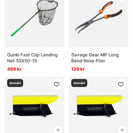
Gunki Fast Clip Landing
Savage Gear MP Long
Net 55X50-1S
Bend Nose Plier
499 kr
129 kr
Slutsåld
Slutsåld