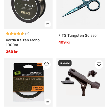
Betyg:
5.0 utav 5 stjärnor
(2)
FITS Tungsten Scissor
Korda Kaizen Mono
499 kr
1000m
369 kr
Slutsåld