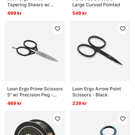
Tapering Shears w/
Large Curved Pointed
Vanliga frågor om trollingfiske
Precision Peg - Black
499 kr
549 kr
Vad är trollingfiske?
Vad är en djuprigg?
Vad är ett bra spö för trollingfiske?
Vad är en spöhållare bra för?
Loon Ergo Prime Scissors
Loon Ergo Arrow Point
5'' w/ Precision Peg -
Scissors - Black
Black
469 kr
239 kr