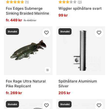
Betyg:
5.0 utav 5 stjärnor
Betyg:
3.0 utav 5 stjär
(1)
(2)
Fox Edges Submerge
Wiggler spöhållare svart
Sinking Braided Mainline
99 kr
fr. 449 kr
fr. 449 kr
Slutsåld
Slutsåld
Fox Rage Ultra Natural
Spöhållare Aluminium
Pike Replicant
Silver
fr. 269 kr
205 kr
Slutsåld
Slutsåld