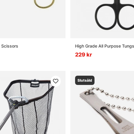
r Scissors
High Grade All Purpose Tung
229 kr
Slutsåld