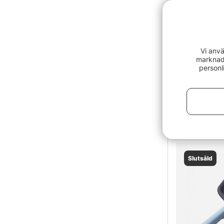
Vad är en
Vad är et
Vi anvä
marknads
personl
Vad är en
Gulff Hard 
539 kr
Slutsåld