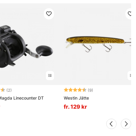
4.5 utav 5 stjärnor
Betyg:
4.6 utav 5 stjärnor
(2)
(9)
agda Linecounter DT
Westin Jätte
r
fr. 129 kr