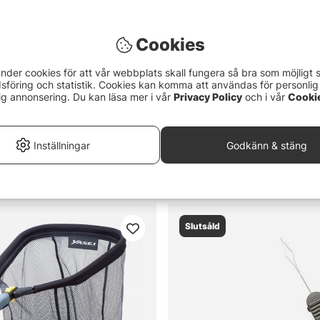
 djuprigg?
Cookies
t bra spö för trollingfiske?
nder cookies för att vår webbplats skall fungera så bra som möjligt 
föring och statistik. Cookies kan komma att användas för personlig
ig annonsering. Du kan läsa mer i vår
Privacy Policy
och i vår
Cooki
 spöhållare bra för?
Face Razor streamer 5
Rapala Glow Pick 6 Hook Out
Inställningar
Godkänn & stäng
lamp
129 kr
Slutsåld