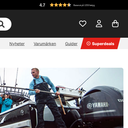
4.7
Baserat på 1153 betyg
Nyheter
Varumärken
Guider
Superdeals