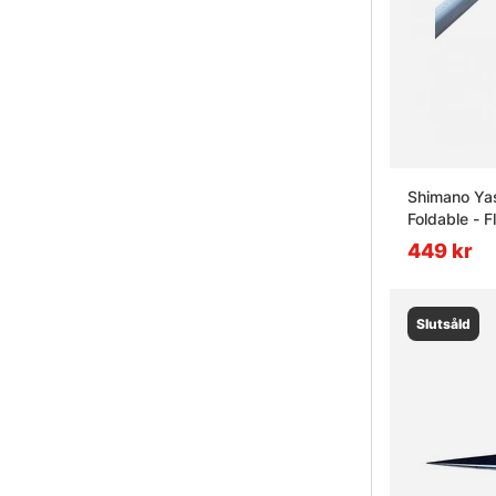
Shimano Yas
Foldable - F
449 kr
Slutsåld