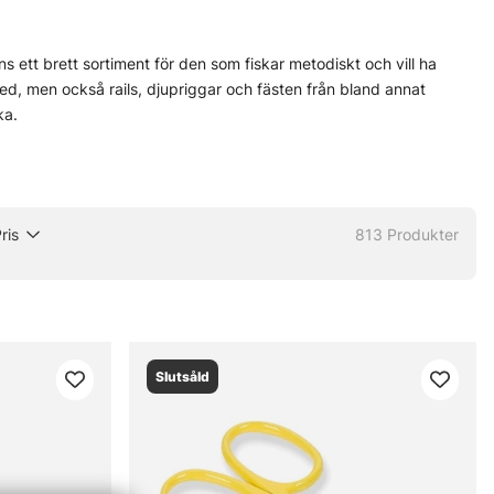
nns ett brett sortiment för den som fiskar metodiskt och vill ha
med, men också rails, djupriggar och fästen från bland annat
ka.
er, är det här en bra plats att börja. Små val kan ge stor effekt.
ks snabbt, särskilt när fisket drar ut på tiden och grejorna måste
fta enklare att hitta rätt lösning när utrustningen stäms av mot båt,
ris
813
Produkter
Slutsåld