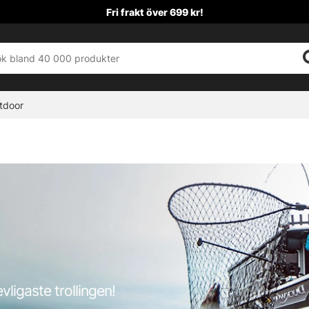
Fri frakt över 699 kr!
tdoor
evligaste trollingen!