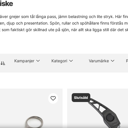
fiske
räver grejer som tål långa pass, jämn belastning och lite stryk. Här fi
ten, djup och presentation. Spön, rullar och spöhållare finns förstås 
som faktiskt gör skillnad ute på sjön, när allt ska ligga still där det s
ger en renodlad trollingrigg, eller bara vill uppgradera ett par detalj
te, rätt hållare, en rulle som går mjukt under långvarigt drag. Det mär
sortimentet, eller känns nån del lite oklar, hör gärna av dig. Det är o
Kampanjer
Kategori
Varumärke
P
esätt, än att chansa sig fram.
ll fiskemetoder
or om trollingfiske
Slutsåld
ollingfiske?