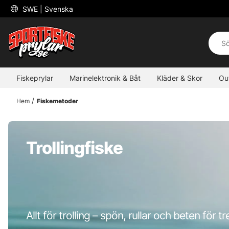
 SWE 
| Svenska
Fiskeprylar
Marinelektronik & Båt
Kläder & Skor
Ou
Hem
Fiskemetoder
Trollingfiske
Allt för trolling – spön, rullar och beten för tr