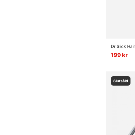
Dr Slick Hai
199 kr
Slutsåld