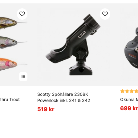
 5 stjärnor
Betyg:
Scotty Spöhållare 230BK
Thru Trout
Okuma M
Powerlock inkl. 241 & 242
699 k
519 kr