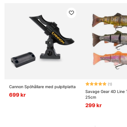
Betyg:
5.0 utav
(1)
Cannon Spöhållare med pulpitplatta
Savage Gear 4D Line 
699 kr
25cm
299 kr