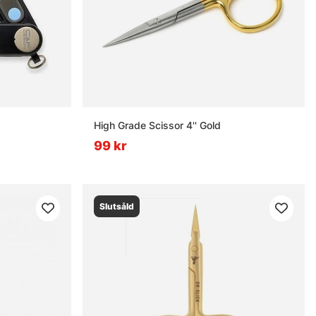
High Grade Scissor 4'' Gold
99 kr
Slutsåld