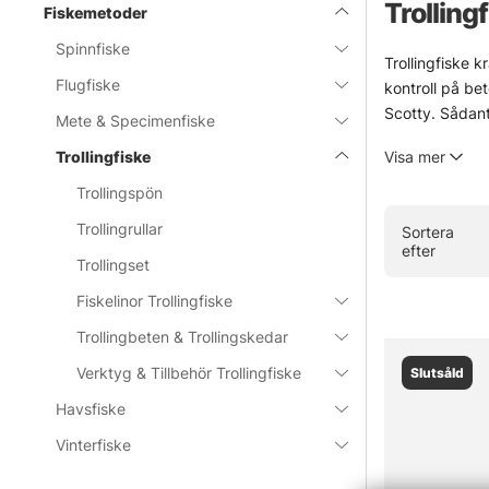
Trolling
Fiskemetoder
Spinnfiske
Trollingfiske k
Flugfiske
kontroll på be
Scotty. Sådant 
Mete & Specimenfiske
För den som byg
Trollingfiske
Visa mer
Ett stabilt fäs
bara fungera.
Trollingspön
Saknas något i 
Trollingrullar
Sortera
vatten och fisk
efter
Trollingset
» Tillbaka ti
Fiskelinor Trollingfiske
Trollingbeten & Trollingskedar
Vanliga fråg
Verktyg & Tillbehör Trollingfiske
Slutsåld
Havsfiske
Vad är tr
Vinterfiske