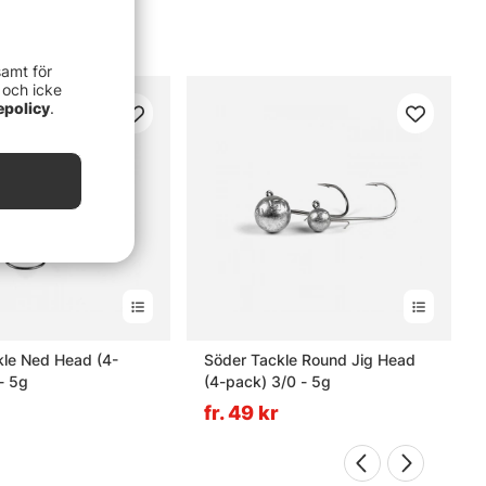
samt för
 och icke
epolicy
.
kle Ned Head (4-
Söder Tackle Round Jig Head
- 5g
(4-pack) 3/0 - 5g
fr. 49 kr