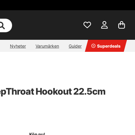
Nyheter
Varumärken
Guider
Superdeals
epThroat Hookout 22.5cm
Köp nu!