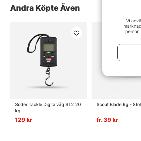
Andra Köpte Även
Vi anvä
marknads
personl
Söder Tackle Digitalvåg ST2 20
Scout Blade 9g - Sto
kg
129 kr
fr. 39 kr