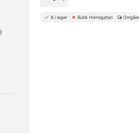
6
i lager
Butik Hornsgatan
Omgåen