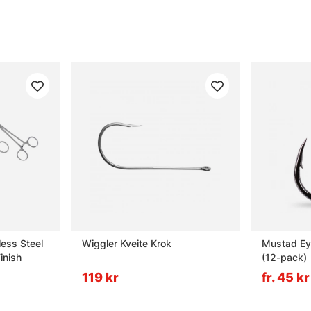
less Steel
Wiggler Kveite Krok
Mustad Ey
inish
(12-pack)
119 kr
fr. 45 kr