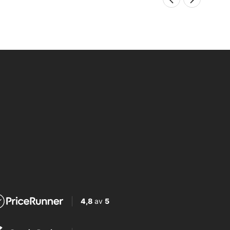
4,8
av
5