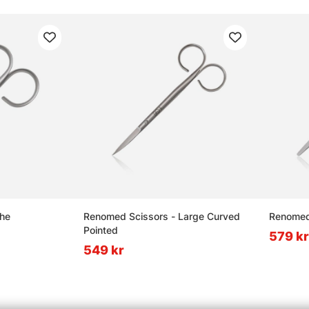
he
Renomed Scissors - Large Curved
Renomed 
Pointed
579 kr
549 kr