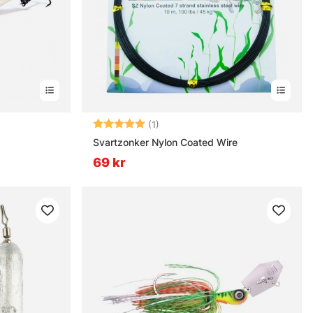
Betyg:
5.0 utav 5 stjärnor
(1)
Svartzonker Nylon Coated Wire
69 kr