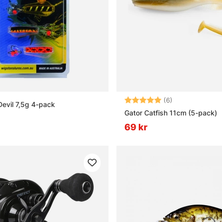
a beten till spinnfiske?
illnaden mellan haspelrulle och multirulle vid spinnfiske?
t bra spinnfiskeset för nybörjare?
Betyg:
5.0 utav 5 stjä
(6)
evil 7,5g 4-pack
Gator Catfish 11cm (5-pack)
69 kr