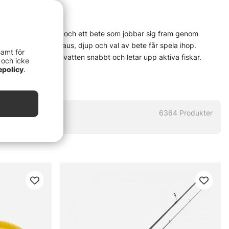
lle eller multirulle, och ett bete som jobbar sig fram genom
et lever — när fart, paus, djup och val av bete får spela ihop.
samt för
r att betet täcker vatten snabbt och letar upp aktiva fiskar.
 och icke
tid, vatten och hur fisken står. Rätt verktyg gör jobbet lättare,
epolicy
.
invevning. Sådant kan vara hela grejen.
komma igång utan krångel till välkända produkter och prylar för mer
ör verkligt fiske — inte bara för fin hylla. Det här är en metod
6364
Produkter