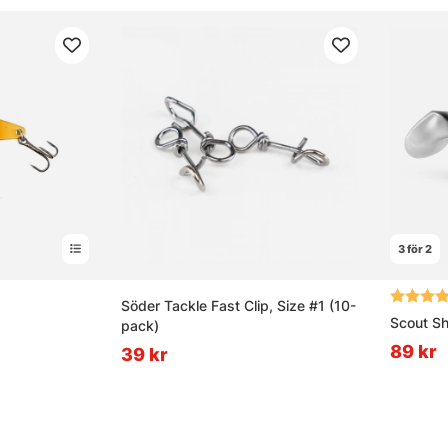
3 för 2
av 5 stjärnor
Betyg:
Söder Tackle Fast Clip, Size #1 (10-
Scout S
pack)
89 kr
39 kr