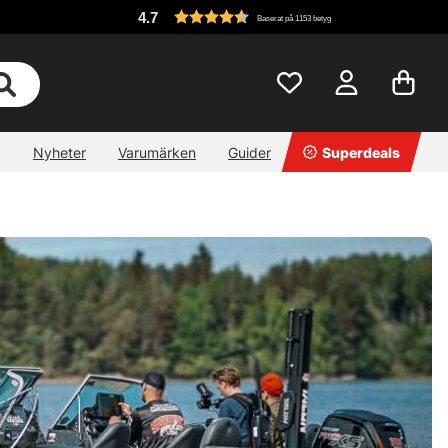
4.7
Baserat på 1153 betyg
Nyheter
Varumärken
Guider
Superdeals