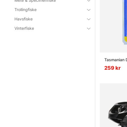
Mete & Specimenfiske
Vad är br
Trollingfiske
Havsfiske
Vad är sk
Vinterfiske
Vad är et
Tasmanian D
259 kr