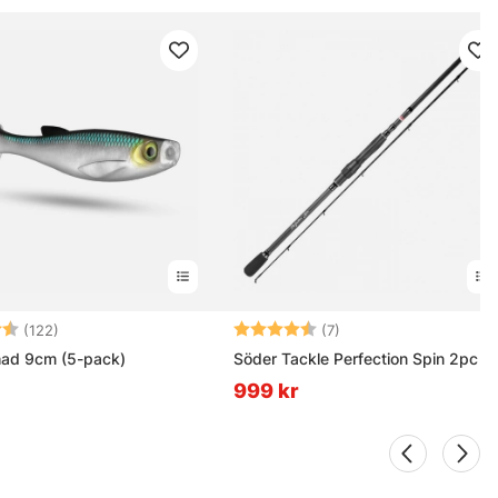
4.5 utav 5 stjärnor
Betyg:
4.9 utav 5 stjärnor
(122)
(7)
had 9cm (5-pack)
Söder Tackle Perfection Spin 2pc
999 kr