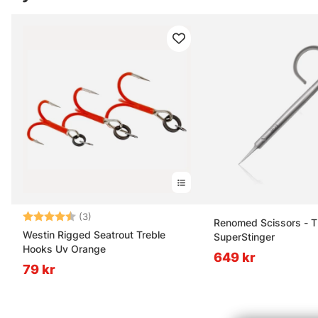
Betyg:
4.7 utav 5 stjärnor
(3)
Renomed Scissors - T
Westin Rigged Seatrout Treble
SuperStinger
Hooks Uv Orange
649 kr
79 kr