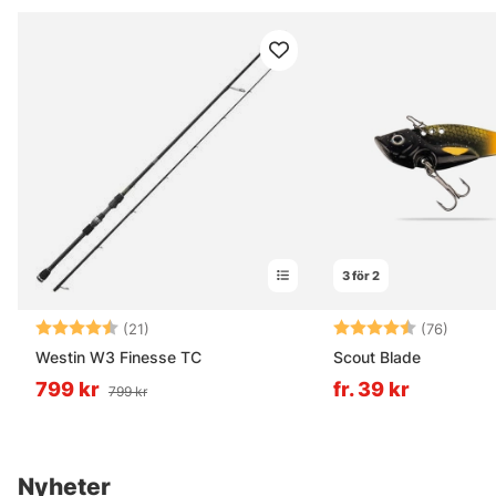
3 för 2
Betyg:
4.4 utav 5 stjärnor
Betyg:
4.1 ut
(21)
(76)
Westin W3 Finesse TC
Scout Blade
799 kr
fr. 39 kr
799 kr
Nyheter