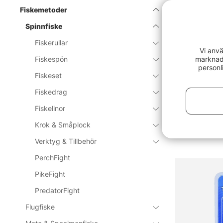
Spinnfi
Fiskemetoder
Spinnfiske
Spinnfiske är 
Fiskerullar
vattnet. Enkelt
Vi anvä
Metoden passar
marknads
Fiskespön
Spinnare, jigga
personl
Fiskeset
Visa mer
men det är oft
Här finns ett b
Fiskedrag
nischade upplä
Fiskelinor
Sortera
som tål erfaren
efter
Krok & Småplock
» Till fiske
Verktyg & Tillbehör
PerchFight
Vanliga frå
PikeFight
PredatorFight
Vad är sp
Flugfiske