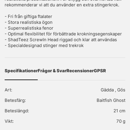
rekommenderar vi att du använder en extra stingerkrok.
- Fri från giftiga ftalater
- Stora realistiska ögon
- Superrealistiska fenor
- Optimal flexibilitet för förbättrade krokningsegenskaper
- ShadTeez ScrewIn Head riggad och klar att användas
- Specialdesignad stinger med trekrok
Specifikationer
Frågor & Svar
Recensioner
GPSR
Art:
Gädda , Gös
Betesfärg:
Baitfish Ghost
Beteslängd:
21 cm
Vikt:
70 g