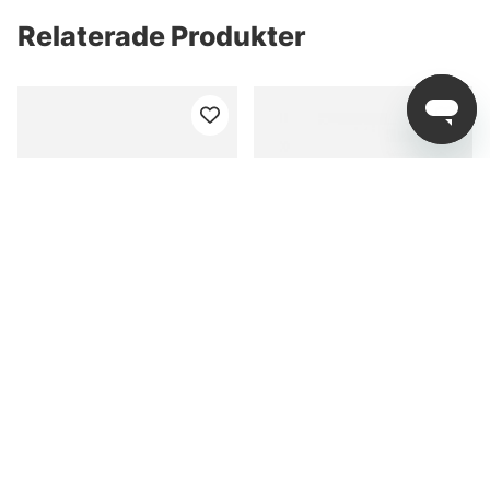
Relaterade Produkter
Westin Twinteez Pelagic
Westin TwinTeez V2 V-
V-tail 20cm, 30g (2-
Tail 14,5cm 9g Lime
Pack) - Headlight
(bulk)
fr. 89 kr
fr. 25 kr