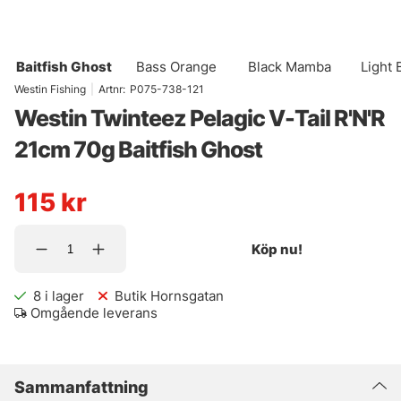
Baitfish Ghost
Bass Orange
Black Mamba
Light 
Westin Fishing
|
Artnr:
P075-738-121
Westin Twinteez Pelagic V-Tail R'N'R
21cm 70g Baitfish Ghost
115
kr
Köp nu!
8
i lager
Butik Hornsgatan
Omgående leverans
Sammanfattning