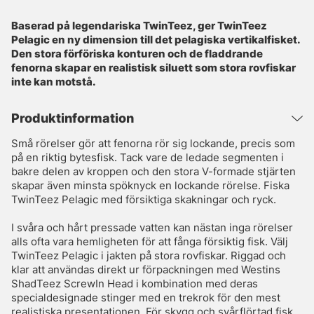
Baserad på legendariska TwinTeez, ger TwinTeez
Pelagic en ny dimension till det pelagiska vertikalfisket.
Den stora förföriska konturen och de fladdrande
fenorna skapar en realistisk siluett som stora rovfiskar
inte kan motstå.
Produktinformation
Små rörelser gör att fenorna rör sig lockande, precis som
på en riktig bytesfisk. Tack vare de ledade segmenten i
bakre delen av kroppen och den stora V-formade stjärten
skapar även minsta spöknyck en lockande rörelse. Fiska
TwinTeez Pelagic med försiktiga skakningar och ryck.
I svåra och hårt pressade vatten kan nästan inga rörelser
alls ofta vara hemligheten för att fånga försiktig fisk. Välj
TwinTeez Pelagic i jakten på stora rovfiskar. Riggad och
klar att användas direkt ur förpackningen med Westins
ShadTeez ScrewIn Head i kombination med deras
specialdesignade stinger med en trekrok för den mest
realistiska presentationen. För skygg och svårflörtad fisk