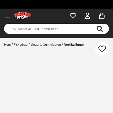
Hem
Fiskedrag
Jiggar & Gummibeten
Vertikaljiggar