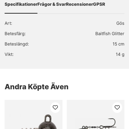
Specifikationer
Frågor & Svar
Recensioner
GPSR
Art:
Gös
Betesfärg:
Baitfish Glitter
Beteslängd:
15 cm
Vikt:
14 g
Andra Köpte Även