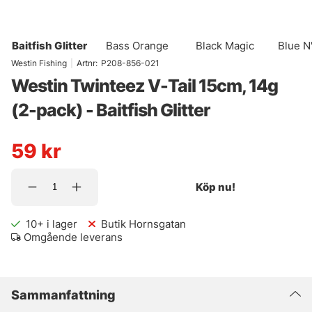
Baitfish Glitter
Bass Orange
Black Magic
Blue N
Westin Fishing
|
Artnr:
P208-856-021
Westin Twinteez V-Tail 15cm, 14g
(2-pack) - Baitfish Glitter
59
kr
Köp nu!
10+
i lager
Butik Hornsgatan
Omgående leverans
Sammanfattning