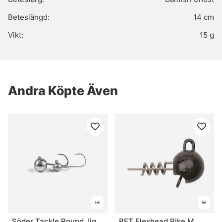
Beteslängd:
14 cm
Vikt:
15 g
Andra Köpte Även
Söder Tackle Round Jig
BFT Flexhead Pike M,