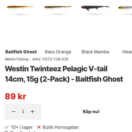
Baitfish Ghost
Bass Orange
Black Mamba
Head
Westin Fishing
|
Artnr:
P073-738-020
Westin Twinteez Pelagic V-tail
14cm, 15g (2-Pack) - Baitfish Ghost
89
kr
Köp nu!
10+
i lager
Butik Hornsgatan