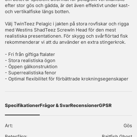
efter stor gös och gädda, är det även effektivt under kast-
och vertikalfiske längs botten.
Välj TwinTeez Pelagic i jakten på stora rovfiskar och rigga
med Westins ShadTeez ScrewIn Head för den mest
realistiska presentationen. För skygg och svårflörtad fisk
rekommenderar vi att du använder en extra stingerkrok.
- Fri från giftiga ftalater
- Stora realistiska ögon
- Öppen gälkonstruktion
- Superrealistiska fenor
- Optimal flexibilitet för förbättrade krokningsegenskaper
Specifikationer
Frågor & Svar
Recensioner
GPSR
Art:
Gös
Betesfärg:
Baitfish Ghost