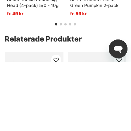
Head (4-pack) 5/0 - 10g
Green Pumpkin 2-pack
fr. 49 kr
fr. 59 kr
Relaterade Produkter
Westin Twinteez Pelagic
Westin TwinTeez V2 V-
V-Tail R'N'R 21cm 70g
Tail
fr. 115 kr
fr. 12 kr