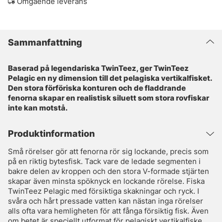
Omgående leverans
Sammanfattning
Baserad på legendariska TwinTeez, ger TwinTeez
Pelagic en ny dimension till det pelagiska vertikalfisket.
Den stora förföriska konturen och de fladdrande
fenorna skapar en realistisk siluett som stora rovfiskar
inte kan motstå.
Produktinformation
Små rörelser gör att fenorna rör sig lockande, precis som
på en riktig bytesfisk. Tack vare de ledade segmenten i
bakre delen av kroppen och den stora V-formade stjärten
skapar även minsta spöknyck en lockande rörelse. Fiska
TwinTeez Pelagic med försiktiga skakningar och ryck. I
svåra och hårt pressade vatten kan nästan inga rörelser
alls ofta vara hemligheten för att fånga försiktig fisk. Även
om betet är speciellt utformat för pelagiskt vertikalfiske