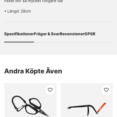
fisket blir så mycket roligare då!
• Längd: 28cm
Specifikationer
Frågor & Svar
Recensioner
GPSR
Andra Köpte Även