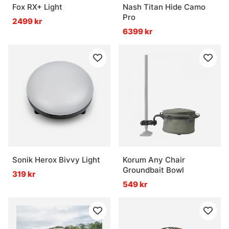
Fox RX+ Light
Nash Titan Hide Camo
Pro
2499 kr
6399 kr
Sonik Herox Bivvy Light
Korum Any Chair
Groundbait Bowl
319 kr
549 kr