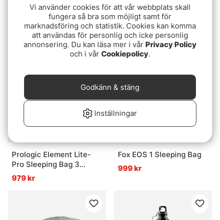
Vi använder cookies för att vår webbplats skall
Prologic Inspire Bivvy &
Nash Indulgence Moon
fungera så bra som möjligt samt för
Condenser Wrap 1 Man
Chair Waterproof Cover
marknadsföring och statistik. Cookies kan komma
Camo
4609 kr
459 kr
att användas för personlig och icke personlig
annonsering. Du kan läsa mer i vår
Privacy Policy
och i vår
Cookiepolicy
.
Godkänn & stäng
Inställningar
Prologic Element Lite-
Fox EOS 1 Sleeping Bag
Pro Sleeping Bag 3
999 kr
Season 215x90cm
979 kr