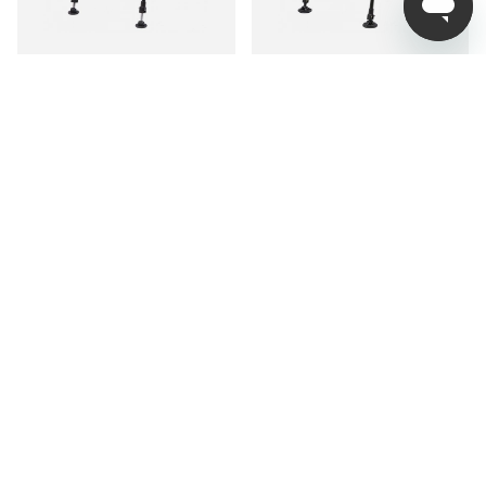
Prologic Avenger Relax
Prologic Inspire Lite-Pro
Camo Chair W/Armrests
Chair With Pocket
& Covers
1 039 kr
1 199 kr