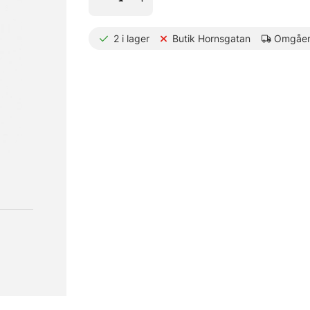
2
i lager
Butik Hornsgatan
Omgåen