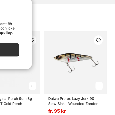
samt för
 och icke
epolicy
.
ginal Perch 9cm 8g
Daiwa Prorex Lazy Jerk 90
 T Gold Perch
Slow Sink - Wounded Zander
fr. 95 kr