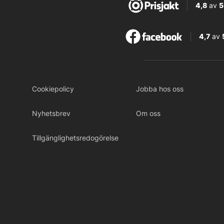
4,8
av
5
4,7
av
Cookiepolicy
Jobba hos oss
Nyhetsbrev
Om oss
Tillgänglighetsredogörelse