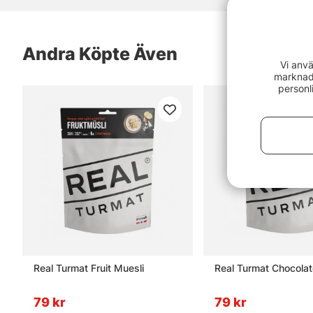
Andra Köpte Även
Vi anvä
marknads
personl
Real Turmat Fruit Muesli
Real Turmat Chocolat
79 kr
79 kr