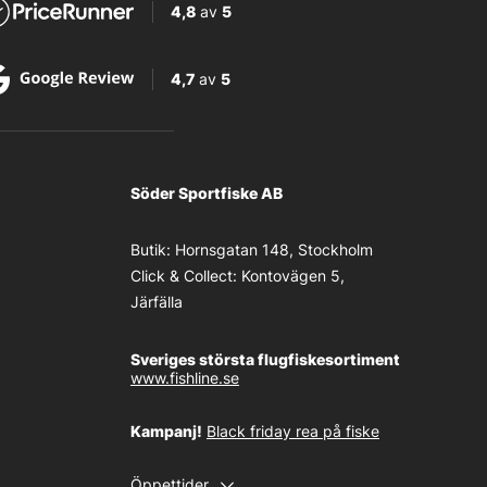
4,8
av
5
4,7
av
5
Söder Sportfiske AB
Butik:
Hornsgatan 148, Stockholm
Click & Collect:
Kontovägen 5,
Järfälla
Sveriges största flugfiskesortiment
www.fishline.se
Kampanj!
Black friday rea på fiske
Öppettider