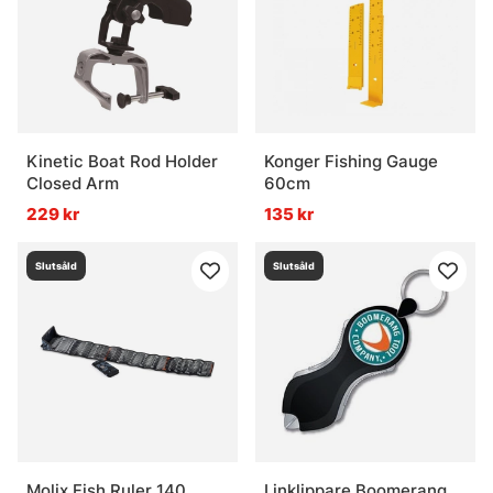
Kinetic Boat Rod Holder
Konger Fishing Gauge
Closed Arm
60cm
229 kr
135 kr
Slutsåld
Slutsåld
Molix Fish Ruler 140
Linklippare Boomerang