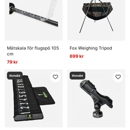
Mätskala för flugspö 105
Fox Weighing Tripod
cm
699 kr
79 kr
Slutsåld
Slutsåld