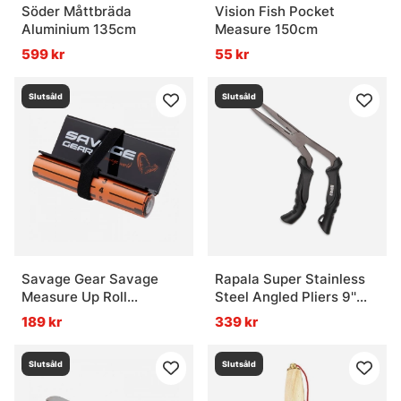
Söder Måttbräda
Vision Fish Pocket
Aluminium 135cm
Measure 150cm
599 kr
55 kr
Slutsåld
Slutsåld
Savage Gear Savage
Rapala Super Stainless
Measure Up Roll
Steel Angled Pliers 9''
13x130cm
23cm
189 kr
339 kr
Slutsåld
Slutsåld