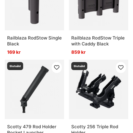
Railblaza RodStow Single
Railblaza RodStow Triple
Black
with Caddy Black
169 kr
859 kr
Slutsåld
Slutsåld
Scotty 479 Rod Holder
Scotty 256 Triple Rod
Rocket Launcher,
Holder