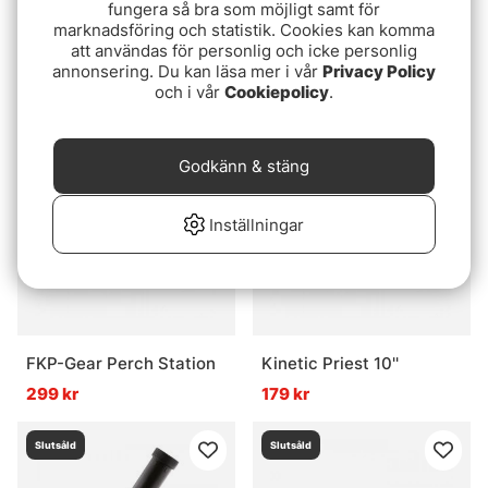
fungera så bra som möjligt samt för
marknadsföring och statistik. Cookies kan komma
Huggkrok 19-90 cm
BFT Long Nose Pliers
att användas för personlig och icke personlig
teleskopisk
28cm, Bent - Teflon
annonsering. Du kan läsa mer i vår
Privacy Policy
Coated
135 kr
259 kr
och i vår
Cookiepolicy
.
Slutsåld
Slutsåld
Godkänn & stäng
Inställningar
FKP-Gear Perch Station
Kinetic Priest 10''
299 kr
179 kr
Slutsåld
Slutsåld