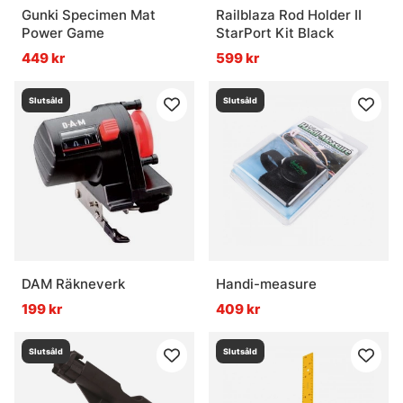
Gunki Specimen Mat
Railblaza Rod Holder II
Power Game
StarPort Kit Black
449 kr
599 kr
Slutsåld
Slutsåld
DAM Räkneverk
Handi-measure
199 kr
409 kr
Slutsåld
Slutsåld