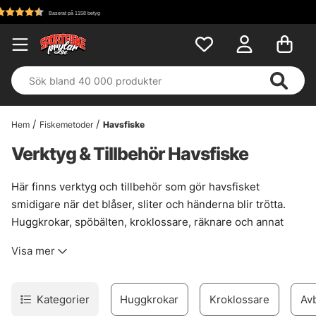
Fri frakt över 699 kr!
Hem
Fiskemetoder
Havsfiske
Verktyg & Tillbehör Havsfiske
Här finns verktyg och tillbehör som gör havsfisket
smidigare när det blåser, sliter och händerna blir trötta.
Huggkrokar, spöbälten, kroklossare, räknare och annat
smått som inte låter mycket, men som gör jobbet när
Visa mer
fisken ska landas och allt måste gå snabbt. Praktiskt grepp.
Mindre fipplande.
Sådana här prylar märks särskilt ute på djupare vatten, vid
Kategorier
Huggkrokar
Kroklossare
Avb
tungt fiske och när utrustningen får ta stryk av salt, fart