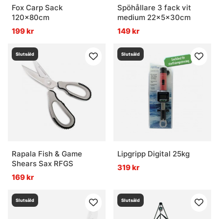
Fox Carp Sack
Spöhållare 3 fack vit
120x80cm
medium 22x5x30cm
199 kr
149 kr
Slutsåld
Slutsåld
Rapala Fish & Game
Lipgripp Digital 25kg
Shears Sax RFGS
319 kr
169 kr
Slutsåld
Slutsåld