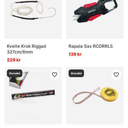
Vad är ett räkneverk?
Kveite Krok Riggad
Rapala Sax RCDRRLS
327cm/6mm
139 kr
229 kr
Slutsåld
Slutsåld