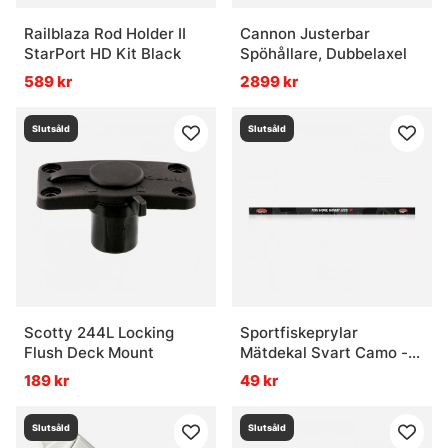
Railblaza Rod Holder II
Cannon Justerbar
StarPort HD Kit Black
Spöhållare, Dubbelaxel
589 kr
2899 kr
Slutsåld
Slutsåld
Scotty 244L Locking
Sportfiskeprylar
Flush Deck Mount
Mätdekal Svart Camo -
136x5cm
189 kr
49 kr
Slutsåld
Slutsåld