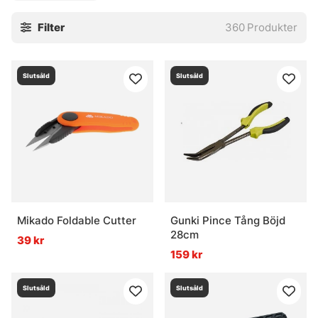
och kyla. Rätt tillbehör sparar kraft, ger bättre kontroll och
Filter
360
Produkter
kan faktiskt rädda ett par onödiga misstag. Det är ingen
märkvärdig värld. Bara bra grejer som håller ordning på
läget.
Slutsåld
Slutsåld
Till havsfiske
Se alla verktyg och tillbehör
Vanliga frågor om verktyg och tillbehör för
havsfiske
Vad är en huggkrok?
Mikado Foldable Cutter
Gunki Pince Tång Böjd
28cm
39 kr
159 kr
Vad är ett spöbälte?
Slutsåld
Slutsåld
Vad är en kroklossare?