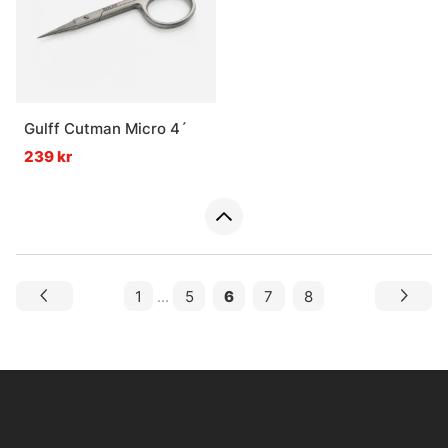
Gulff Cutman Micro 4´
239 kr
1
...
5
6
7
8