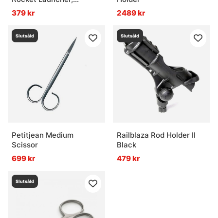
Without Mount
379 kr
2489 kr
Slutsåld
Slutsåld
Petitjean Medium
Railblaza Rod Holder II
Scissor
Black
699 kr
479 kr
Slutsåld