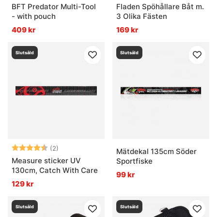
BFT Predator Multi-Tool
Fladen Spöhållare Båt m.
- with pouch
3 Olika Fästen
409 kr
169 kr
Slutsåld
Slutsåld
Betyg:
4.5 utav 5 stjärnor
(2)
Mätdekal 135cm Söder
Measure sticker UV
Sportfiske
130cm, Catch With Care
99 kr
129 kr
Slutsåld
Slutsåld