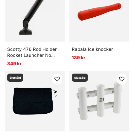
Scotty 476 Rod Holder
Rapala Ice knocker
Rocket Launcher No
139 kr
Jacket W241 Mount
349 kr
Slutsåld
Slutsåld