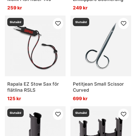
259 kr
249 kr
Slutsåld
Slutsåld
Rapala EZ Stow Sax för
Petitjean Small Scissor
flätlina RSLS
Curved
125 kr
699 kr
Slutsåld
Slutsåld