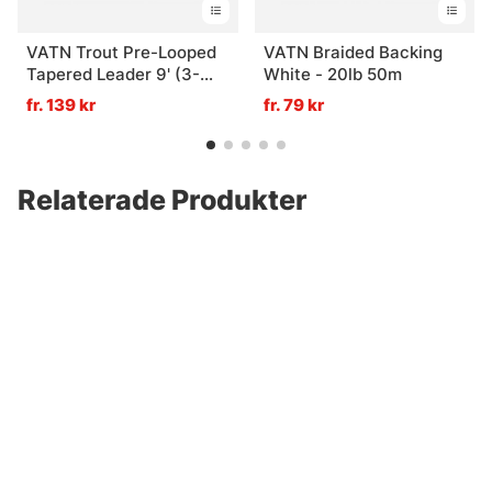
VATN Trout Pre-Looped
VATN Braided Backing
Tapered Leader 9' (3-
White - 20lb 50m
pack) - 1X 0,25mm
fr. 139 kr
fr. 79 kr
Relaterade Produkter
Vision Pro Nipper
Loon Rogue Nippers with