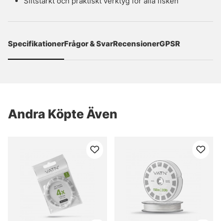
Slitstarkt och praktiskt verktyg för alla fisken
Specifikationer
Frågor & Svar
Recensioner
GPSR
Andra Köpte Även