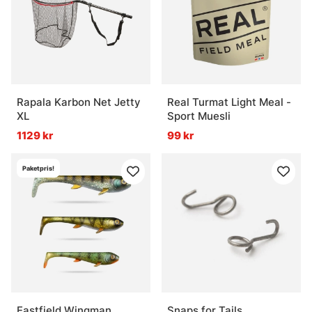
Rapala Karbon Net Jetty
Real Turmat Light Meal -
XL
Sport Muesli
1129 kr
99 kr
Paketpris!
Eastfield Wingman
Snaps for Tails