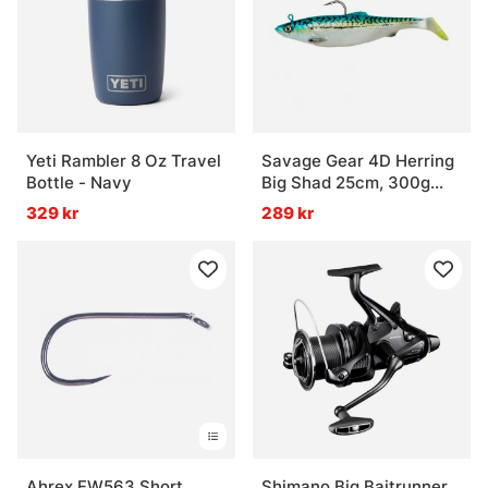
Yeti Rambler 8 Oz Travel
Savage Gear 4D Herring
Bottle - Navy
Big Shad 25cm, 300g
2+1pcs - Green Mackerel
329 kr
289 kr
Ahrex FW563 Short
Shimano Big Baitrunner