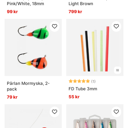
Pink/White, 18mm
Light Brown
99 kr
799 kr
Betyg:
5.0 utav 5 stjär
(1)
Pärlan Mormyska, 2-
FD Tube 3mm
pack
55 kr
79 kr