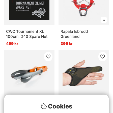
CWC Tournament XL
Rapala Isbrodd
100cm, D40 Spare Net
Greenland
499 kr
399 kr
Cookies
GSI Outdoors Pivot
Avid Neoprene Finger
Tongs
Stall