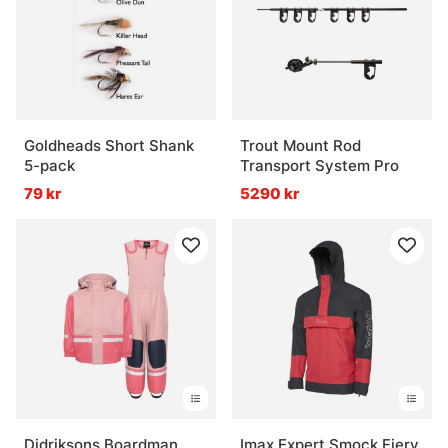
Goldheads Short Shank
Trout Mount Rod
5-pack
Transport System Pro
79 kr
5290 kr
Didriksons Boardman
Imax Expert Smock Fiery