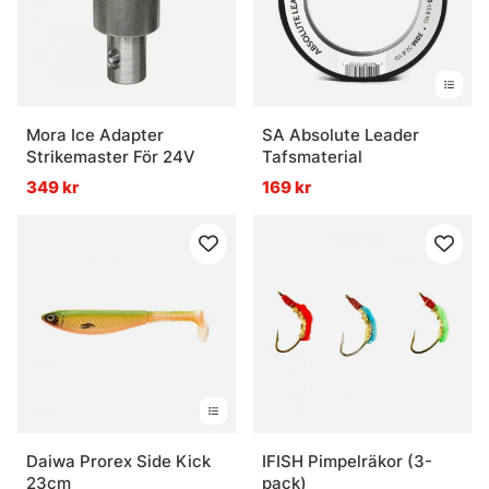
Mora Ice Adapter
SA Absolute Leader
Strikemaster För 24V
Tafsmaterial
349 kr
169 kr
Daiwa Prorex Side Kick
IFISH Pimpelräkor (3-
23cm
pack)