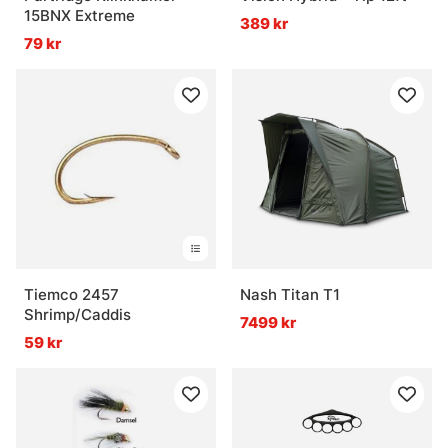
15BNX Extreme
389 kr
79 kr
Tiemco 2457
Nash Titan T1
Shrimp/Caddis
7499 kr
59 kr