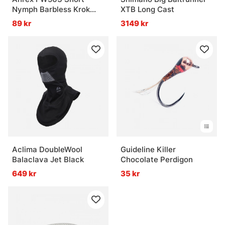
Nymph Barbless Krok
XTB Long Cast
24-pack
89 kr
3149 kr
Aclima DoubleWool
Guideline Killer
Balaclava Jet Black
Chocolate Perdigon
649 kr
35 kr