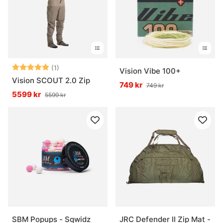
Vad är fiskemetoder?
Vad är havsfiske?
Betyg:
5.0 utav 5 stjärnor
(1)
Vision Vibe 100+
Vad är trollingfiske?
Vision SCOUT 2.0 Zip
749 kr
749 kr
5599 kr
5599 kr
Vad är vinterfiske?
SBM Popups - Sqwidz
JRC Defender II Zip Mat -