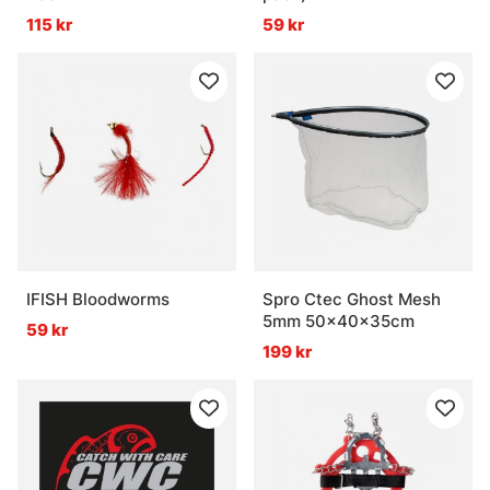
115 kr
59 kr
IFISH Bloodworms
Spro Ctec Ghost Mesh
5mm 50x40x35cm
59 kr
199 kr