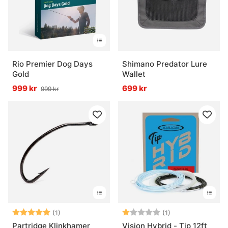
Rio Premier Dog Days
Shimano Predator Lure
Gold
Wallet
999 kr
699 kr
999 kr
Betyg:
5.0 utav 5 stjärnor
Betyg:
1.0 utav 5 stjärn
(1)
(1)
Partridge Klinkhamer
Vision Hybrid - Tip 12ft