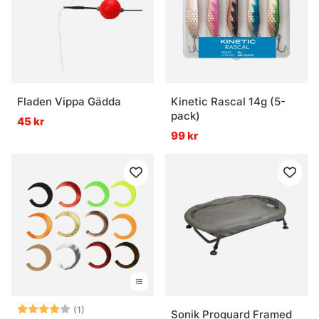
Fladen Vippa Gädda
Kinetic Rascal 14g (5-
pack)
45 kr
99 kr
Betyg:
4.0 utav 5 stjärnor
(1)
Sonik Proguard Framed