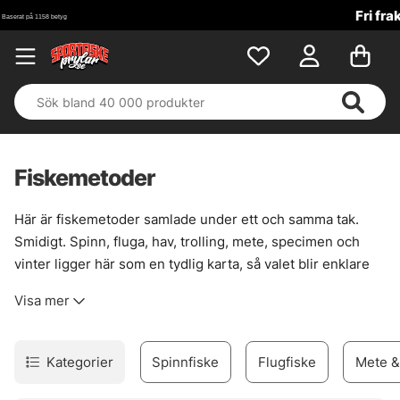
Fri frakt över 699 kr!
Fiskemetoder
Här är fiskemetoder samlade under ett och samma tak.
Smidigt. Spinn, fluga, hav, trolling, mete, specimen och
vinter ligger här som en tydlig karta, så valet blir enklare
när vattnet, vädret och fisken drar åt olika håll. Det här är
Visa mer
en kategori som fortsätter att växa, steg för steg, mot mer
nischade metoder och bättre överblick.
En metod passar sällan överallt. Därför blir rätt spår viktigt
Kategorier
Spinnfiske
Flugfiske
Mete &
när målet är allt från kustnära jakt på kraftfulla arter till ett
stilla vinterpass genom isen. Välj väg efter säsong, plats