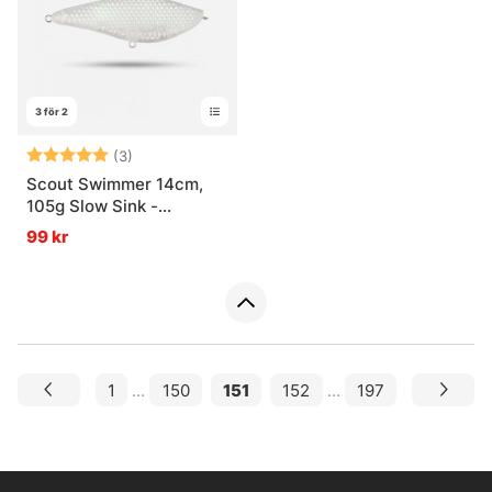
3 för 2
Betyg:
5.0 utav 5 stjärnor
(3)
Scout Swimmer 14cm,
105g Slow Sink -
Unpainted Blanks
99 kr
1
...
150
151
152
...
197