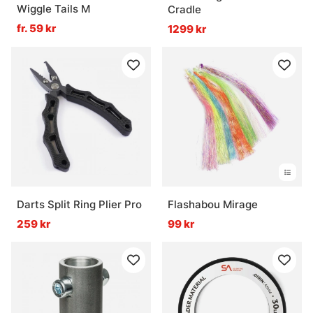
Wiggle Tails M
Cradle
fr. 59 kr
1299 kr
Darts Split Ring Plier Pro
Flashabou Mirage
259 kr
99 kr