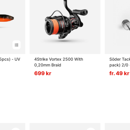
(5pcs) - UV
4Strike Vortex 2500 With
Söder Tac
0,20mm Braid
pack) 2/0 
699 kr
fr. 49 kr