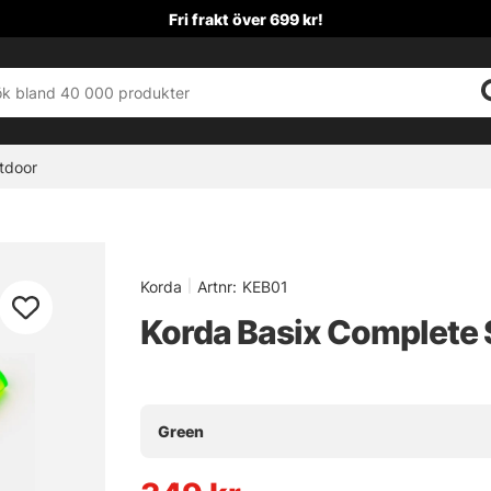
Fri frakt över 699 kr!
tdoor
Korda
|
Artnr:
KEB01
Korda Basix Complete 
Green