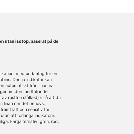
on utan isotop, baserat på de
dikation, med undantag för en
bbins. Denna indikator kan
n automatiskt från linan när
rm genom den medföljande
av rostfria stålkedjor så att du
ån linan när det behövs.
remt lätt och sensitiv för
 utan att förlänga indikatorn.
liga. Färgalternativ: grön, röd,