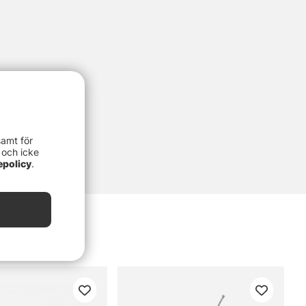
samt för
 och icke
epolicy
.