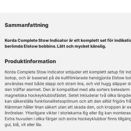
Sammanfattning
Korda Complete Stow Indicator är ett komplett set för indikati
berömda Elstow bobbins. Lätt och mycket känslig.
Produktinformation
Korda Complete Stow Indicator erbjuder ett komplett setup för in
isotop, och är baserad på de kultförklarade handgjorda Elstow bo
användas med både slapp och stram lina, och vid hugg släpper de
den träffar alarmet. Den är kompatibel med alla sorters betesla
magnetiska hockeyklubbsfästet. Setet inkluderar två olika längder 
kan säkerställa funktionalitetsoptimum och att den alltid frigörs fr
Klämman håller linan säkert utan att skada den, och kroppen är ext
linrörelser. Ytterligare vikter i storlekarna 6g eller 8g kan monteras
Extra huvuden i olika färger och extra hockeyklubbor finns tillgäng
gul, blå, vit eller lila.