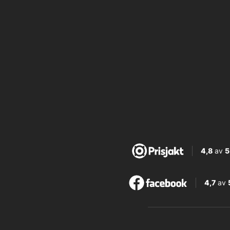
4,8
av
5
4,7
av