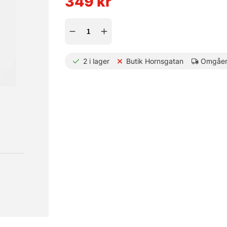
349
kr
2
i lager
Butik Hornsgatan
Omgåen