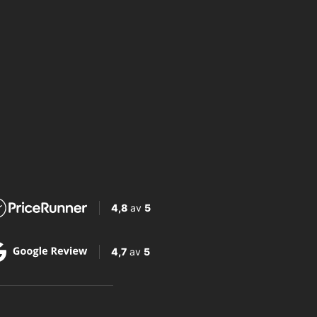
4,8
av
5
4,7
av
5