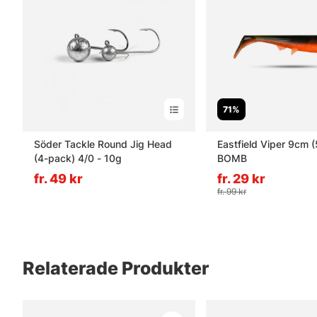
71%
Söder Tackle Round Jig Head
Eastfield Viper 9cm 
(4-pack) 4/0 - 10g
BOMB
fr. 49 kr
fr. 29 kr
fr. 99 kr
Relaterade Produkter