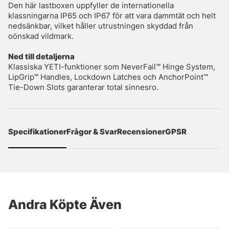
Den här lastboxen uppfyller de internationella
klassningarna IP65 och IP67 för att vara dammtät och helt
nedsänkbar, vilket håller utrustningen skyddad från
oönskad vildmark.
Ned till detaljerna
Klassiska YETI-funktioner som NeverFail™ Hinge System,
LipGrip™ Handles, Lockdown Latches och AnchorPoint™
Tie-Down Slots garanterar total sinnesro.
Specifikationer
Frågor & Svar
Recensioner
GPSR
Andra Köpte Även