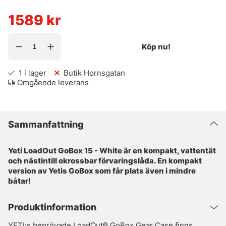
1589
kr
Köp nu!
1
i lager
Butik Hornsgatan
Omgående leverans
Sammanfattning
Yeti LoadOut GoBox 15 - White är en kompakt, vattentät
och nästintill okrossbar förvaringslåda. En kompakt
version av Yetis GoBox som får plats även i mindre
båtar!
Produktinformation
YETI:s beprövade LoadOut® GoBox Gear Case finns