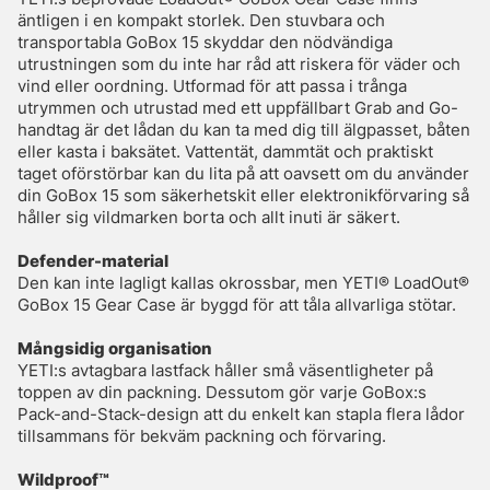
äntligen i en kompakt storlek. Den stuvbara och
transportabla GoBox 15 skyddar den nödvändiga
utrustningen som du inte har råd att riskera för väder och
vind eller oordning. Utformad för att passa i trånga
utrymmen och utrustad med ett uppfällbart Grab and Go-
handtag är det lådan du kan ta med dig till älgpasset, båten
eller kasta i baksätet. Vattentät, dammtät och praktiskt
taget oförstörbar kan du lita på att oavsett om du använder
din GoBox 15 som säkerhetskit eller elektronikförvaring så
håller sig vildmarken borta och allt inuti är säkert.
Defender-material
Den kan inte lagligt kallas okrossbar, men YETI® LoadOut®
GoBox 15 Gear Case är byggd för att tåla allvarliga stötar.
Mångsidig organisation
YETI:s avtagbara lastfack håller små väsentligheter på
toppen av din packning. Dessutom gör varje GoBox:s
Pack-and-Stack-design att du enkelt kan stapla flera lådor
tillsammans för bekväm packning och förvaring.
Wildproof™