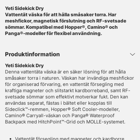
Yeti Sidekick Dry
Vattentät väska för att hålla småsaker torra. Har
meshfickor, magnetisk förslutning och RF-svetsade
sömmar. Kompatibel med Hopper®, Camino® och
Panga®-modeller för flexibel användning.
Produktinformation
Yeti Sidekick Dry
Denna vattentäta väska är en säker lösning för att hålla
småsaker torra i naturen. Väskan har invändiga meshfickor
för organiserad förvaring, en vattentät försegling med
kraftiga magneter och slitstarkt kardborreband, samt RF-
svetsade sömmar som effektivt motverkar fukt. Den kan
användas separat, fästas i bältet eller kopplas till
Sideclick™-remmen, Hopper® Soft Cooler-modeller,
Camino® Carryall-väskan och Panga® Waterproof
Backpack med HitchPoint™-Grid och MOLLE-systemet.
Vattentät försegling med magneter och kardborre