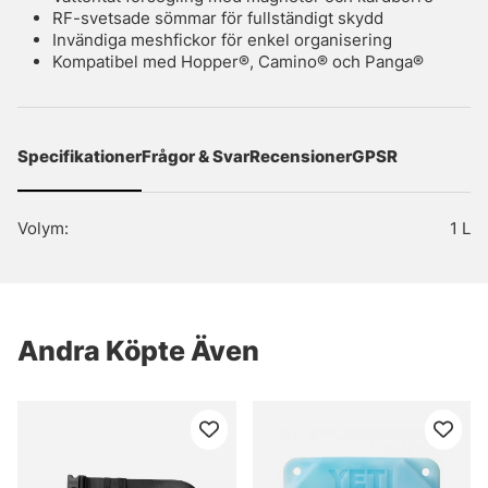
RF-svetsade sömmar för fullständigt skydd
Invändiga meshfickor för enkel organisering
Kompatibel med Hopper®, Camino® och Panga®
Specifikationer
Frågor & Svar
Recensioner
GPSR
Volym:
1 L
Andra Köpte Även