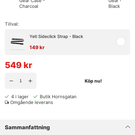
Gear Case -
Gear Case -
Charcoal
Black
Tillval:
Yeti Sideclick Strap - Black
149 kr
549
kr
Köp nu!
4
i lager
Butik Hornsgatan
Omgående leverans
Sammanfattning