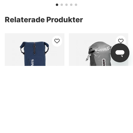
Relaterade Produkter
Simms Dry Creek Rolltop
Westin W6 Roll-Top
Backpack Midnight
Backpack Silver/Grey
40L
2 299 kr
1 049 kr