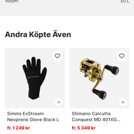
Volym:
30 L
Andra Köpte Även
Simms ExStream
Shimano Calcutta
Neoprene Glove Black L
Conquest MD 401XG
Long Handle
fr. 1 249 kr
fr. 5 349 kr