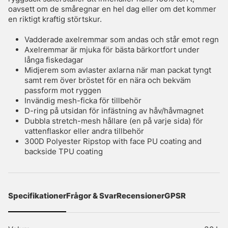
oavsett om de småregnar en hel dag eller om det kommer
en riktigt kraftig störtskur.
Vadderade axelremmar som andas och står emot regn
Axelremmar är mjuka för bästa bärkortfort under
långa fiskedagar
Midjerem som avlaster axlarna när man packat tyngt
samt rem över bröstet för en nära och bekväm
passform mot ryggen
Invändig mesh-ficka för tillbehör
D-ring på utsidan för infästning av håv/håvmagnet
Dubbla stretch-mesh hållare (en på varje sida) för
vattenflaskor eller andra tillbehör
300D Polyester Ripstop with face PU coating and
backside TPU coating
Specifikationer
Frågor & Svar
Recensioner
GPSR