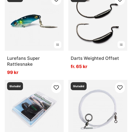
Lurefans Super
Darts Weighted Offset
Rattlesnake
fr. 65 kr
99 kr
Slutsåld
Slutsåld