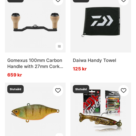
Gomexus 100mm Carbon
Daiwa Handy Towel
Handle with 27mm Cork
125 kr
Knob
659 kr
Slutsåld
Slutsåld