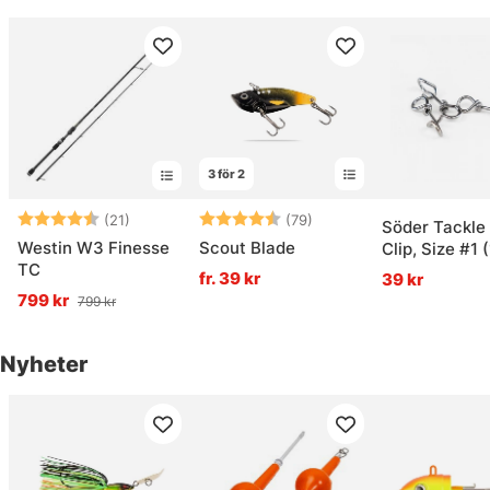
3 för 2
Betyg:
4.4 utav 5 stjärnor
Betyg:
4.2 utav 5 stjärnor
(21)
(79)
Söder Tackle
Westin W3 Finesse
Scout Blade
Clip, Size #1 
TC
pack)
fr. 39 kr
39 kr
799 kr
799 kr
Nyheter