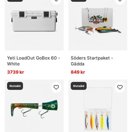
Yeti LoadOut GoBox 60 -
Söders Startpaket -
White
Gädda
3739 kr
849 kr
Slutsåld
Slutsåld