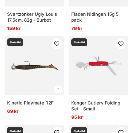
Svartzonker Ugly Louis
Fladen Nidingen 15g 5-
17,5cm, 82g - Burbot
pack
159 kr
79 kr
Slutsåld
Slutsåld
Kinetic Playmate R2F
Konger Cutlery Folding
Set - Small
69 kr
95 kr
Slutsåld
Slutsåld