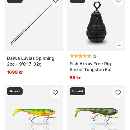
Betyg:
5.0 utav 5 stjär
(2)
Daiwa Luvias Spinning
Fish Arrow Free Rig
2pc - 9'0'' 7-32g
Sinker Tungsten Fat
1699 kr
69 kr
Slutsåld
Slutsåld