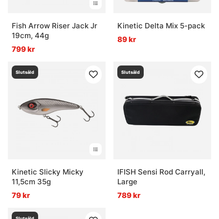
Fish Arrow Riser Jack Jr
Kinetic Delta Mix 5-pack
19cm, 44g
89 kr
799 kr
Slutsåld
Slutsåld
Kinetic Slicky Micky
IFISH Sensi Rod Carryall,
11,5cm 35g
Large
79 kr
789 kr
Slutsåld