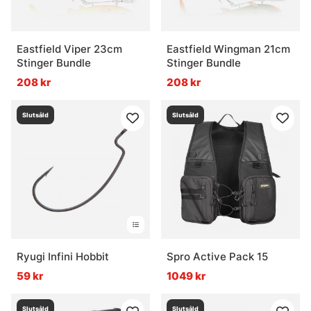
Eastfield Viper 23cm
Eastfield Wingman 21cm
Stinger Bundle
Stinger Bundle
208 kr
208 kr
Slutsåld
Slutsåld
Ryugi Infini Hobbit
Spro Active Pack 15
59 kr
1049 kr
Slutsåld
Slutsåld