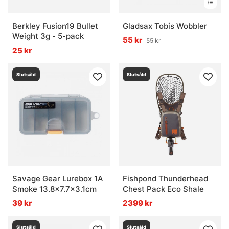
Berkley Fusion19 Bullet
Gladsax Tobis Wobbler
Weight 3g - 5-pack
55 kr
55 kr
25 kr
Slutsåld
Slutsåld
Savage Gear Lurebox 1A
Fishpond Thunderhead
Smoke 13.8x7.7x3.1cm
Chest Pack Eco Shale
39 kr
2399 kr
Slutsåld
Slutsåld