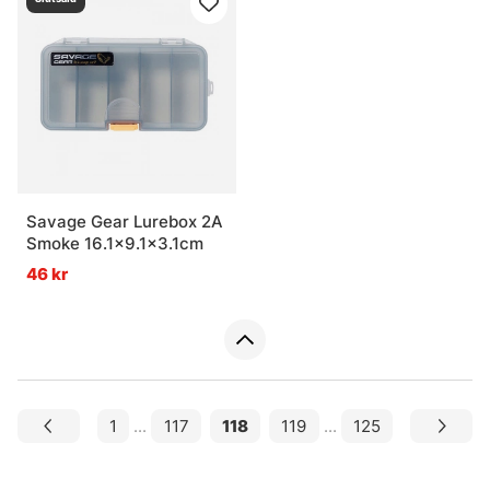
Savage Gear Lurebox 2A
Smoke 16.1x9.1x3.1cm
46 kr
1
...
117
118
119
...
125