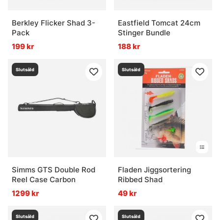
Berkley Flicker Shad 3-
Eastfield Tomcat 24cm
Pack
Stinger Bundle
199 kr
188 kr
Slutsåld
Slutsåld
Simms GTS Double Rod
Fladen Jiggsortering
Reel Case Carbon
Ribbed Shad
1299 kr
49 kr
Slutsåld
Slutsåld