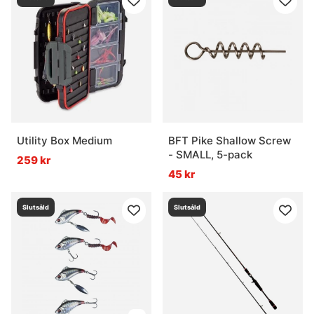
Utility Box Medium
BFT Pike Shallow Screw
- SMALL, 5-pack
259 kr
45 kr
Slutsåld
Slutsåld