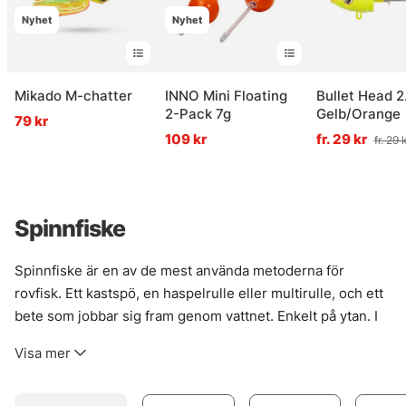
Nyhet
Nyhet
Mikado M-chatter
INNO Mini Floating
Bullet Head 2
2-Pack 7g
Gelb/Orange
79 kr
109 kr
fr. 29 kr
fr. 29 
Spinnfiske
Spinnfiske är en av de mest använda metoderna för
rovfisk. Ett kastspö, en haspelrulle eller multirulle, och ett
bete som jobbar sig fram genom vattnet. Enkelt på ytan. I
verkligheten rätt smått finurligt. Det är just där spinnfisket
Visa mer
lever — när fart, paus, djup och val av bete får spela ihop.
Metoden passar särskilt bra för abborre, gädda och gös,