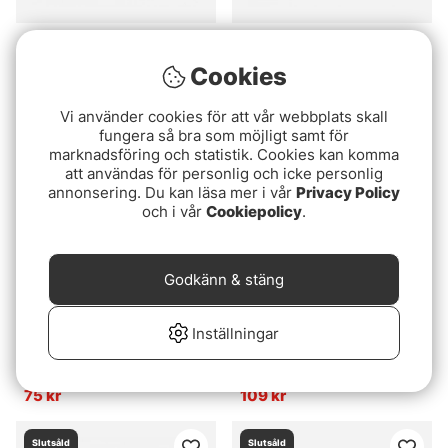
Handi-measure
Wiggler Havsfisketafs
Med Ring 2-pack
Cookies
409 kr
39 kr
Vi använder cookies för att vår webbplats skall
fungera så bra som möjligt samt för
Slutsåld
Slutsåld
marknadsföring och statistik. Cookies kan komma
att användas för personlig och icke personlig
annonsering. Du kan läsa mer i vår
Privacy Policy
och i vår
Cookiepolicy
.
Godkänn & stäng
Inställningar
Förvaringsask
Fladen Rainbow Shineer
360x225x50 Utan fack
Spinner 8g 55mm - 5-
pack
75 kr
109 kr
Slutsåld
Slutsåld