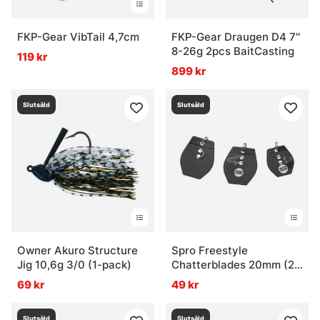
FKP-Gear VibTail 4,7cm
FKP-Gear Draugen D4 7''
8-26g 2pcs BaitCasting
119 kr
899 kr
Slutsåld
Slutsåld
Owner Akuro Structure
Spro Freestyle
Jig 10,6g 3/0 (1-pack)
Chatterblades 20mm (2-
pack)
69 kr
49 kr
Slutsåld
Slutsåld