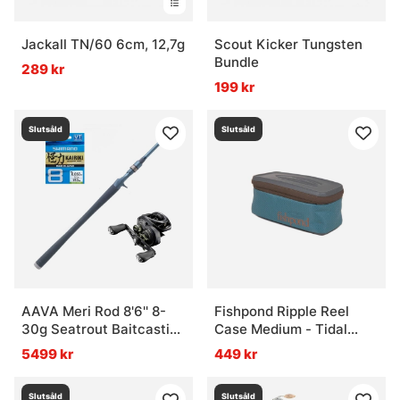
Jackall TN/60 6cm, 12,7g
Scout Kicker Tungsten
Bundle
289 kr
199 kr
Slutsåld
Slutsåld
AAVA Meri Rod 8'6'' 8-
Fishpond Ripple Reel
30g Seatrout Baitcasting
Case Medium - Tidal
Combo
Blue
5499 kr
449 kr
Slutsåld
Slutsåld