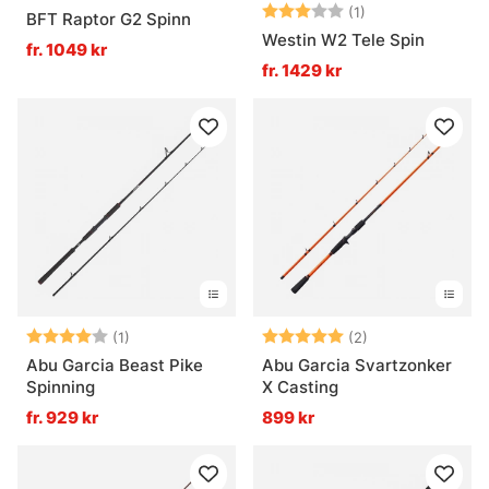
Betyg:
3.0 utav 5 stjär
(1)
BFT Raptor G2 Spinn
Westin W2 Tele Spin
fr. 1049 kr
fr. 1429 kr
Betyg:
4.0 utav 5 stjärnor
Betyg:
5.0 utav 5 stjär
(1)
(2)
Abu Garcia Beast Pike
Abu Garcia Svartzonker
Spinning
X Casting
fr. 929 kr
899 kr