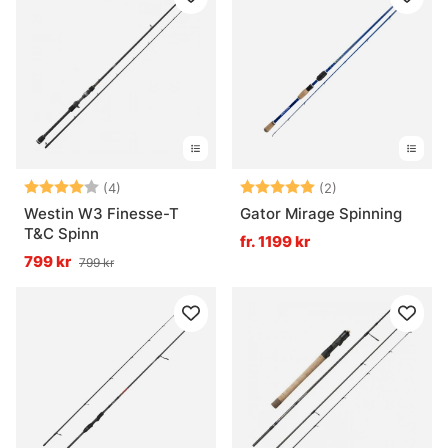
Betyg:
4.0 utav 5 stjärnor
Betyg:
5.0 utav 5 stjär
(4)
(2)
Westin W3 Finesse-T
Gator Mirage Spinning
T&C Spinn
fr. 1199 kr
799 kr
799 kr