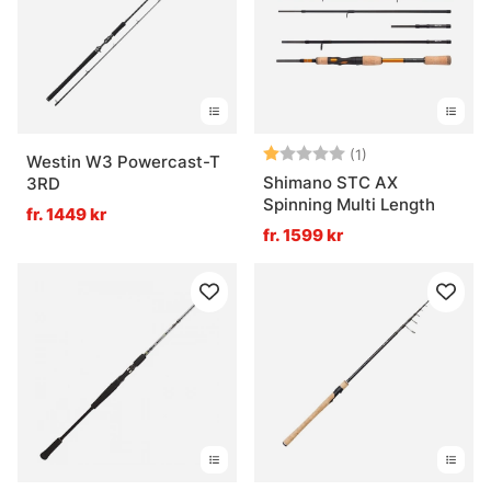
Betyg:
1.0 utav 5 stjärn
(1)
Westin W3 Powercast-T
Shimano STC AX
3RD
Spinning Multi Length
fr. 1449 kr
fr. 1599 kr