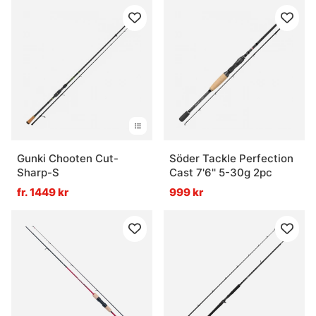
Gunki Chooten Cut-
Söder Tackle Perfection
Sharp-S
Cast 7'6'' 5-30g 2pc
fr. 1449 kr
999 kr