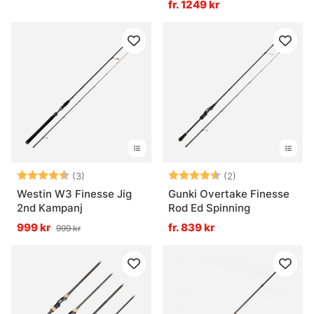
fr. 1249 kr
Betyg:
4.3 utav 5 stjärnor
Betyg:
4.5 utav 5 stjär
(3)
(2)
Westin W3 Finesse Jig
Gunki Overtake Finesse
2nd Kampanj
Rod Ed Spinning
999 kr
fr. 839 kr
999 kr