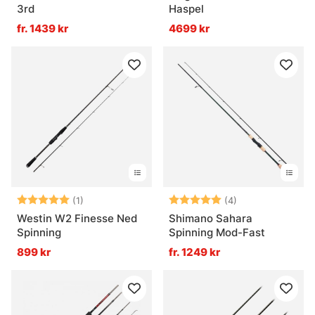
3rd
Haspel
fr. 1439 kr
4699 kr
Betyg:
5.0 utav 5 stjärnor
Betyg:
5.0 utav 5 stjär
(1)
(4)
Westin W2 Finesse Ned
Shimano Sahara
Spinning
Spinning Mod-Fast
899 kr
fr. 1249 kr