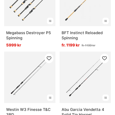
Megabass Destroyer P5
BFT Instinct Reloaded
Spinning
Spinning
5999 kr
fr. 1199 kr
fr. 1199 kr
Westin W3 Finesse T&C
Abu Garcia Vendetta 4
3RD
Solid Tip Haspel