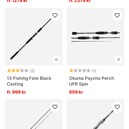
fr. 1279 kr
fr. 2379 kr
Betyg:
3.0 utav 5 stjärnor
Betyg:
1.0 utav 5 stjärn
(2)
(1)
13 Fishing Fate Black
Okuma Psycho Perch
Casting
UFR Spin
fr. 999 kr
859 kr