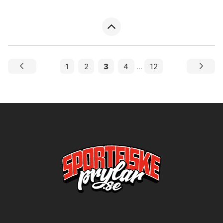
1
2
3
4
...
12