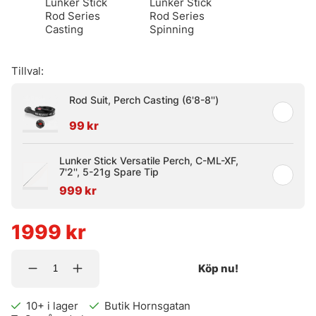
Lunker Stick
Lunker Stick
Rod Series
Rod Series
Casting
Spinning
Tillval:
Rod Suit, Perch Casting (6'8-8'')
99 kr
Lunker Stick Versatile Perch, C-ML-XF,
7'2'', 5-21g Spare Tip
999 kr
1999
kr
Köp nu!
10+
i lager
Butik Hornsgatan