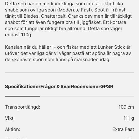
Detta spö har en medium klinga som inte är riktigt lika
snabb som övriga spön (Moderate Fast). Spöt är främst
tänkt till Blades, Chatterbait, Cranks osv men är tillräckligt
snabbt för att även fungera bra till jiggfisket. Ett kortare
spö som fungerar riktigt bra allround. Detta spö väger
endast 110g.
Känslan när du håller i- och fiskar med ett Lunker Stick är
utöver det vanliga där vi vågar påstå att spöna är några av
de skönaste spön som finns på marknaden idag.
Specifikationer
Frågor & Svar
Recensioner
GPSR
Transportlängd:
109 cm
Vikt:
111 g
Aktion:
Extra Fast