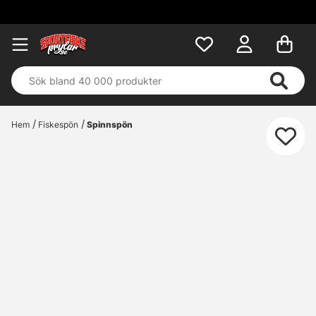
Fri 
Hem
Fiskespön
Spinnspön