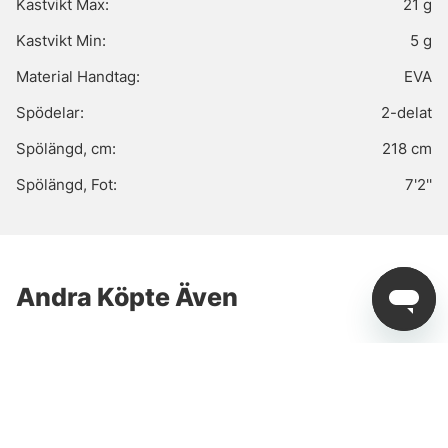
Kastvikt Max:
21 g
Kastvikt Min:
5 g
Material Handtag:
EVA
Spödelar:
2-delat
Spölängd, cm:
218 cm
Spölängd, Fot:
7'2''
Andra Köpte Även