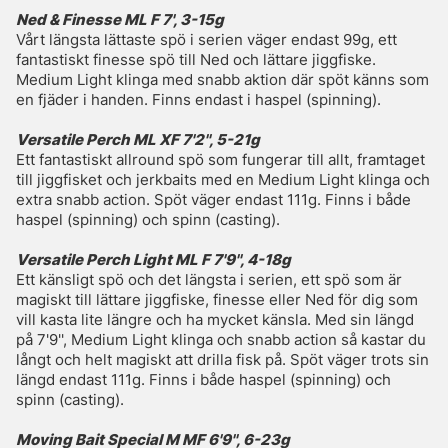
Ned & Finesse ML F 7', 3-15g
Vårt längsta lättaste spö i serien väger endast 99g, ett
fantastiskt finesse spö till Ned och lättare jiggfiske.
Medium Light klinga med snabb aktion där spöt känns som
en fjäder i handen. Finns endast i haspel (spinning).
Versatile Perch ML XF 7'2'', 5-21g
Ett fantastiskt allround spö som fungerar till allt, framtaget
till jiggfisket och jerkbaits med en Medium Light klinga och
extra snabb action. Spöt väger endast 111g. Finns i både
haspel (spinning) och spinn (casting).
Versatile Perch Light ML F 7'9'', 4-18g
Ett känsligt spö och det längsta i serien, ett spö som är
magiskt till lättare jiggfiske, finesse eller Ned för dig som
vill kasta lite längre och ha mycket känsla. Med sin längd
på 7'9'', Medium Light klinga och snabb action så kastar du
långt och helt magiskt att drilla fisk på. Spöt väger trots sin
längd endast 111g. Finns i både haspel (spinning) och
spinn (casting).
Moving Bait Special M MF 6'9'', 6-23g