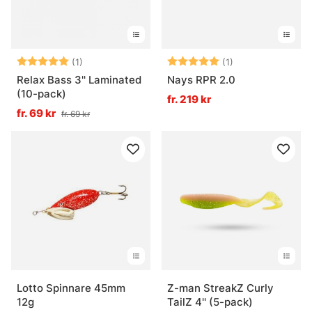
Betyg:
5.0 utav 5 stjärnor
Betyg:
5.0 utav 5 stjär
(1)
(1)
Relax Bass 3'' Laminated
Nays RPR 2.0
(10-pack)
fr. 219 kr
fr. 69 kr
fr. 69 kr
Lotto Spinnare 45mm
Z-man StreakZ Curly
12g
TailZ 4'' (5-pack)