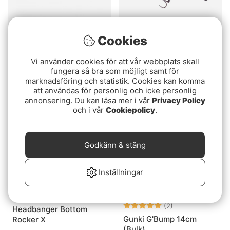
Cookies
Betyg:
2.8 utav 5 stjärnor
(10)
Hurricane Plague 16cm,
Vi använder cookies för att vår webbplats skall
Snaps Draget
94g
fungera så bra som möjligt samt för
fr. 69 kr
149 kr
marknadsföring och statistik. Cookies kan komma
att användas för personlig och icke personlig
annonsering. Du kan läsa mer i vår
Privacy Policy
och i vår
Cookiepolicy
.
Godkänn & stäng
Inställningar
Betyg:
5.0 utav 5 stjär
(2)
Headbanger Bottom
Gunki G'Bump 14cm
Rocker X
(Bulk)