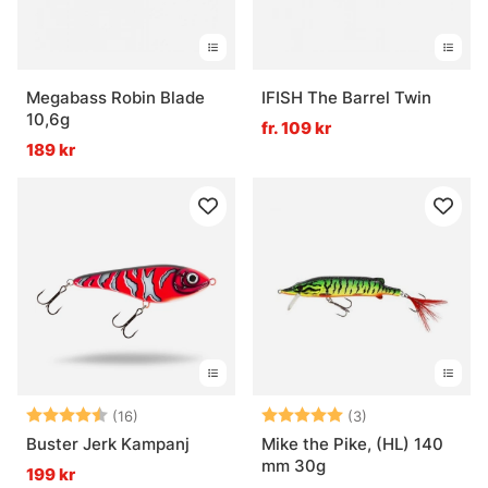
Megabass Robin Blade
IFISH The Barrel Twin
10,6g
fr. 109 kr
189 kr
Betyg:
4.7 utav 5 stjärnor
Betyg:
5.0 utav 5 stjär
(16)
(3)
Buster Jerk Kampanj
Mike the Pike, (HL) 140
mm 30g
199 kr