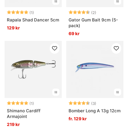
Betyg:
5.0 utav 5 stjärnor
Betyg:
4.5 utav 5 stjär
(1)
(2)
Rapala Shad Dancer 5cm
Gator Gum Bait 9cm (5-
pack)
129 kr
69 kr
Betyg:
5.0 utav 5 stjärnor
Betyg:
4.7 utav 5 stjär
(1)
(3)
Shimano Cardiff
Bomber Long A 13g 12cm
Armajoint
fr. 129 kr
219 kr