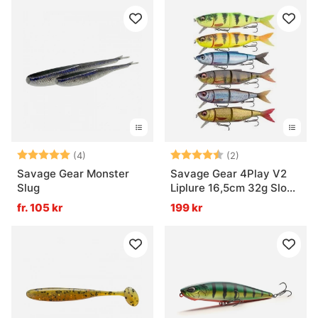
Betyg:
5.0 utav 5 stjärnor
Betyg:
4.5 utav 5 stjär
(4)
(2)
Savage Gear Monster
Savage Gear 4Play V2
Slug
Liplure 16,5cm 32g Slow
Float
fr. 105 kr
199 kr