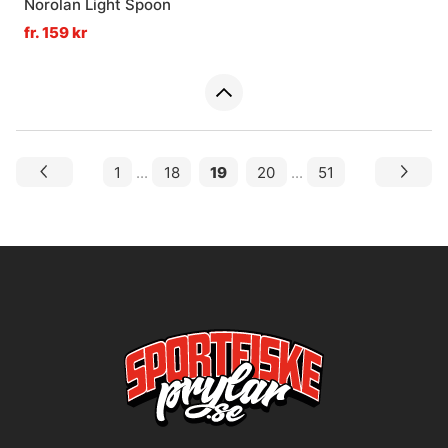
Norolan Light Spoon
fr. 159 kr
1
...
18
19
20
...
51