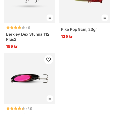
Betyg:
4.0 utav 5 stjärnor
(1)
Pike Pop 9cm, 23gr
Berkley Dex Stunna 112
139 kr
Plus2
159 kr
Betyg:
4.2 utav 5 stjärnor
(31)