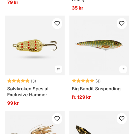
79 kr
35 kr
Betyg:
5.0 utav 5 stjärnor
Betyg:
5.0 utav 5 stjär
(3)
(4)
Sølvkroken Spesial
Big Bandit Suspending
Exclusive Hammer
fr. 129 kr
99 kr