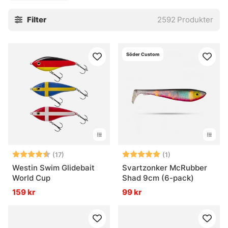
Filter
2592
Produkter
Söder Custom
Betyg:
4.8 utav 5 stjärnor
Betyg:
5.0 utav 5 stjär
(17)
(1)
Westin Swim Glidebait
Svartzonker McRubber
World Cup
Shad 9cm (6-pack)
159 kr
99 kr