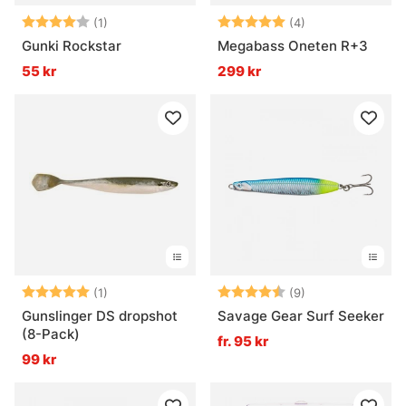
Betyg:
4.0 utav 5 stjärnor
Betyg:
5.0 utav 5 stjär
(1)
(4)
Gunki Rockstar
Megabass Oneten R+3
55 kr
299 kr
Betyg:
5.0 utav 5 stjärnor
Betyg:
4.7 utav 5 stjär
(1)
(9)
Gunslinger DS dropshot
Savage Gear Surf Seeker
(8-Pack)
fr. 95 kr
99 kr