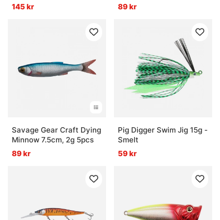
145 kr
89 kr
Savage Gear Craft Dying
Pig Digger Swim Jig 15g -
Minnow 7.5cm, 2g 5pcs
Smelt
89 kr
59 kr