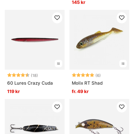
145 kr
Betyg:
4.7 utav 5 stjärnor
Betyg:
5.0 utav 5 stjär
(18)
(6)
60 Lures Crazy Cuda
Molix RT Shad
119 kr
fr. 49 kr