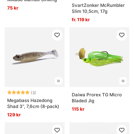
SvartZonker McRumbler
75 kr
Slim 10,5cm, 17g
fr. 119 kr
Betyg:
5.0 utav 5 stjärnor
(3)
Daiwa Prorex TG Micro
Megabass Hazedong
Bladed Jig
Shad 3'', 7,6cm (8-pack)
115 kr
129 kr