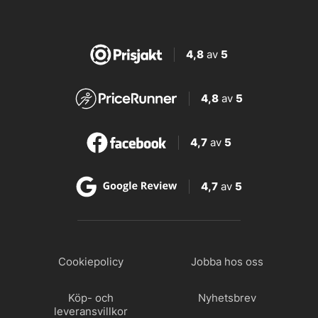
4,8
av
5
4,8
av
5
4,7
av
5
4,7
av
5
Cookiepolicy
Jobba hos oss
Köp- och
Nyhetsbrev
leveransvillkor