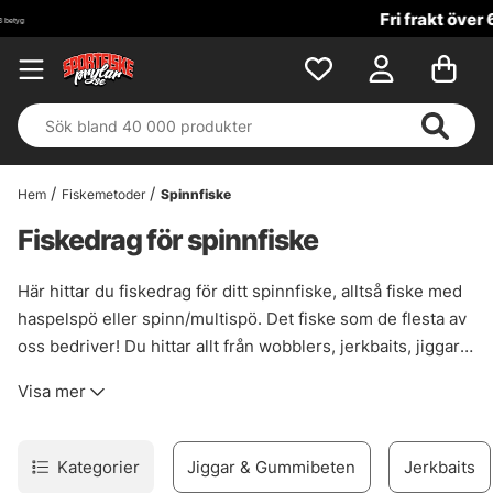
Fri frakt över 699 kr!
Hem
Fiskemetoder
Spinnfiske
Fiskedrag för spinnfiske
Här hittar du fiskedrag för ditt spinnfiske, alltså fiske med
haspelspö eller spinn/multispö. Det fiske som de flesta av
oss bedriver! Du hittar allt från wobblers, jerkbaits, jiggar,
skeddrag, vibrationsbeten - för abborre, gädda, gös och
Visa mer
andra arter!
Kategorier
Jiggar & Gummibeten
Jerkbaits