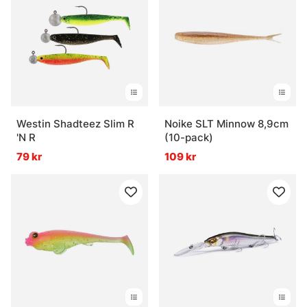
Westin Shadteez Slim R
Noike SLT Minnow 8,9cm
'N R
(10-pack)
79 kr
109 kr