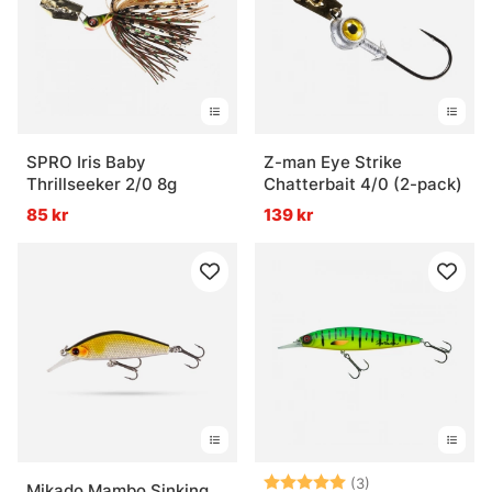
SPRO Iris Baby
Z-man Eye Strike
Thrillseeker 2/0 8g
Chatterbait 4/0 (2-pack)
85 kr
139 kr
Betyg:
5.0 utav 5 stjär
(3)
Mikado Mambo Sinking