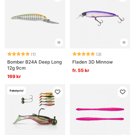
Betyg:
5.0 utav 5 stjärnor
Betyg:
5.0 utav 5 stjär
(1)
(3)
Bomber B24A Deep Long
Fladen 3D Minnow
12g 9cm
fr. 55 kr
169 kr
Paketpris!