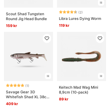
Betyg:
4.5 utav 5 stjär
(2)
Scout Shad Tungsten
Libra Lures Dying Worm
Round Jig Head Bundle
119 kr
159 kr
Betyg:
5.0 utav 5 stjärnor
(1)
Keitech Mad Wag Mini
Savage Gear 3D
8,9cm (10-pack)
Whitefish Shad XL 38cm
89 kr
450g MS
409 kr