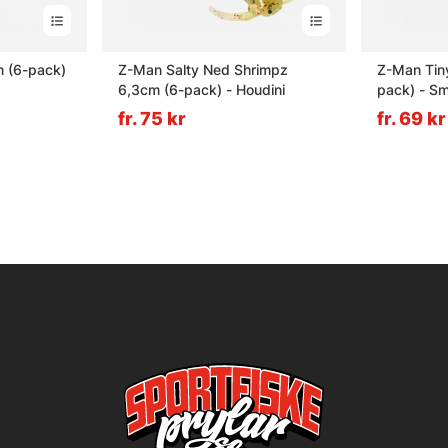
 (6-pack)
Z-Man Salty Ned Shrimpz
Z-Man Tiny
6,3cm (6-pack) - Houdini
pack) - Sm
fr. 75 kr
fr. 69 kr