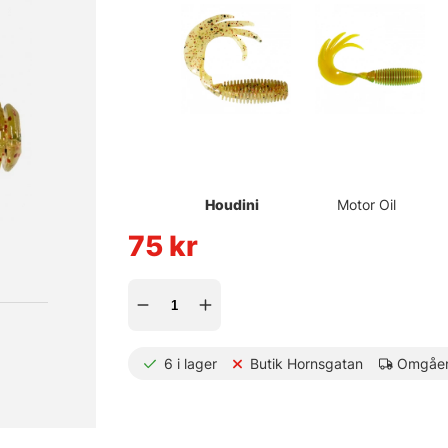
Houdini
Motor Oil
75
kr
6
i lager
Butik Hornsgatan
Omgåen