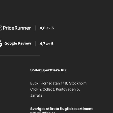
4,8
av
5
4,7
av
5
Söder Sportfiske AB
Butik:
Hornsgatan 148, Stockholm
Click & Collect:
Kontovägen 5,
Järfälla
Sveriges största flugfiskesortiment
www.fishline.se