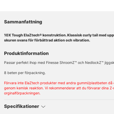
Sammanfattning
10X Tough ElaZtech® konstruktion. Klassisk curly tail med up
skuren svans för förbättrad aktion och vibration.
Produktinformation
Passar perfekt ihop med Finesse ShroomZ™ och NedlockZ™ jiggskall
8 beten per förpackning.
Förvara inte ElaZtech produkter med andra gummi/plastbeten då d
genom kemisk reaktion. Vi rekommenderar att du förvarar dina Z-m
orginalförpackningen.
Specifikationer