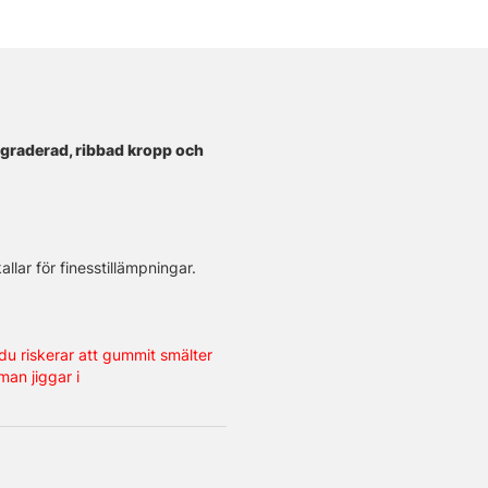
pgraderad, ribbad kropp och
ar för finesstillämpningar.
u riskerar att gummit smälter
an jiggar i