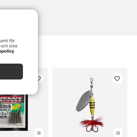
samt för
 och icke
epolicy
.