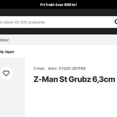
Fri frakt över 699 kr!
tdoor
ig Jiggar
Z-man
|
Artnr:
STG25-267PK8
Z-Man St Grubz 6,3cm 