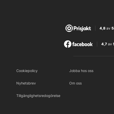
4,8
av
5
4,7
av
Cookiepolicy
Jobba hos oss
Nyhetsbrev
Om oss
Tillgänglighetsredogörelse