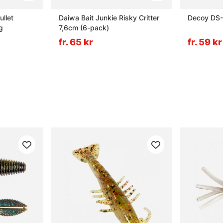
ullet
Daiwa Bait Junkie Risky Critter
Decoy DS-
g
7,6cm (6-pack)
fr. 65 kr
fr. 59 kr