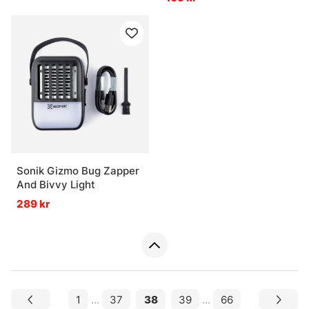
Sonik Gizmo Bug Zapper
And Bivvy Light
289 kr
1
...
37
38
39
...
66