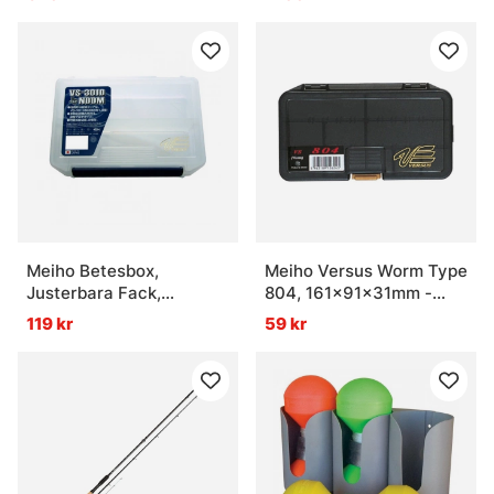
Meiho Betesbox,
Meiho Versus Worm Type
Justerbara Fack,
804, 161x91x31mm -
205x145x60mm - Clear
Black
119 kr
59 kr