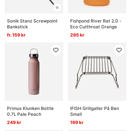
Sonik Stanz Screwpoint
Fishpond River Rat 2.0 -
Bankstick
Eco Cutthroat Orange
fr. 159 kr
295 kr
Primus Klunken Bottle
IFISH Grillgaller På Ben
0.7L Pale Peach
Small
249 kr
199 kr