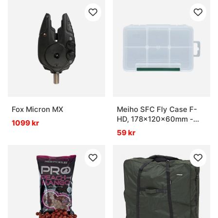
Fox Micron MX
Meiho SFC Fly Case F-
HD, 178x120x60mm -
1099 kr
Clear
59 kr