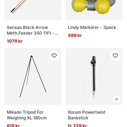
Sensas Black Arrow
Lindy Markörer - 3pack
Meth.Feeder 350 11Ft -
699 kr
2Pc
1079 kr
Mikado Tripod For
Korum Powertwist
Weighing XL 180cm
Bankstick
619 kr
fr. 229 kr