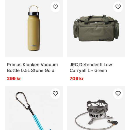
Primus Klunken Vacuum
JRC Defender II Low
Bottle 0.5L Stone Gold
Carryall L - Green
299 kr
709 kr