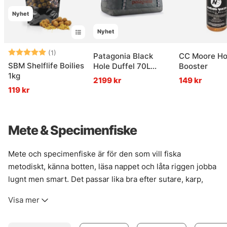
Nyhet
Nyhet
Betyg:
5.0 utav 5 stjärnor
(1)
Patagonia Black
CC Moore Ho
SBM Shelflife Boilies
Hole Duffel 70L
Booster
1kg
Noble Grey
2199 kr
149 kr
119 kr
Mete & Specimenfiske
Mete och specimenfiske är för den som vill fiska
metodiskt, känna botten, läsa nappet och låta riggen jobba
lugnt men smart. Det passar lika bra efter sutare, karp,
mört och sarv som när gädda, abborre eller gös ska lockas
Visa mer
in på nära håll. Rätt grejer gör stor skillnad här. Inte bara
för fångstchanserna, utan också för hur fisket faktiskt