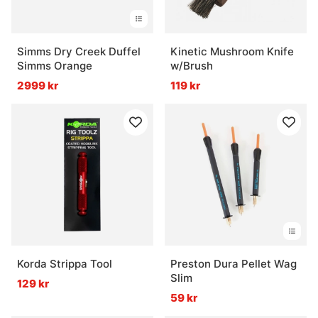
Simms Dry Creek Duffel
Kinetic Mushroom Knife
Simms Orange
w/Brush
2999 kr
119 kr
Korda Strippa Tool
Preston Dura Pellet Wag
Slim
129 kr
59 kr