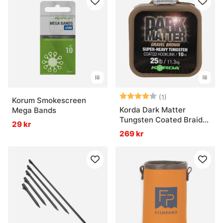
Vad är specimenfiske?
Vad är mete?
Vad används feeder i detta fiske?
Betyg:
4.0 utav 5 stjär
(1)
Korum Smokescreen
Korda Dark Matter
Mega Bands
Vad är ett nappalarm?
Tungsten Coated Braid
29 kr
Brown 10m
269 kr