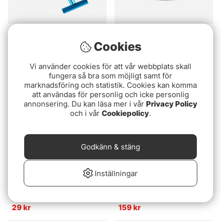
Pool 12 Tippethållare
Fox Cookware V2
Cookies
Infrared Stove
109 kr
1359 kr
Vi använder cookies för att vår webbplats skall
fungera så bra som möjligt samt för
marknadsföring och statistik. Cookies kan komma
att användas för personlig och icke personlig
annonsering. Du kan läsa mer i vår
Privacy Policy
och i vår
Cookiepolicy
.
Godkänn & stäng
Inställningar
Meiho Accessories Box,
Meiho Betesask Salt Out,
94x71x19 - 2 Comp -
200x126x36mm - Clear
Clear
29 kr
159 kr