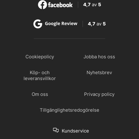
4,7
av
5
4,7
av
5
Cookiepolicy
Jobba hos oss
Köp- och
Nyhetsbrev
leveransvillkor
Om oss
Privacy policy
Tillgänglighetsredogörelse
Kundservice