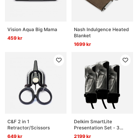
Vision Aqua Big Mama
Nash Indulgence Heated
Blanket
459 kr
1699 kr
C&F 2 in 1
Delkim SmartLite
Retractor/Scissors
Presentation Set - 3
pack
649 kr
2199 kr