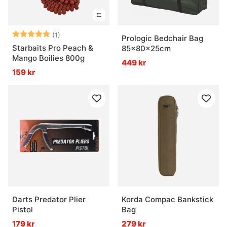
Betyg:
5.0 utav 5 stjärnor
(1)
Prologic Bedchair Bag
Starbaits Pro Peach &
85x80x25cm
Mango Boilies 800g
449 kr
159 kr
Darts Predator Plier
Korda Compac Bankstick
Pistol
Bag
179 kr
279 kr