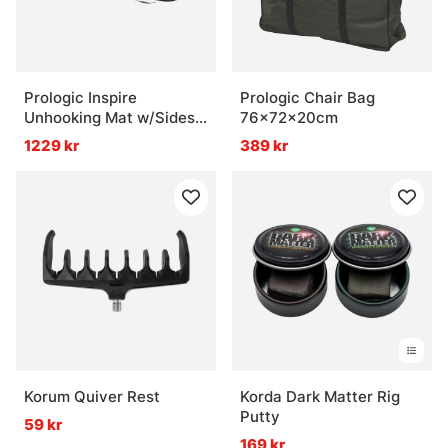
Prologic Inspire
Prologic Chair Bag
Unhooking Mat w/Sides L
76x72x20cm
110x65cm
1229 kr
389 kr
Korum Quiver Rest
Korda Dark Matter Rig
Putty
59 kr
169 kr