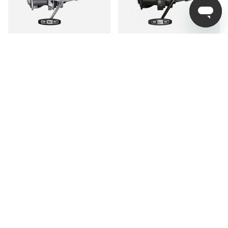
Shimano Ultegra XSE -
Shimano Speedmaster
14000
XTD 14000
1 999 kr
1 799 kr