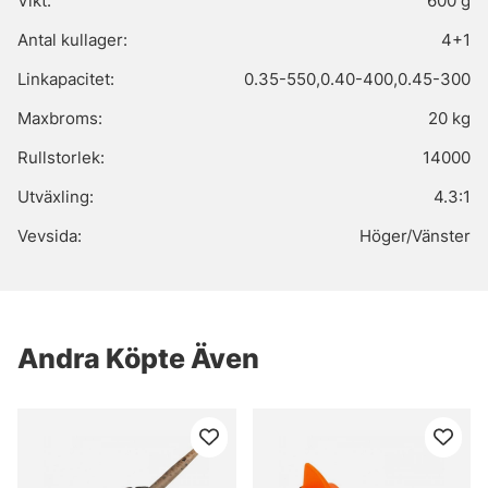
Vikt:
600 g
Antal kullager:
4+1
Linkapacitet:
0.35-550,0.40-400,0.45-300
Maxbroms:
20 kg
Rullstorlek:
14000
Utväxling:
4.3:1
Vevsida:
Höger/Vänster
Andra Köpte Även