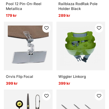
Pool 12 Pin-On-Reel
Railblaza RodRak Pole
Metallica
Holder Black
179 kr
289 kr
Orvis Flip Focal
Wiggler Linkorg
399 kr
399 kr