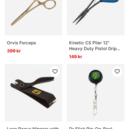
Orvis Forceps
Kinetic CS Plier 12''
Heavy Duty Pistol Grip
399 kr
Blue/Black
149 kr
Loon Rogue Nippers with
Dr Slick Pin-On-Reel