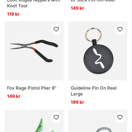
Knot Tool
149 kr
119 kr
Fox Rage Pistol Plier 8''
Guideline Pin On Reel
Large
149 kr
199 kr