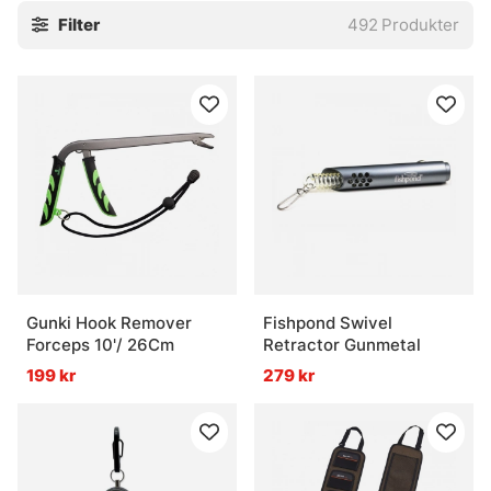
Filter
492
Produkter
Gunki Hook Remover
Fishpond Swivel
Forceps 10'/ 26Cm
Retractor Gunmetal
199 kr
279 kr