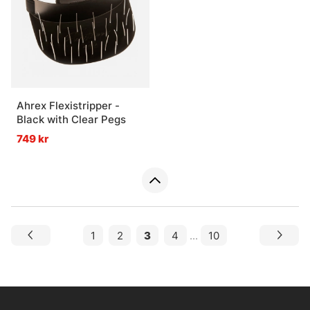
Ahrex Flexistripper -
Black with Clear Pegs
749 kr
1
2
3
4
...
10