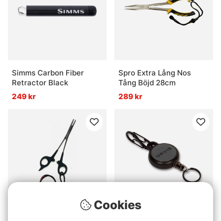
Simms Carbon Fiber
Spro Extra Lång Nos
Retractor Black
Tång Böjd 28cm
249 kr
289 kr
Cookies
Rapala Peang 7 1/2
Orvis Flow Zinger