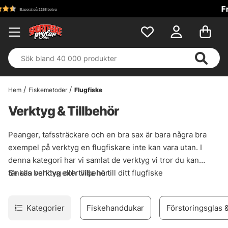
Fri frakt över 699 kr!
Hem
Fiskemetoder
Flugfiske
Verktyg & Tillbehör
Peanger, tafssträckare och en bra sax är bara några bra
exempel på verktyg en flugfiskare inte kan vara utan. I
denna kategori har vi samlat de verktyg vi tror du kan
tänkas behöva eller vilja ha till ditt flugfiske
Se alla verktyg och tillbehör
Kategorier
Fiskehanddukar
Förstoringsglas 