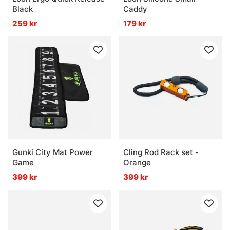
Black
Caddy
259 kr
179 kr
Gunki City Mat Power
Cling Rod Rack set -
Game
Orange
399 kr
399 kr