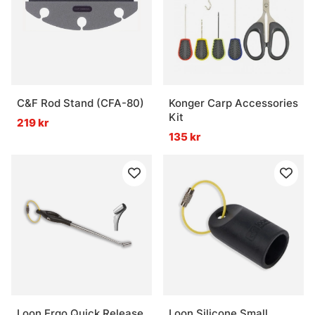
C&F Rod Stand (CFA-80)
Konger Carp Accessories
Kit
219 kr
135 kr
Loon Ergo Quick Release
Loon Silicone Small