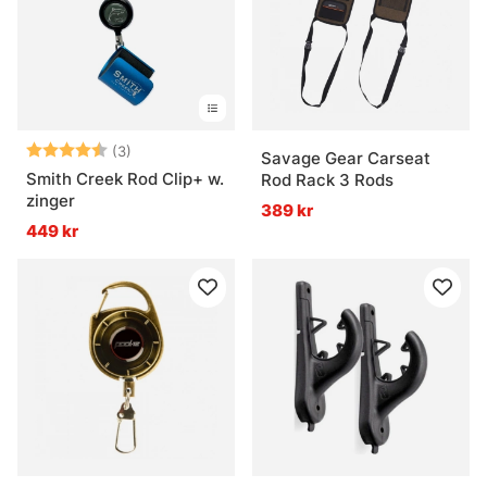
Betyg:
4.7 utav 5 stjärnor
(3)
Savage Gear Carseat
Smith Creek Rod Clip+ w.
Rod Rack 3 Rods
zinger
389 kr
449 kr