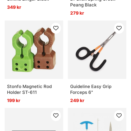
Peang Black
349 kr
279 kr
Stonfo Magnetic Rod
Guideline Easy Grip
Holder ST-611
Forceps 6"
199 kr
249 kr