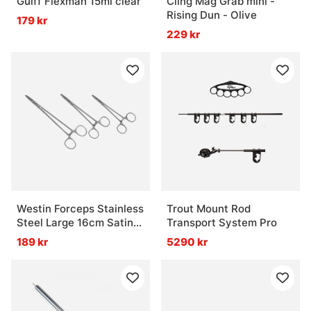
Gulff Flexman 15ml clear
Cling Mag Grab mini -
Rising Dun - Olive
179 kr
229 kr
Westin Forceps Stainless
Trout Mount Rod
Steel Large 16cm Satin
Transport System Pro
Finish
189 kr
5290 kr