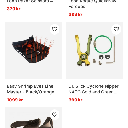
Loon Razor Scissors 4''
Loon Rogue Quickdraw
Forceps
379 kr
389 kr
Easy Shrimp Eyes Line
Dr. Slick Cyclone Nipper
Master - Black/Orange
NATC Gold and Green
Aluminum Frame
1099 kr
399 kr