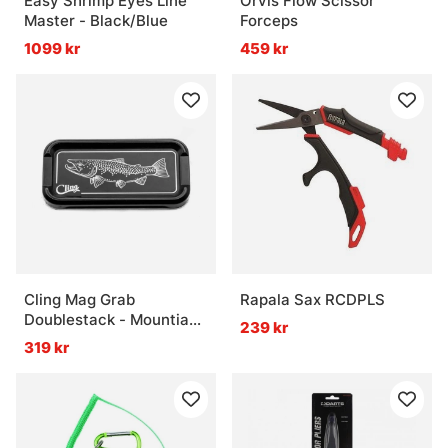
Easy Shrimp Eyes Line
Orvis Flow Scissor
Master - Black/Blue
Forceps
1099 kr
459 kr
Cling Mag Grab
Rapala Sax RCDPLS
Doublestack - Mountian
239 kr
Brown - Black
319 kr