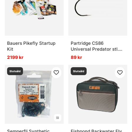
Bauers Pikefly Startup
Partridge CS86
Kit
Universal Predator stl.
4/0 (10-Pack)
2199 kr
89 kr
Slutsåld
Slutsåld
Semperfli Synthetic
Fishpond Backwater Fly