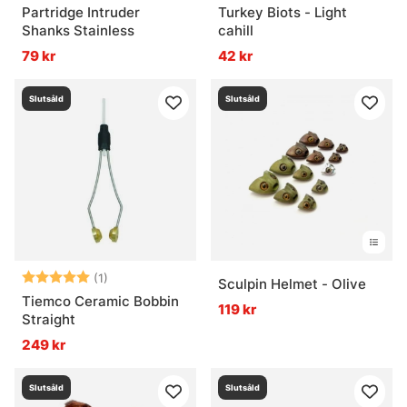
Partridge Intruder
Turkey Biots - Light
Shanks Stainless
cahill
79 kr
42 kr
Slutsåld
Slutsåld
Betyg:
5.0 utav 5 stjärnor
(1)
Sculpin Helmet - Olive
Tiemco Ceramic Bobbin
119 kr
Straight
249 kr
Slutsåld
Slutsåld