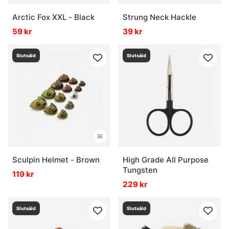
Arctic Fox XXL - Black
Strung Neck Hackle
59 kr
39 kr
Slutsåld
Slutsåld
Sculpin Helmet - Brown
High Grade All Purpose
Tungsten
119 kr
229 kr
Slutsåld
Slutsåld