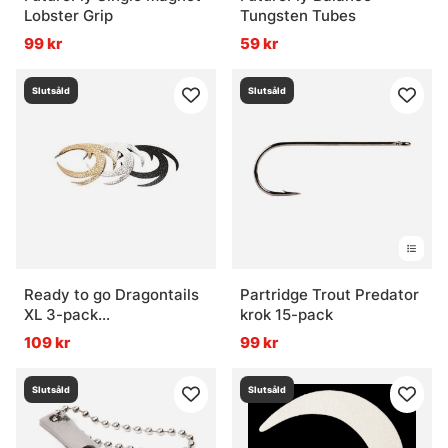
Lobster Grip
Tungsten Tubes
99 kr
59 kr
Slutsåld
Slutsåld
Ready to go Dragontails
Partridge Trout Predator
XL 3-pack
krok 15-pack
Gold/Silver/Black
109 kr
99 kr
Slutsåld
Slutsåld