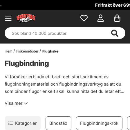
Fri frakt över 699 kr!
Hem
Fiskemetoder
Flugfiske
Flugbindning
Vi försöker erbjuda ett brett och stort sortiment av
flugbindningsmaterial och flugbindningsverktyg så att du
som binder flugor enkelt skall kunna hitta det du letar efter
på ett och samma ställe. Hos oss hittar du allt från bindstäd
Visa mer
till den minsta fjädern.
Kategorier
Bindstäd
Flugbindningskrok