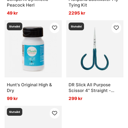
Peacock Herl
Tying Kit
49 kr
2295 kr
Slutsåld
Slutsåld
Hunt's Original High &
DR Slick All Purpose
Dry
Scissor 4'' Straight -
Adjustable Open Loops
99 kr
299 kr
Slutsåld