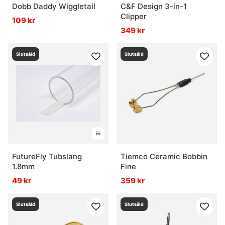
Dobb Daddy Wiggletail
C&F Design 3-in-1
Clipper
109 kr
349 kr
Slutsåld
Slutsåld
FutureFly Tubslang
Tiemco Ceramic Bobbin
1.8mm
Fine
49 kr
359 kr
Slutsåld
Slutsåld