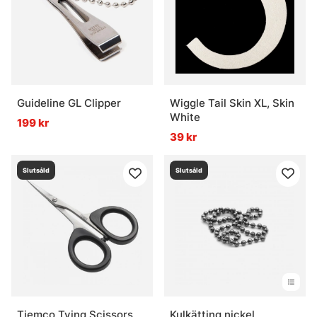
Guideline GL Clipper
Wiggle Tail Skin XL, Skin
White
199 kr
39 kr
Slutsåld
Slutsåld
Tiemco Tying Scissors
Kulkätting nickel