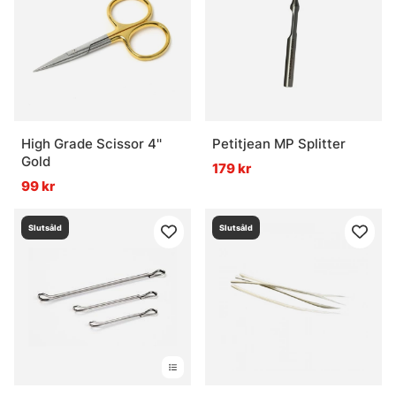
High Grade Scissor 4''
Petitjean MP Splitter
Gold
179 kr
99 kr
Slutsåld
Slutsåld