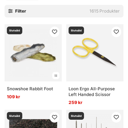
Filter
1615
Produkter
Slutsåld
Slutsåld
Snowshoe Rabbit Foot
Loon Ergo All-Purpose
Left Handed Scissor
109 kr
259 kr
Slutsåld
Slutsåld