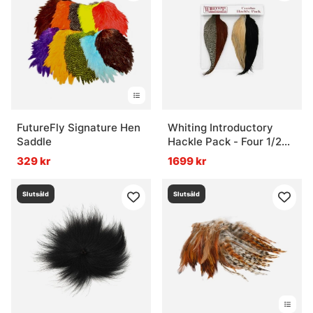
FutureFly Signature Hen
Whiting Introductory
Saddle
Hackle Pack - Four 1/2
Capes
329 kr
1699 kr
Slutsåld
Slutsåld