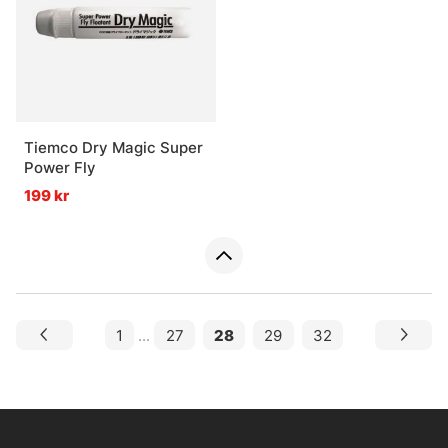
Tiemco Dry Magic Super
Power Fly
199 kr
1
...
27
28
29
32