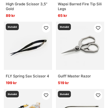
High Grade Scissor 3,5''
Wapsi Barred Fire Tip Sili
Gold
Legs
89 kr
65 kr
Slutsåld
Slutsåld
FLY Spring Sax Scissor 4
Gulff Master Razor
199 kr
519 kr
Slutsåld
Slutsåld