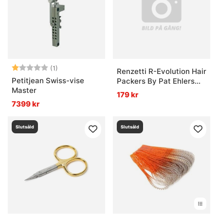
Betyg:
1.0 utav 5 stjärnor
(1)
Renzetti R-Evolution Hair
Petitjean Swiss-vise
Packers By Pat Ehlers
Master
Medium #10 - #6
179 kr
7399 kr
Slutsåld
Slutsåld