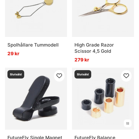
Spolhållare Tummodell
High Grade Razor
Scissor 4,5 Gold
29 kr
279 kr
Slutsåld
Slutsåld
FutureFly Single Magnet
FutureFly Balance