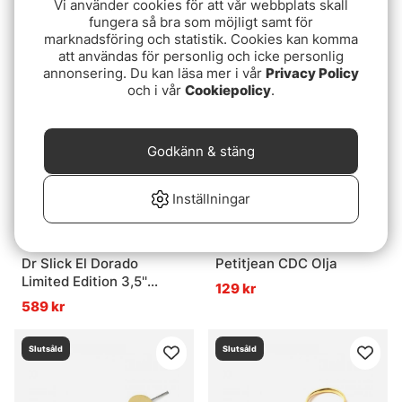
Vi använder cookies för att vår webbplats skall
Silver Fox XL - Black
Dr Slick Hair Scissors
fungera så bra som möjligt samt för
69 kr
199 kr
marknadsföring och statistik. Cookies kan komma
att användas för personlig och icke personlig
annonsering. Du kan läsa mer i vår
Privacy Policy
Slutsåld
Slutsåld
och i vår
Cookiepolicy
.
Godkänn & stäng
Inställningar
Dr Slick El Dorado
Petitjean CDC Olja
Limited Edition 3,5''
129 kr
Arrow Scissor
589 kr
Slutsåld
Slutsåld