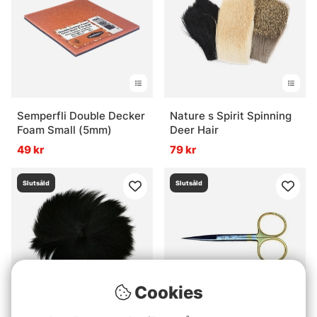
Semperfli Double Decker
Nature s Spirit Spinning
Foam Small (5mm)
Deer Hair
49 kr
79 kr
Slutsåld
Slutsåld
Cookies