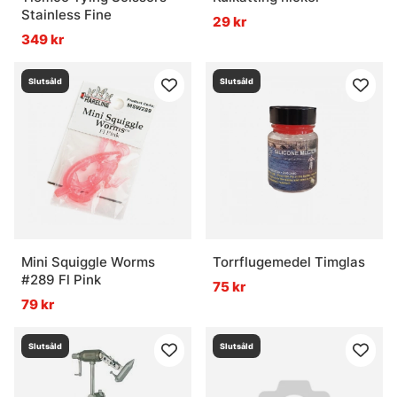
Stainless Fine
29 kr
349 kr
Slutsåld
Slutsåld
Mini Squiggle Worms
Torrflugemedel Timglas
#289 Fl Pink
75 kr
79 kr
Slutsåld
Slutsåld