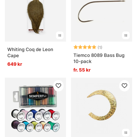
Betyg:
5.0 utav 5 stjär
(1)
Whiting Coq de Leon
Tiemco 8089 Bass Bug
Cape
10-pack
649 kr
fr. 55 kr