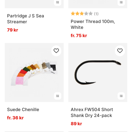
Betyg:
3.0 utav 5 stjär
(1)
Partridge J S Sea
Power Thread 100m,
Streamer
White
79 kr
fr. 75 kr
Suede Chenille
Ahrex FW504 Short
Shank Dry 24-pack
fr. 36 kr
89 kr