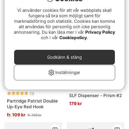
Ahrex FW570 Dry Long
Strung Fuzzy Fiber -
Vi använder cookies för att vår webbplats skall
Krok 24-pack
Neon Yellow
fungera så bra som möjligt samt för
marknadsföring och statistik. Cookies kan komma
89 kr
65 kr
att användas för personlig och icke personlig
annonsering. Du kan läsa mer i vår
Privacy Policy
och i vår
Cookiepolicy
.
Godkänn & stäng
Inställningar
Betyg:
5.0 utav 5 stjärnor
(1)
SLF Dispenser - Prism #2
Partridge Patriot Double
179 kr
Up-Eye Red Hook
fr. 109 kr
fr. 109 kr