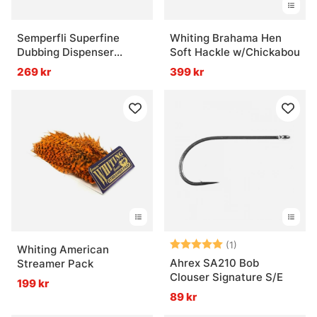
Semperfli Superfine
Whiting Brahama Hen
Dubbing Dispenser
Soft Hackle w/Chickabou
Natural
269 kr
399 kr
Betyg:
5.0 utav 5 stjär
(1)
Whiting American
Ahrex SA210 Bob
Streamer Pack
Clouser Signature S/E
199 kr
89 kr