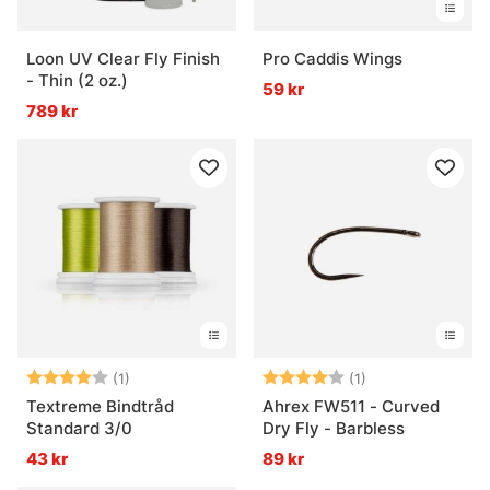
Loon UV Clear Fly Finish
Pro Caddis Wings
- Thin (2 oz.)
59 kr
789 kr
Betyg:
4.0 utav 5 stjärnor
Betyg:
4.0 utav 5 stjär
(1)
(1)
Textreme Bindtråd
Ahrex FW511 - Curved
Standard 3/0
Dry Fly - Barbless
43 kr
89 kr