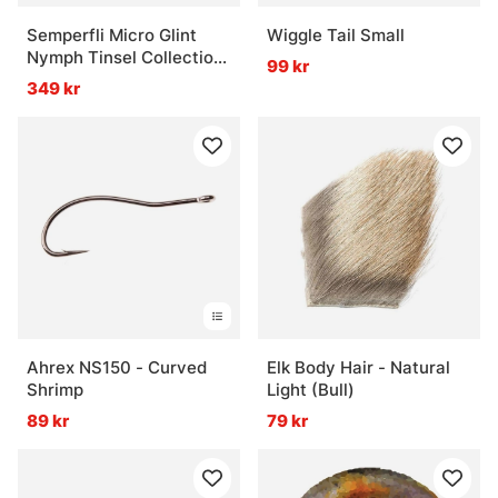
Semperfli Micro Glint
Wiggle Tail Small
Nymph Tinsel Collection
99 kr
Attractor Colors
349 kr
Ahrex NS150 - Curved
Elk Body Hair - Natural
Shrimp
Light (Bull)
89 kr
79 kr