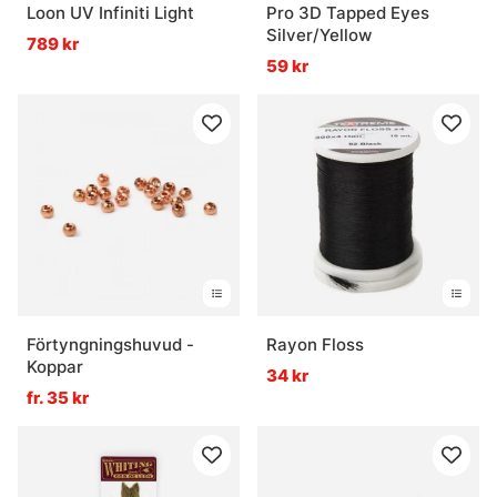
Loon UV Infiniti Light
Pro 3D Tapped Eyes
Silver/Yellow
789 kr
59 kr
Förtyngningshuvud -
Rayon Floss
Koppar
34 kr
fr. 35 kr