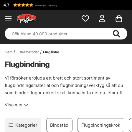
Fri frakt över 699 kr!
Hem
Fiskemetoder
Flugfiske
Flugbindning
Vi försöker erbjuda ett brett och stort sortiment av
flugbindningsmaterial och flugbindningsverktyg så att du
som binder flugor enkelt skall kunna hitta det du letar efter
på ett och samma ställe. Hos oss hittar du allt från bindstäd
Visa mer
till den minsta fjädern.
Kategorier
Bindstäd
Flugbindningskrok