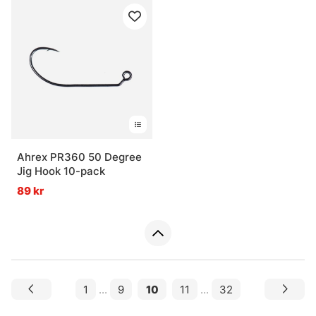
Ahrex PR360 50 Degree
Jig Hook 10-pack
89 kr
1
...
9
10
11
...
32