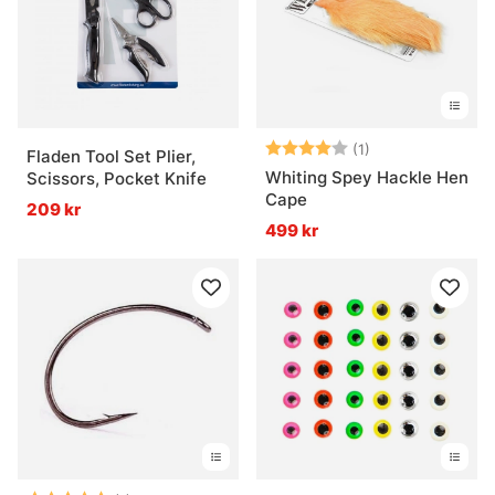
Betyg:
4.0 utav 5 stjär
(1)
Fladen Tool Set Plier,
Whiting Spey Hackle Hen
Scissors, Pocket Knife
Cape
209 kr
499 kr