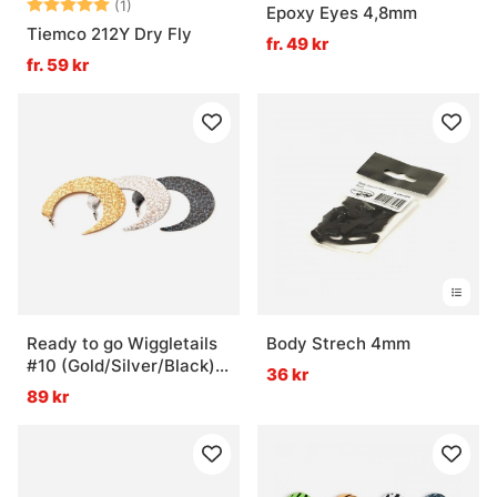
Betyg:
5.0 utav 5 stjärnor
(1)
Epoxy Eyes 4,8mm
Tiemco 212Y Dry Fly
fr. 49 kr
fr. 59 kr
Ready to go Wiggletails
Body Strech 4mm
#10 (Gold/Silver/Black)
36 kr
XXL
89 kr