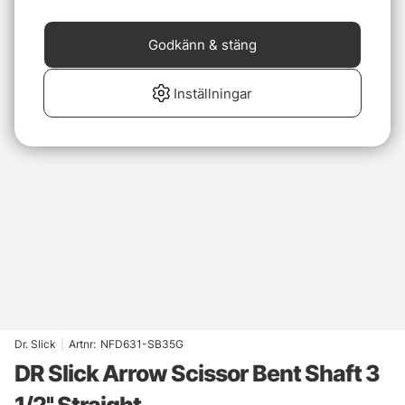
Godkänn & stäng
Inställningar
Dr. Slick
|
Artnr:
NFD631-SB35G
DR Slick Arrow Scissor Bent Shaft 3
1/2'' Straight