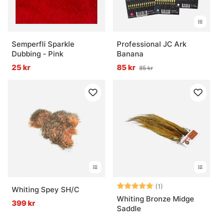
Semperfli Sparkle
Professional JC Ark
Dubbing - Pink
Banana
25 kr
85 kr
85 kr
Betyg:
5.0 utav 5 stjär
(1)
Whiting Spey SH/C
Whiting Bronze Midge
399 kr
Saddle