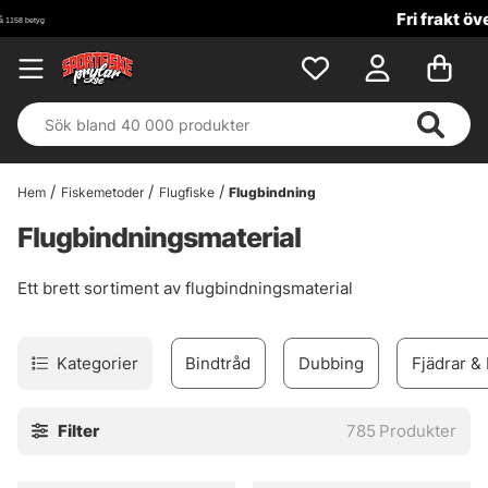
Fri frakt över 699 kr!
Hem
Fiskemetoder
Flugfiske
Flugbindning
Flugbindningsmaterial
Ett brett sortiment av flugbindningsmaterial
Kategorier
Bindtråd
Dubbing
Fjädrar &
Filter
785
Produkter