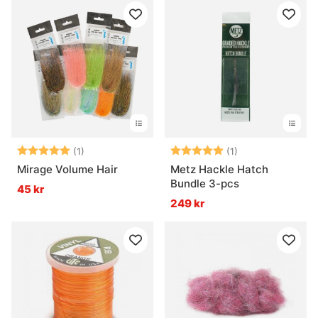
Betyg:
5.0 utav 5 stjärnor
Betyg:
5.0 utav 5 stjär
(1)
(1)
Mirage Volume Hair
Metz Hackle Hatch
Bundle 3-pcs
45 kr
249 kr