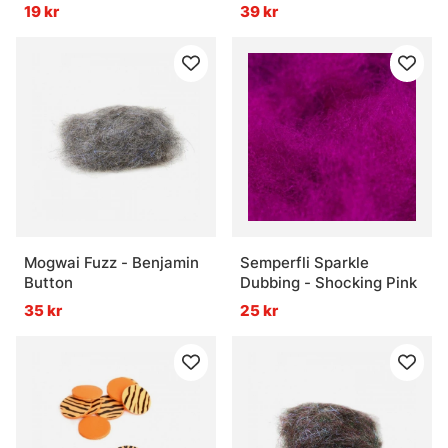
Orange
19 kr
39 kr
Mogwai Fuzz - Benjamin
Semperfli Sparkle
Button
Dubbing - Shocking Pink
35 kr
25 kr