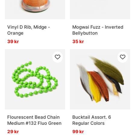
Vinyl D Rib, Midge -
Mogwai Fuzz - lnverted
Orange
Bellybutton
39 kr
35 kr
Flourescent Bead Chain
Bucktail Assort. 6
Medium #132 Fluo Green
Regular Colors
29 kr
99 kr