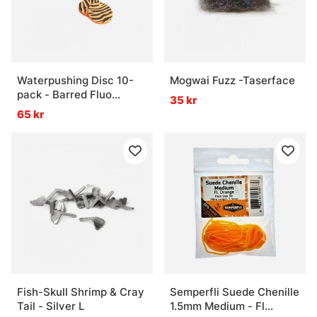
Waterpushing Disc 10-
Mogwai Fuzz -Taserface
pack - Barred Fluo
35 kr
Orange
65 kr
Fish-Skull Shrimp & Cray
Semperfli Suede Chenille
Tail - Silver L
1.5mm Medium - Fl