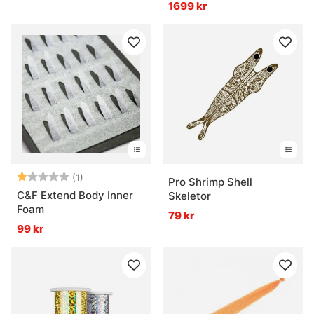
1699 kr
Betyg:
1.0 utav 5 stjärnor
(1)
Pro Shrimp Shell
C&F Extend Body Inner
Skeletor
Foam
79 kr
99 kr