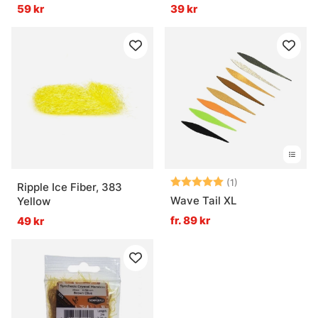
Orange
59 kr
39 kr
Betyg:
5.0 utav 5 stjär
(1)
Ripple Ice Fiber, 383
Wave Tail XL
Yellow
fr. 89 kr
49 kr