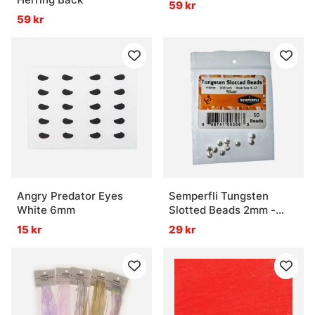
59 kr
59 kr
Angry Predator Eyes
Semperfli Tungsten
White 6mm
Slotted Beads 2mm -
Silver
15 kr
29 kr