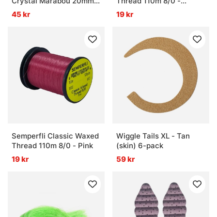
Crystal Marabou 20mm -
Thread 110m 8/0 -
Copper Brown
Orange
45 kr
19 kr
Semperfli Classic Waxed
Wiggle Tails XL - Tan
Thread 110m 8/0 - Pink
(skin) 6-pack
19 kr
59 kr