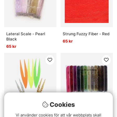
Lateral Scale - Pearl
Strung Fuzzy Fiber - Red
Black
65 kr
65 kr
Cookies
Betyg:
5.0 utav 5 stjärnor
(1)
Semperfli Ice Dubbing
Vi använder cookies för att vår webbplats skall
Double Tails XL