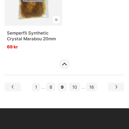
Semperfli Synthetic
Crystal Marabou 20mm
69 kr
1
...
8
9
10
...
16