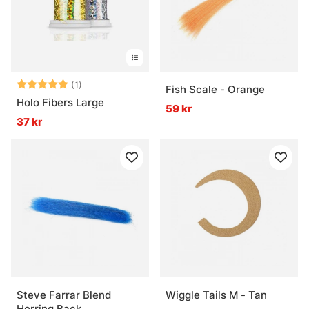
Betyg:
5.0 utav 5 stjärnor
(1)
Fish Scale - Orange
Holo Fibers Large
59 kr
37 kr
Steve Farrar Blend
Wiggle Tails M - Tan
Herring Back