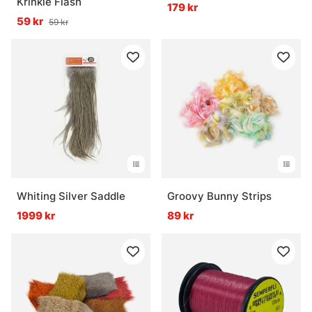
Krinkle Flash
179 kr
59 kr
59 kr
Whiting Silver Saddle
Groovy Bunny Strips
1999 kr
89 kr