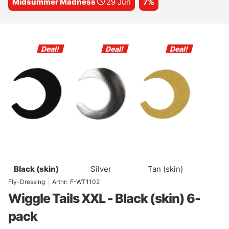
Midsummer Madness
29 Jun
7%
Black (skin)
Silver
Tan (skin)
Fly-Dressing
|
Artnr:
F-WT1102
Wiggle Tails XXL - Black (skin) 6-
pack