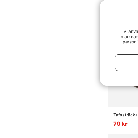
Vi anvä
marknads
personl
Tafssträcka
79 kr