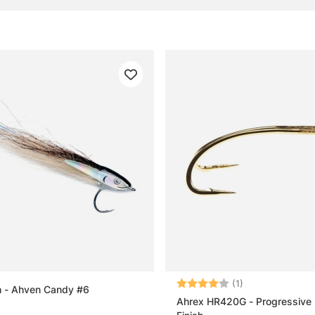
ke
e
gor om fiskemetoder
iskemetoder?
vsfiske?
Betyg:
4.0 utav 5 stjär
ollingfiske?
(1)
h - Ahven Candy #6
Ahrex HR420G - Progressive 