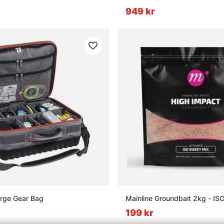
949 kr
arge Gear Bag
Mainline Gr
199 kr