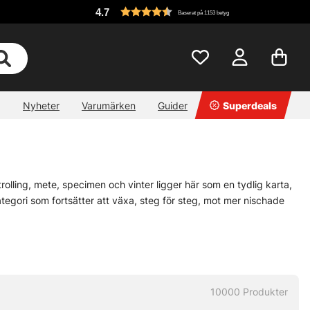
4.7
Baserat på 1153 betyg
Nyheter
Varumärken
Guider
Superdeals
olling, mete, specimen och vinter ligger här som en tydlig karta,
 kategori som fortsätter att växa, steg för steg, mot mer nischade
nära jakt på kraftfulla arter till ett stilla vinterpass genom isen.
 tid och huvudbry, och ibland är det precis det som gör skillnad.
et, säg gärna till. Nya spår kan vara lite luriga att fånga in,
10000
Produkter