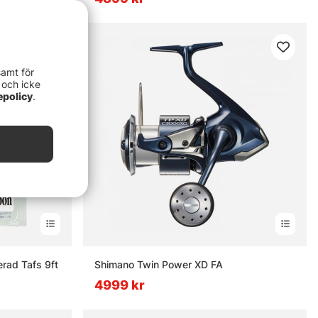
samt för
 och icke
epolicy
.
rad Tafs 9ft
Shimano Twin Power XD FA
4999 kr