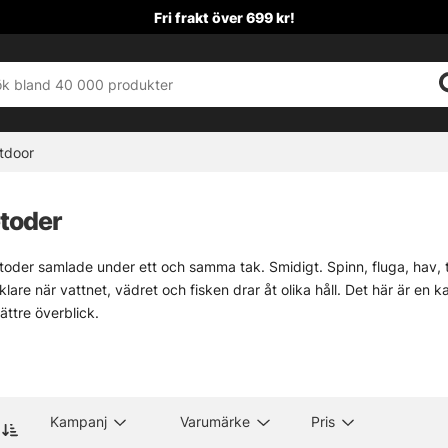
Fri frakt över 699 kr!
tdoor
toder
toder samlade under ett och samma tak. Smidigt. Spinn, fluga, hav, tr
nklare när vattnet, vädret och fisken drar åt olika håll. Det här är en
ttre överblick.
 sällan överallt. Därför blir rätt spår viktigt när målet är allt från kust
 säsong, plats och hur fisken beter sig just då. Det brukar spara både
 underkategorierna här nedan. Och har någon metod saknats i sortiment
 lösa sig.
Kampanj
Varumärke
Pris