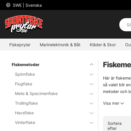
 SWE 
| Svenska
Fiskeprylar
Marinelektronik & Båt
Kläder & Skor
Ou
Fiskeme
Fiskemetoder
Spinnfiske
Här är fiskeme
Flugfiske
så valet blir e
metoder och bä
Mete & Specimenfiske
En metod passar
Trollingfiske
Visa mer
Välj väg efter
Utforska gärna
Havsfiske
men det brukar
Vinterfiske
Sortera
efter