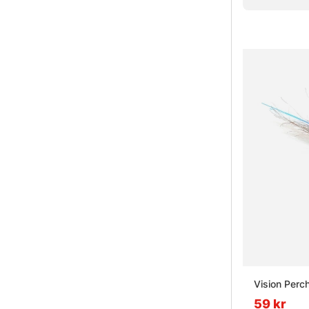
» Havsfiske
» Trollingfis
» Vinterfisk
Vanliga frå
Vad är f
Vad är ha
Vad är tr
Vision Perc
59 kr