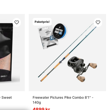
Paketpris!
oundbait 2kg - ISO Sweet
Freewater Pictures Pike Combo 8'1'' -
140g
4899 kr