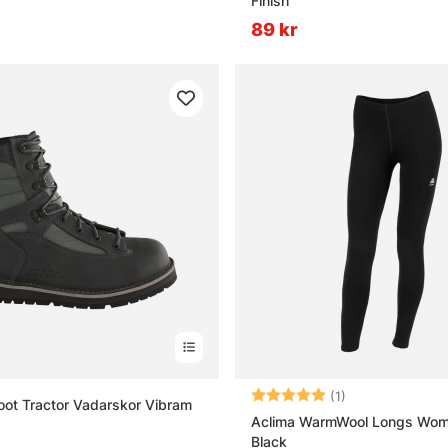
Finish
nterfiske?
89 kr
Betyg:
5.0 utav 5 stjär
(1)
oot Tractor Vadarskor Vibram
Aclima WarmWool Longs Wom
Black