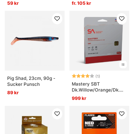
59 kr
fr. 105 kr
Betyg:
4.0 utav 5 stjär
(1)
Pig Shad, 23cm, 90g -
Mastery SBT
Sucker Punsch
Dk.Willow/Orange/Dk.Willow
89 kr
tip WF
999 kr