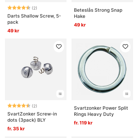
Betyg:
4.5 utav 5 stjärnor
(2)
Beteslås Strong Snap
Darts Shallow Screw, 5-
Hake
pack
49 kr
49 kr
Betyg:
4.5 utav 5 stjärnor
(2)
Svartzonker Power Split
SvartZonker Screw-in
Rings Heavy Duty
dots (3pack) BLY
fr. 119 kr
fr. 35 kr