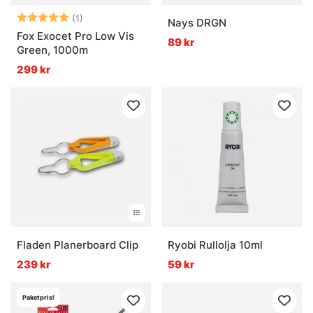
Betyg:
5.0 utav 5 stjärnor
(1)
Nays DRGN
Fox Exocet Pro Low Vis
89 kr
Green, 1000m
299 kr
Fladen Planerboard Clip
Ryobi Rullolja 10ml
239 kr
59 kr
Paketpris!