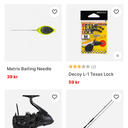
Betyg:
3.0 utav 5 stjär
(2)
Matrix Baiting Needle
Decoy L-1 Texas Lock
39 kr
59 kr