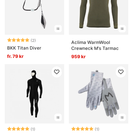
Vad är fiskemetoder?
Vad är havsfiske?
Betyg:
5.0 utav 5 stjärnor
(2)
Aclima WarmWool
Vad är trollingfiske?
BKK Titan Diver
Crewneck M's Tarmac
fr. 79 kr
959 kr
Vad är vinterfiske?
Betyg:
5.0 utav 5 stjärnor
Betyg:
5.0 utav 5 stjär
(1)
(1)