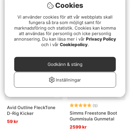
Cookies
Vi använder cookies för att vår webbplats skall
Abu Garcia Beast Pro2
Wiggler Quick Snap Stl. 1
fungera så bra som möjligt samt för
Jerkbait Casting
marknadsföring och statistik. Cookies kan komma
25 kr
att användas för personlig och icke personlig
2449 kr
annonsering. Du kan läsa mer i vår
Privacy Policy
och i vår
Cookiepolicy
.
Godkänn & stäng
Inställningar
Betyg:
5.0 utav 5 stjär
(5)
Avid Outline FleckTone
Simms Freestone Boot
D-Rig Kicker
Gummisula Gunmetal
59 kr
2599 kr