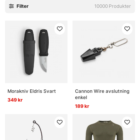
Filter
10000
Produkter
och hur fisken beter sig just då. Det brukar spara både tid
och huvudbry, och ibland är det precis det som gör
skillnad.
Utforska gärna underkategorierna här nedan. Och har
någon metod saknats i sortimentet, säg gärna till. Nya spår
kan vara lite luriga att fånga in, men det brukar lösa sig.
» Havsfiske
» Trollingfiske
Morakniv Eldris Svart
Cannon Wire avslutning
enkel
349 kr
» Vinterfiske
189 kr
Vanliga frågor om fiskemetoder