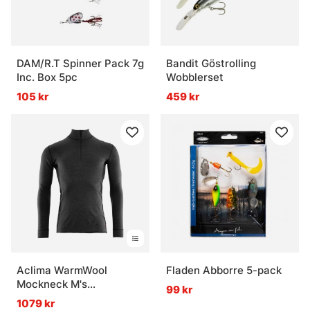
DAM/R.T Spinner Pack 7g
Bandit Göstrolling
Inc. Box 5pc
Wobblerset
105 kr
459 kr
Aclima WarmWool
Fladen Abborre 5-pack
Mockneck M's
99 kr
Marengo/Jet Black
1079 kr