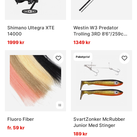
Shimano Ultegra XTE
Westin W3 Predator
14000
Trolling 3RD 8'6''/259cm
H 60-180G 2Sec
1999 kr
1349 kr
Paketpris!
Fluoro Fiber
SvartZonker McRubber
Junior Med Stinger
fr. 59 kr
189 kr