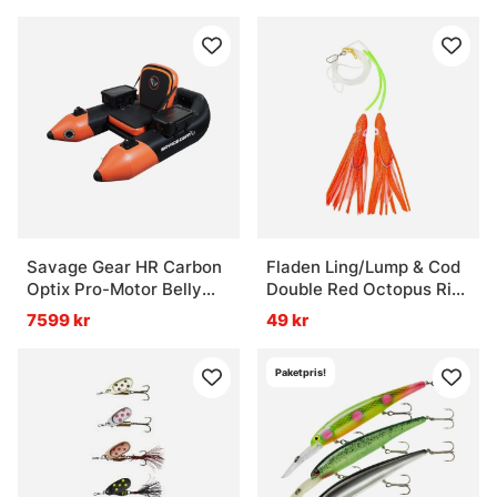
Savage Gear HR Carbon
Fladen Ling/Lump & Cod
Optix Pro-Motor Belly
Double Red Octopus Rig
Boat
7/0 1.0mm
7599 kr
49 kr
Paketpris!