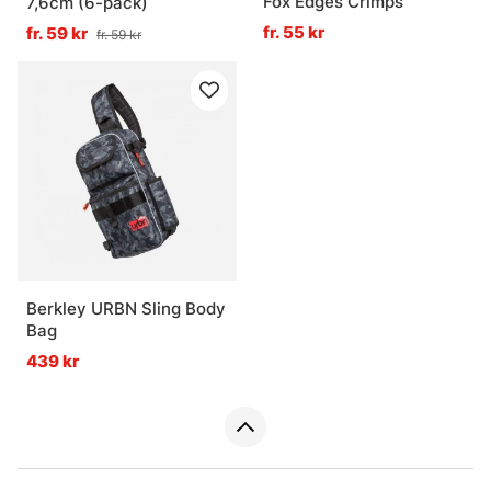
Fox Edges Crimps
7,6cm (6-pack)
fr. 55 kr
fr. 59 kr
fr. 59 kr
Berkley URBN Sling Body
Bag
439 kr