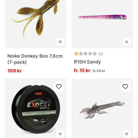
Betyg:
1.0 utav 5 stjärn
(1)
Noike Donkey Boo 7,6cm
IFISH Sandy
(7-pack)
fr. 15 kr
109 kr
fr. 15 kr