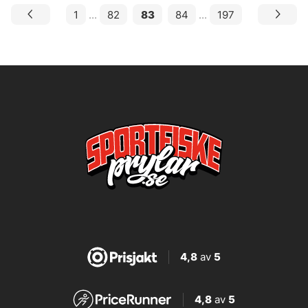
1
...
82
83
84
...
197
4,8
av
5
4,8
av
5