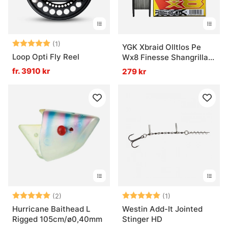
Betyg:
5.0 utav 5 stjärnor
(1)
YGK Xbraid Olltlos Pe
Loop Opti Fly Reel
Wx8 Finesse Shangrilla
100M
fr. 3910 kr
279 kr
Betyg:
5.0 utav 5 stjärnor
Betyg:
5.0 utav 5 stjär
(2)
(1)
Hurricane Baithead L
Westin Add-It Jointed
Rigged 105cm/ø0,40mm
Stinger HD