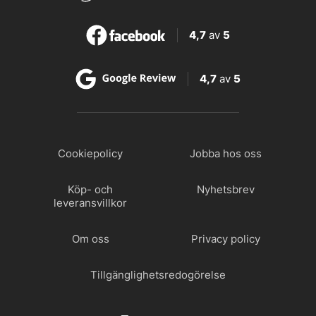
4,7
av
5
4,7
av
5
Cookiepolicy
Jobba hos oss
Köp- och
Nyhetsbrev
leveransvillkor
Om oss
Privacy policy
Tillgänglighetsredogörelse