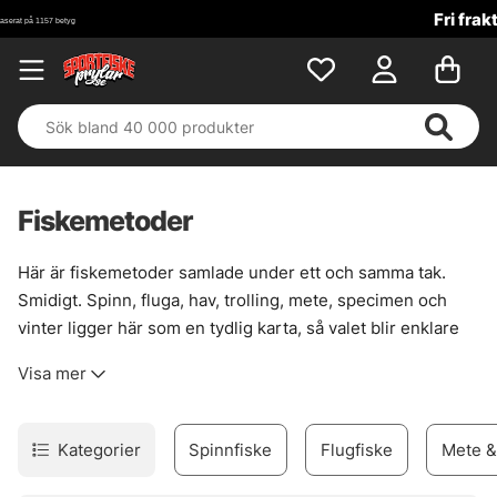
Fri frakt över 699 kr!
Fiskemetoder
Här är fiskemetoder samlade under ett och samma tak.
Smidigt. Spinn, fluga, hav, trolling, mete, specimen och
vinter ligger här som en tydlig karta, så valet blir enklare
när vattnet, vädret och fisken drar åt olika håll. Det här är
Visa mer
en kategori som fortsätter att växa, steg för steg, mot mer
nischade metoder och bättre överblick.
En metod passar sällan överallt. Därför blir rätt spår viktigt
Kategorier
Spinnfiske
Flugfiske
Mete &
när målet är allt från kustnära jakt på kraftfulla arter till ett
stilla vinterpass genom isen. Välj väg efter säsong, plats