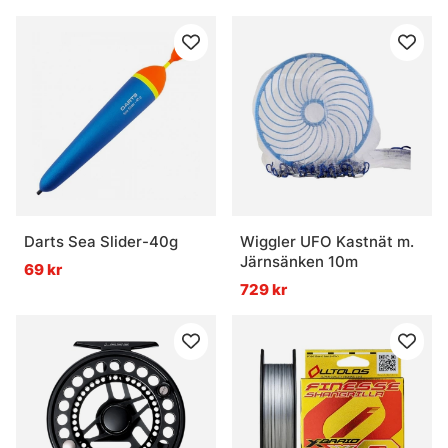
Darts Sea Slider-40g
Wiggler UFO Kastnät m.
Järnsänken 10m
69 kr
729 kr