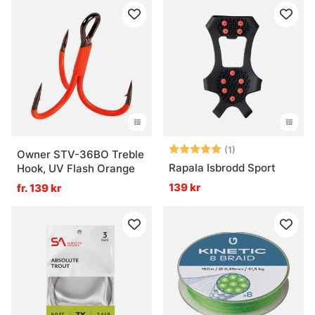
Betyg:
5.0 utav 5 stjär
(1)
Owner STV-36BO Treble
Rapala Isbrodd Sport
Hook, UV Flash Orange
139 kr
fr. 139 kr