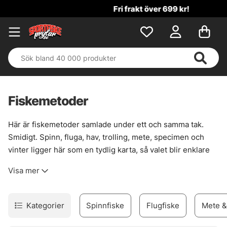
Fri frakt över 699 kr!
Fiskemetoder
Här är fiskemetoder samlade under ett och samma tak.
Smidigt. Spinn, fluga, hav, trolling, mete, specimen och
vinter ligger här som en tydlig karta, så valet blir enklare
när vattnet, vädret och fisken drar åt olika håll. Det här är
Visa mer
en kategori som fortsätter att växa, steg för steg, mot mer
nischade metoder och bättre överblick.
En metod passar sällan överallt. Därför blir rätt spår viktigt
Kategorier
Spinnfiske
Flugfiske
Mete &
när målet är allt från kustnära jakt på kraftfulla arter till ett
stilla vinterpass genom isen. Välj väg efter säsong, plats