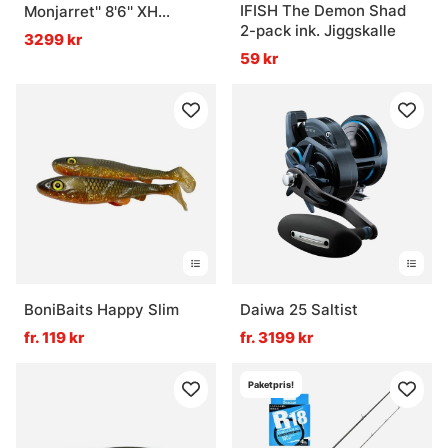
IFISH The Demon Shad
Monjarret'' 8'6'' XH
2-pack ink. Jiggskalle
-200g, 2 pcs
3299 kr
59 kr
BoniBaits Happy Slim
Daiwa 25 Saltist
fr. 119 kr
fr. 3199 kr
Paketpris!