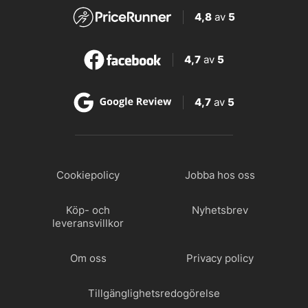
4,8
av
5
4,7
av
5
4,7
av
5
Cookiepolicy
Jobba hos oss
Köp- och
Nyhetsbrev
leveransvillkor
Om oss
Privacy policy
Tillgänglighetsredogörelse