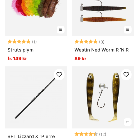
Vad är fiskemetoder?
Vad är havsfiske?
Betyg:
5.0 utav 5 stjärnor
Betyg:
5.0 utav 5 stjär
(1)
(3)
Struts plym
Westin Ned Worm R 'N R
Vad är trollingfiske?
fr. 149 kr
89 kr
Vad är vinterfiske?
Betyg:
4.4 utav 5 stjä
(12)
BFT Lizzard X ''Pierre