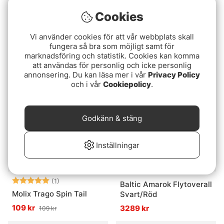
Cookies
Betyg:
3.7 utav 5 stjärnor
Betyg:
1.0 utav 5 stjärn
(3)
(1)
Fladen Vantage Predator
Westin Crecraw Slim R 'N
Vi använder cookies för att vår webbplats skall
Haspel
R
fungera så bra som möjligt samt för
marknadsföring och statistik. Cookies kan komma
fr. 559 kr
79 kr
att användas för personlig och icke personlig
annonsering. Du kan läsa mer i vår
Privacy Policy
och i vår
Cookiepolicy
.
Godkänn & stäng
Inställningar
Betyg:
5.0 utav 5 stjärnor
(1)
Baltic Amarok Flytoverall
Molix Trago Spin Tail
Svart/Röd
109 kr
3289 kr
109 kr