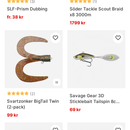
Betyg:
5.0 utav 5 stjärnor
Betyg:
5.0 utav 5 stjär
(3)
(1)
SLF-Prism Dubbing
Söder Tackle Scout Braid
x8 3000m
fr. 38 kr
1799 kr
Betyg:
5.0 utav 5 stjärnor
(2)
Savage Gear 3D
Svartzonker BigTail Twin
Sticklebait Tailspin 8cm,
(2-pack)
18g Sinking - Green
69 kr
Silver Ayu
99 kr