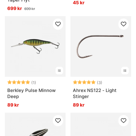
45 kr
699 kr
699 kr
Betyg:
5.0 utav 5 stjärnor
Betyg:
5.0 utav 5 stjär
(1)
(3)
Berkley Pulse Minnow
Ahrex NS122 - Light
Deep
Stinger
89 kr
89 kr