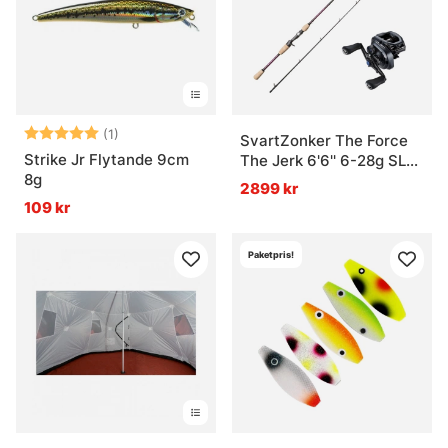
Betyg:
5.0 utav 5 stjärnor
(1)
SvartZonker The Force
Strike Jr Flytande 9cm
The Jerk 6'6'' 6-28g SLX
8g
MGL Combo
2899 kr
109 kr
Paketpris!