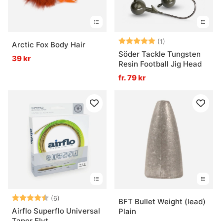
Betyg:
5.0 utav 5 stjär
(1)
Arctic Fox Body Hair
Söder Tackle Tungsten
39 kr
Resin Football Jig Head
fr. 79 kr
Betyg:
4.8 utav 5 stjärnor
(6)
BFT Bullet Weight (lead)
Airflo Superflo Universal
Plain
Taper Flyt