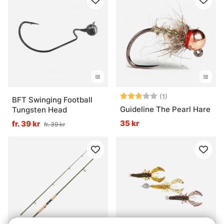
Betyg:
3.0 utav 5 stjär
(1)
BFT Swinging Football
Guideline The Pearl Hare
Tungsten Head
35 kr
fr. 39 kr
fr. 39 kr