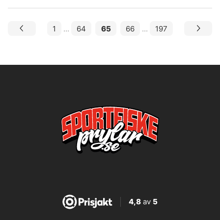
1
...
64
65
66
...
197
4,8
av
5