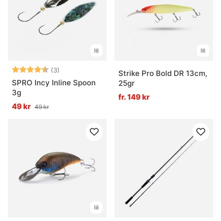
Betyg:
4.3 utav 5 stjärnor
(3)
Strike Pro Bold DR 13cm,
SPRO Incy Inline Spoon
25gr
3g
fr. 149 kr
49 kr
49 kr