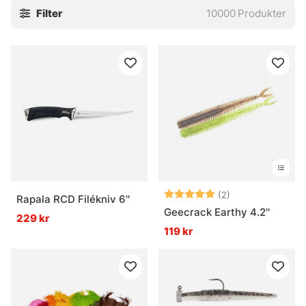
Filter
10000
Produkter
och hur fisken beter sig just då. Det brukar spara både tid
och huvudbry, och ibland är det precis det som gör
skillnad.
Utforska gärna underkategorierna här nedan. Och har
någon metod saknats i sortimentet, säg gärna till. Nya spår
kan vara lite luriga att fånga in, men det brukar lösa sig.
» Havsfiske
» Trollingfiske
Betyg:
5.0 utav 5 stjär
(2)
Rapala RCD Filékniv 6''
Geecrack Earthy 4.2''
229 kr
» Vinterfiske
119 kr
Vanliga frågor om fiskemetoder