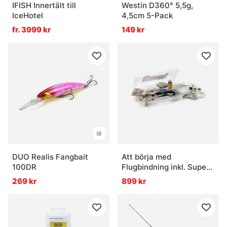
IFISH Innertält till
Westin D360° 5,5g,
IceHotel
4,5cm 5-Pack
fr. 3999 kr
149 kr
DUO Realis Fangbait
Att börja med
100DR
Flugbindning inkl. Super
A Städ
269 kr
899 kr