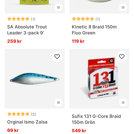
Betyg:
5.0 utav 5 stjärnor
Betyg:
5.0 utav 5 stjär
(1)
(1)
SA Absolute Trout
Kinetic 8 Braid 150m
Leader 3-pack 9'
Fluo Green
259 kr
119 kr
Betyg:
5.0 utav 5 stjärnor
(5)
Sufix 131 G-Core Braid
Orginal Ismo Zalsa
150m Grön
69 kr
549 kr