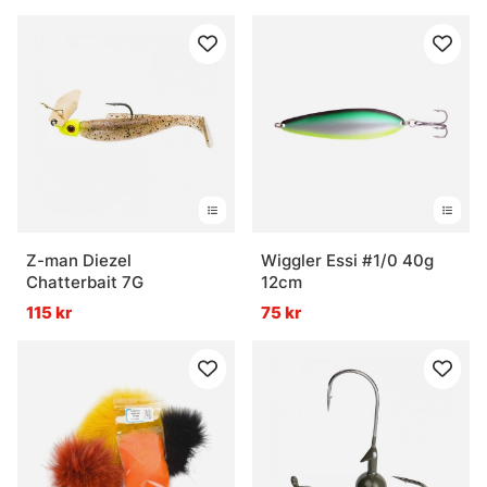
Z-man Diezel
Wiggler Essi #1/0 40g
Chatterbait 7G
12cm
115 kr
75 kr