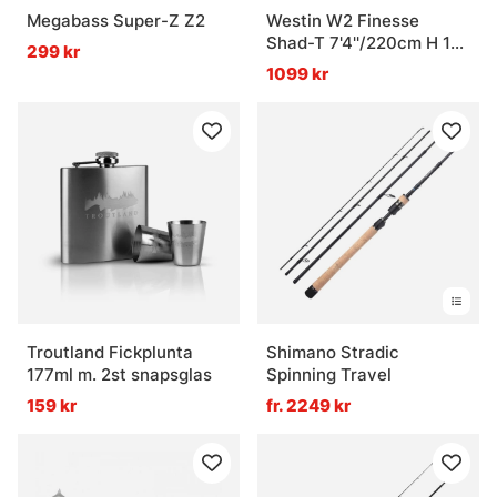
Megabass Super-Z Z2
Westin W2 Finesse
Shad-T 7'4''/220cm H 12-
299 kr
38g 2Sec
1099 kr
Troutland Fickplunta
Shimano Stradic
177ml m. 2st snapsglas
Spinning Travel
159 kr
fr. 2249 kr