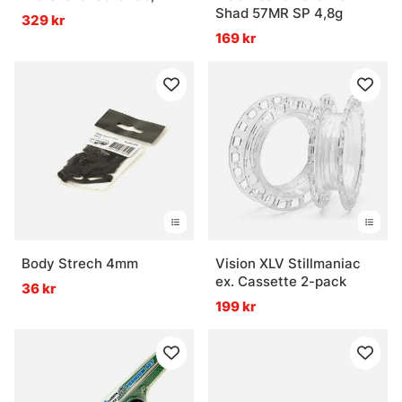
Shad 57MR SP 4,8g
329 kr
169 kr
Body Strech 4mm
Vision XLV Stillmaniac
ex. Cassette 2-pack
36 kr
199 kr