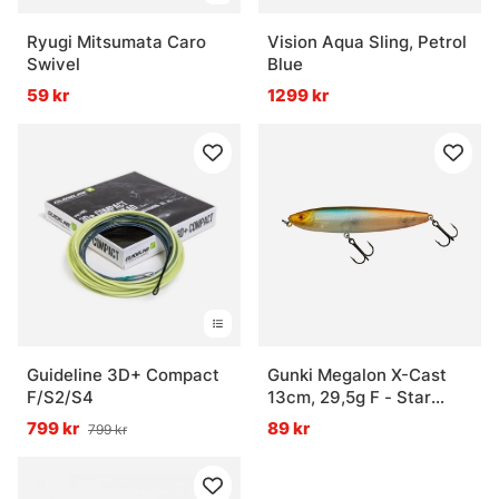
Ryugi Mitsumata Caro
Vision Aqua Sling, Petrol
Swivel
Blue
59 kr
1299 kr
Guideline 3D+ Compact
Gunki Megalon X-Cast
F/S2/S4
13cm, 29,5g F - Star
Minnow
799 kr
89 kr
799 kr