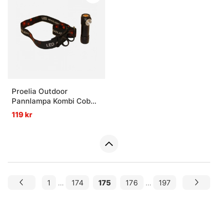
Proelia Outdoor
Pannlampa Kombi Cob
350 Lumen
119 kr
1
...
174
175
176
...
197