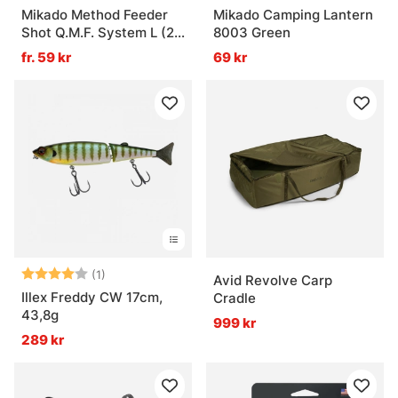
Mikado Method Feeder
Mikado Camping Lantern
Shot Q.M.F. System L (2-
8003 Green
pack)
fr. 59 kr
69 kr
Betyg:
4.0 utav 5 stjärnor
(1)
Avid Revolve Carp
Illex Freddy CW 17cm,
Cradle
43,8g
999 kr
289 kr