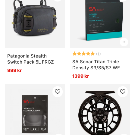
Betyg:
5.0 utav 5 stjär
(1)
Patagonia Stealth
SA Sonar Titan Triple
Switch Pack 5L FRGZ
Density S3/S5/S7 WF
999 kr
1399 kr