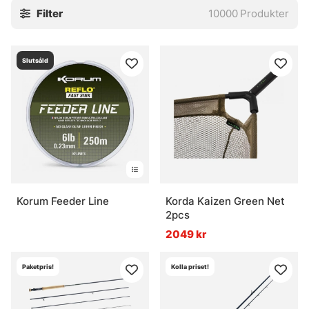
Filter
10000
Produkter
och hur fisken beter sig just då. Det brukar spara både tid
och huvudbry, och ibland är det precis det som gör
skillnad.
Slutsåld
Utforska gärna underkategorierna här nedan. Och har
någon metod saknats i sortimentet, säg gärna till. Nya spår
kan vara lite luriga att fånga in, men det brukar lösa sig.
» Havsfiske
» Trollingfiske
Korum Feeder Line
Korda Kaizen Green Net
2pcs
» Vinterfiske
2049 kr
Paketpris!
Kolla priset!
Vanliga frågor om fiskemetoder