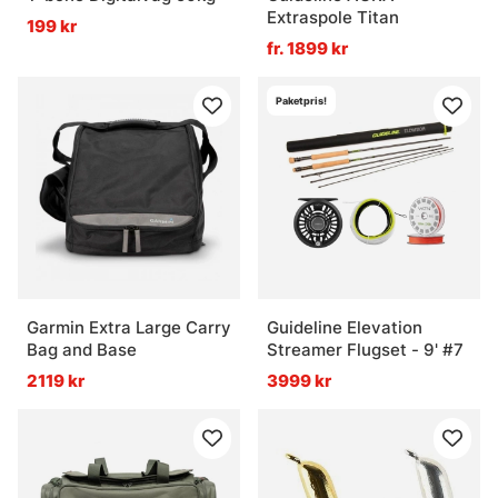
Extraspole Titan
199 kr
fr. 1899 kr
Paketpris!
Garmin Extra Large Carry
Guideline Elevation
Bag and Base
Streamer Flugset - 9' #7
2119 kr
3999 kr