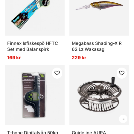
Finnex Isfiskespö HFTC
Megabass Shading-X R
Set med Balanspirk
62 Lz Wakasagi
169 kr
229 kr
T-bone Digitalvåg 50kg
Guideline AURA