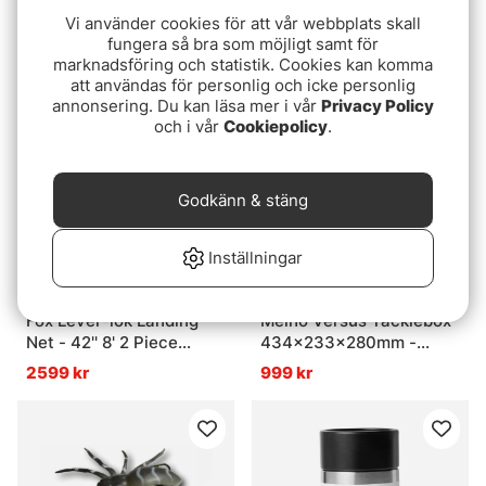
Air Ball Pop Ups
Vi använder cookies för att vår webbplats skall
999 kr
fungera så bra som möjligt samt för
119 kr
marknadsföring och statistik. Cookies kan komma
att användas för personlig och icke personlig
annonsering. Du kan läsa mer i vår
Privacy Policy
och i vår
Cookiepolicy
.
Godkänn & stäng
Inställningar
Fox Lever-lok Landing
Meiho Versus Tacklebox
Net - 42'' 8' 2 Piece
434x233x280mm -
handle
Green
2599 kr
999 kr