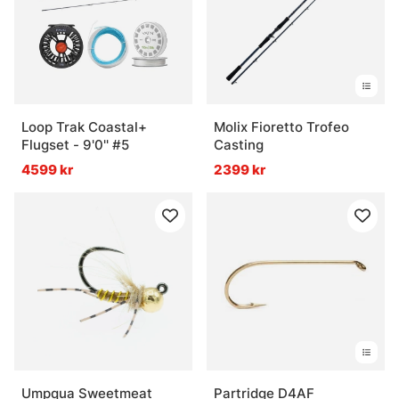
Vad är fiskemetoder?
Vad är havsfiske?
Loop Trak Coastal+
Molix Fioretto Trofeo
Vad är trollingfiske?
Flugset - 9'0'' #5
Casting
4599 kr
2399 kr
Vad är vinterfiske?
Umpqua Sweetmeat
Partridge D4AF