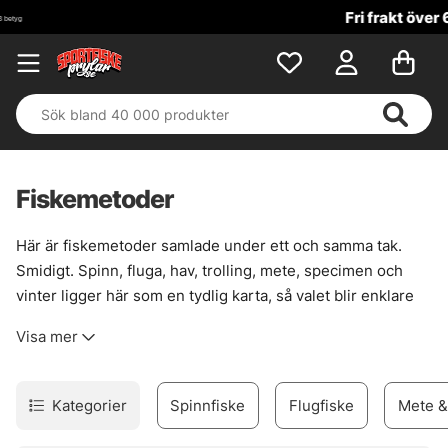
Fri frakt över 699 kr!
Fiskemetoder
Här är fiskemetoder samlade under ett och samma tak.
Smidigt. Spinn, fluga, hav, trolling, mete, specimen och
vinter ligger här som en tydlig karta, så valet blir enklare
när vattnet, vädret och fisken drar åt olika håll. Det här är
Visa mer
en kategori som fortsätter att växa, steg för steg, mot mer
nischade metoder och bättre överblick.
En metod passar sällan överallt. Därför blir rätt spår viktigt
Kategorier
Spinnfiske
Flugfiske
Mete &
när målet är allt från kustnära jakt på kraftfulla arter till ett
stilla vinterpass genom isen. Välj väg efter säsong, plats