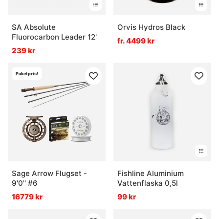
SA Absolute
Orvis Hydros Black
Fluorocarbon Leader 12'
fr. 4499 kr
239 kr
Paketpris!
Sage Arrow Flugset -
Fishline Aluminium
9'0'' #6
Vattenflaska 0,5l
16779 kr
99 kr