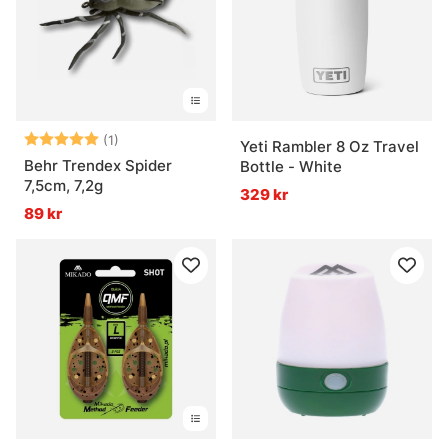
Betyg:
5.0 utav 5 stjärnor
(1)
Yeti Rambler 8 Oz Travel
Behr Trendex Spider
Bottle - White
7,5cm, 7,2g
329 kr
89 kr