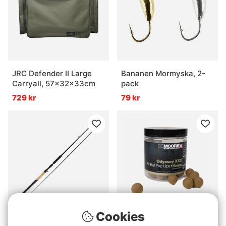
JRC Defender II Large
Bananen Mormyska, 2-
Carryall, 57x32x33cm
pack
729 kr
79 kr
Cookies
IFISH Enforcer Pike
CC Moore Odyssey XXX