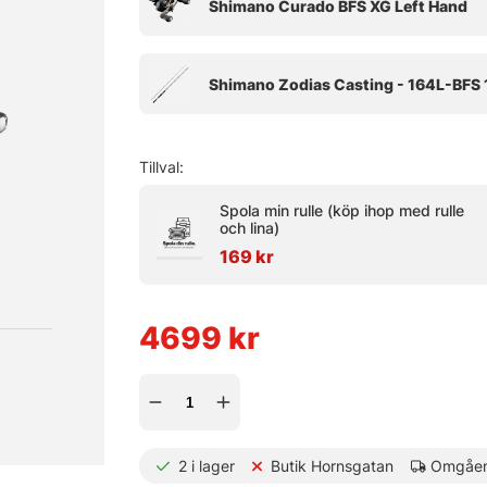
Tillval:
Spola min rulle (köp ihop med rulle
och lina)
169 kr
4699
kr
2
i lager
Butik Hornsgatan
Omgåen