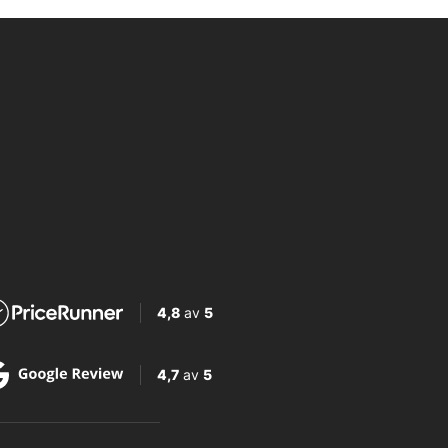
4,8
av
5
4,7
av
5