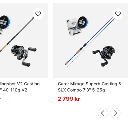
Slingshot V2 Casting
Gator Mirage Superb Casting &
'' 40-110g V2
SLX Combo 7'3'' 5-25g
r
2 799 kr