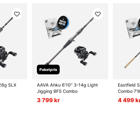
Paketpris
-28g SLX
AAVA Ahku 6'10'' 3-14g Light
Eastfield 
Jigging BFS Combo
Combo 7'9
3 799 kr
4 499 k