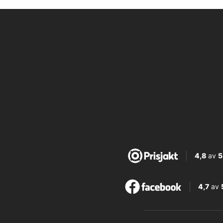
4,8
av
5
4,7
av