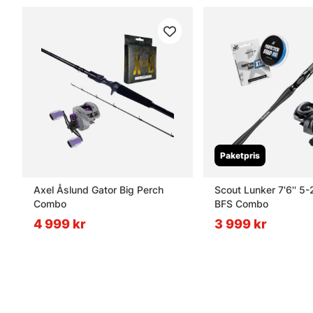
Paketpris
Axel Åslund Gator Big Perch
Scout Lunker 7'6'' 5
Combo
BFS Combo
4 999 kr
3 999 kr