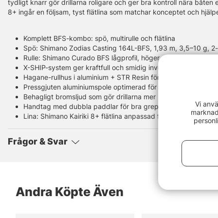
tydligt knarr gör drillarna roligare och ger bra kontroll nära båten 
8+ ingår en följsam, tyst flätlina som matchar konceptet och hjäl
Komplett BFS-kombo: spö, multirulle och flätlina
Spö: Shimano Zodias Casting 164L-BFS, 1,93 m, 3,5–10 g, 2-
Rulle: Shimano Curado BFS lågprofil, höger eller vänster vev
X-SHIP-system ger kraftfull och smidig invevning
Hagane-rullhus i aluminium + STR Resin för stabilitet och låg 
Pressgjuten aluminiumspole optimerad för lätta beten
Behagligt bromsljud som gör drillarna mer kontrollerade
Vi anvä
Handtag med dubbla paddlar för bra grepp och balans
marknads
Lina: Shimano Kairiki 8+ flätlina anpassad för finessefiske
personl
Frågor & Svar
Andra Köpte Även