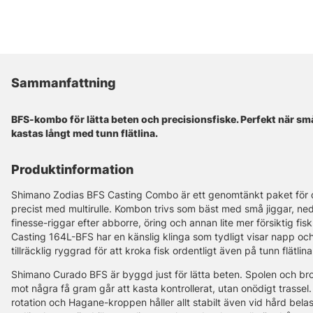
Sammanfattning
BFS-kombo för lätta beten och precisionsfiske. Perfekt när små
kastas långt med tunn flätlina.
Produktinformation
Shimano Zodias BFS Casting Combo är ett genomtänkt paket för den
precist med multirulle. Kombon trivs som bäst med små jiggar, ned-
finesse-riggar efter abborre, öring och annan lite mer försiktig f
Casting 164L-BFS har en känslig klinga som tydligt visar napp o
tillräcklig ryggrad för att kroka fisk ordentligt även på tunn flätlina
Shimano Curado BFS är byggd just för lätta beten. Spolen och bro
mot några få gram går att kasta kontrollerat, utan onödigt trassel
rotation och Hagane-kroppen håller allt stabilt även vid hård be