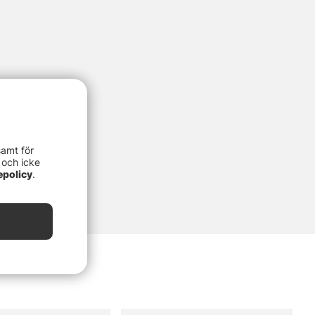
samt för
 och icke
epolicy
.