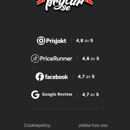
4,8
av
5
4,8
av
5
4,7
av
5
4,7
av
5
Cookiepolicy
Jobba hos oss