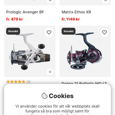
Prologic Avenger BF
Matrix Ethos XR
fr. 479 kr
fr. 1149 kr
Slutsåld
Slutsåld
Betyg:
5.0 utav 5 stjärnor
(1)
Daiwa 21 Ballistic MQ LT
Shimano Stradic GTM-
4000D-C
RC
Cookies
1799 kr
1399 kr
Vi använder cookies för att vår webbplats skall
fungera så bra som möjligt samt för
Slutsåld
Slutsåld