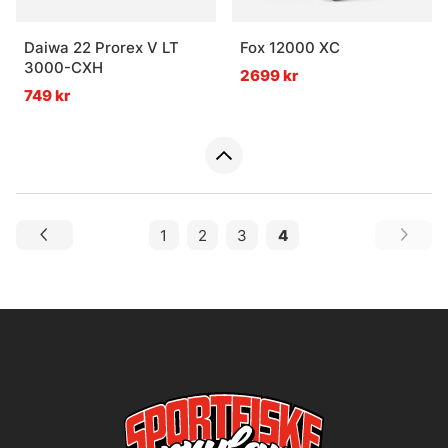
Daiwa 22 Prorex V LT
Fox 12000 XC
3000-CXH
2699 kr
749 kr
1
2
3
4