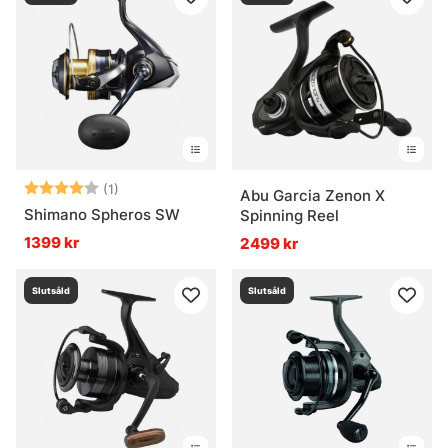
Betyg:
4.0 utav 5 stjärnor
(1)
Abu Garcia Zenon X
Shimano Spheros SW
Spinning Reel
1399 kr
2499 kr
Slutsåld
Slutsåld