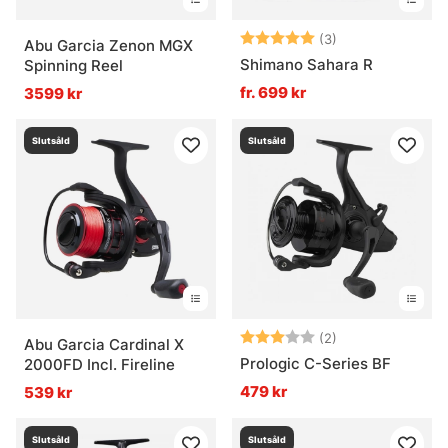
Betyg:
5.0 utav 5 stjär
(3)
Abu Garcia Zenon MGX
Shimano Sahara R
Spinning Reel
fr. 699 kr
3599 kr
Slutsåld
Slutsåld
Betyg:
3.0 utav 5 stjär
(2)
Abu Garcia Cardinal X
Prologic C-Series BF
2000FD Incl. Fireline
479 kr
539 kr
Slutsåld
Slutsåld