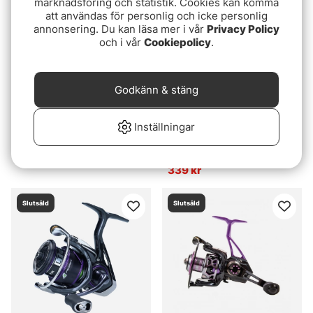
marknadsföring och statistik. Cookies kan komma
att användas för personlig och icke personlig
annonsering. Du kan läsa mer i vår
Privacy Policy
och i vår
Cookiepolicy
.
Godkänn & stäng
Inställningar
Shimano Stradic CI4+ RA
Fladen Maxximus
Furvux-8 UL
2399 kr
339 kr
Slutsåld
Slutsåld