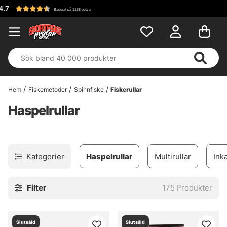
Fri frakt över 699
Hem
Fiskemetoder
Spinnfiske
Fiskerullar
Haspelrullar
Kategorier
Haspelrullar
Multirullar
Ink
Filter
175
Produkter
Slutsåld
Slutsåld