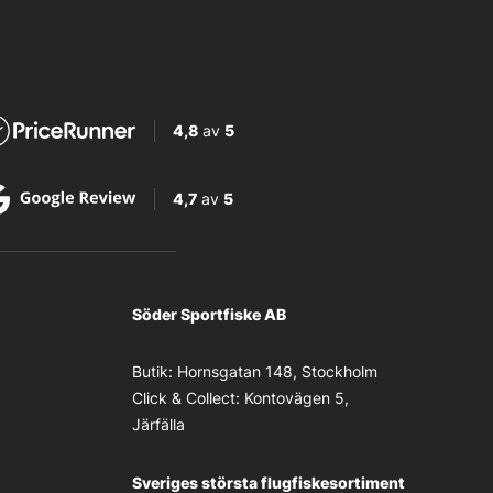
4,8
av
5
4,7
av
5
Söder Sportfiske AB
Butik:
Hornsgatan 148, Stockholm
Click & Collect:
Kontovägen 5,
Järfälla
Sveriges största flugfiskesortiment