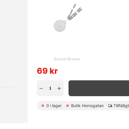
Gravel Brown
69
kr
0
i lager
Butik Hornsgatan
Tillfällig