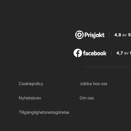
4,8
av
5
4,7
av
Cookiepolicy
Jobba hos oss
Nyhetsbrev
Om oss
Tillgänglighetsredogörelse