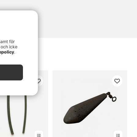
samt för
 och icke
epolicy
.