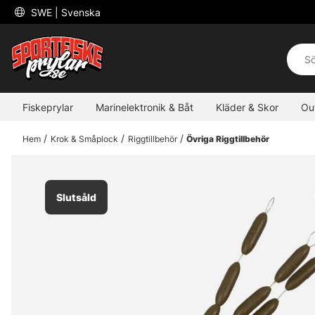
 SWE 
| Svenska
Fiskeprylar
Marinelektronik & Båt
Kläder & Skor
Ou
Hem
Krok & Småplock
Riggtillbehör
Övriga Riggtillbehör
Slutsåld