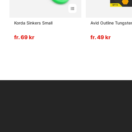
Korda Sinkers Small
Avid Outline Tungste
fr. 69 kr
fr. 49 kr